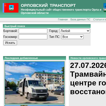
ОРЛОВСКИЙ ТРАНСПОРТ
Неофициальный сайт общественного транспорта Орла и
Орловской области
Главная
База данных ПС
Статьи и 
Быстрый поиск
Бортовой:
Город:
Госномер:
Тип ПС:
Последние добавленные
Новости орловского тран
27.07.202
Трамвайн
центре г
восстано