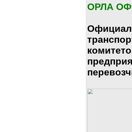
ОРЛА О
Официал
транспо
комитето
предпри
перевозч