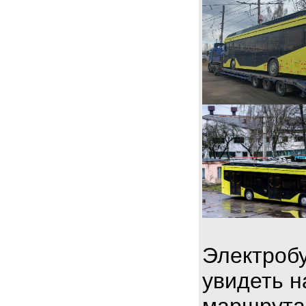
Электробу
увидеть н
маршрута