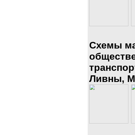
Схемы м
обществ
транспор
Ливны, М