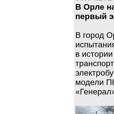
В Орле н
первый э
В город О
испытани
в истории
транспорт
электроб
модели П
«Генерал