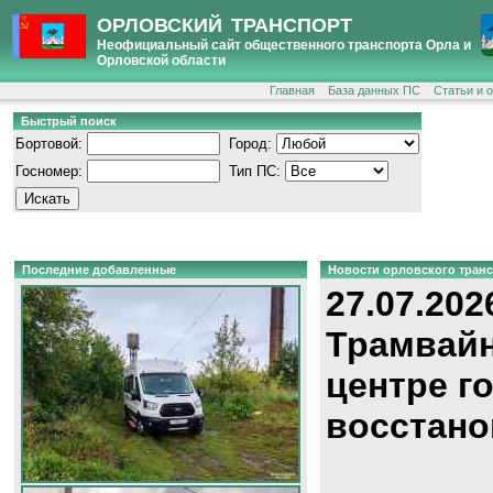
ОРЛОВСКИЙ ТРАНСПОРТ
Неофициальный сайт общественного транспорта Орла и
Орловской области
Главная
База данных ПС
Статьи и 
Быстрый поиск
Бортовой:
Город:
Госномер:
Тип ПС:
Последние добавленные
Новости орловского тран
27.07.202
Трамвайн
центре г
восстано