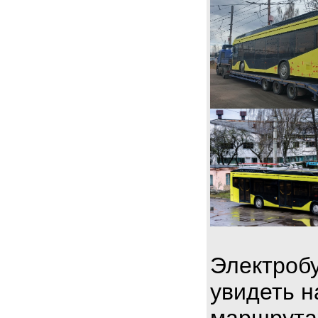
Электробу
увидеть н
маршрута