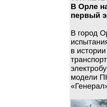
В Орле н
первый э
В город О
испытани
в истории
транспорт
электроб
модели П
«Генерал