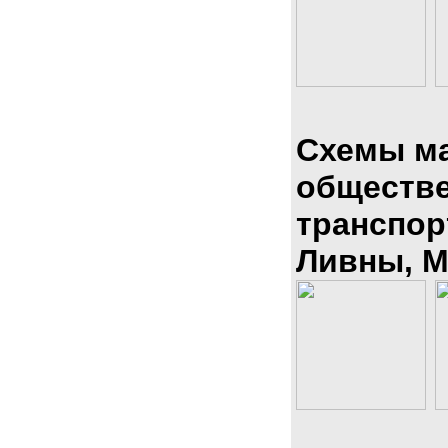
Схемы м
обществ
транспор
Ливны, М