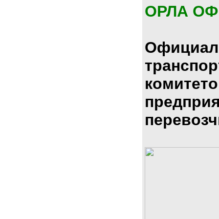
ОРЛА О
Официал
транспо
комитето
предпри
перевозч