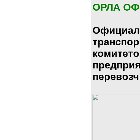
ОРЛА О
Официал
транспо
комитето
предпри
перевозч