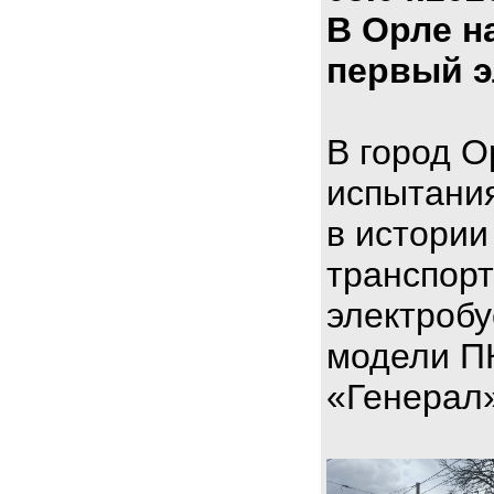
В Орле н
первый э
В город О
испытани
в истории
транспорт
электроб
модели П
«Генерал