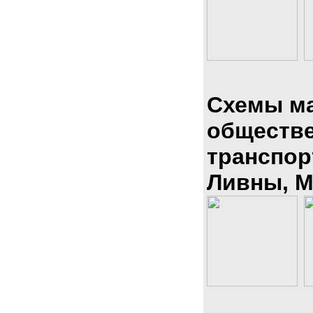
Схемы м
обществ
транспор
Ливны, М