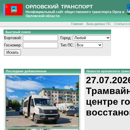
ОРЛОВСКИЙ ТРАНСПОРТ
Неофициальный сайт общественного транспорта Орла и
Орловской области
Главная
База данных ПС
Статьи и 
Быстрый поиск
Бортовой:
Город:
Госномер:
Тип ПС:
Последние добавленные
Новости орловского тран
27.07.202
Трамвайн
центре г
восстано