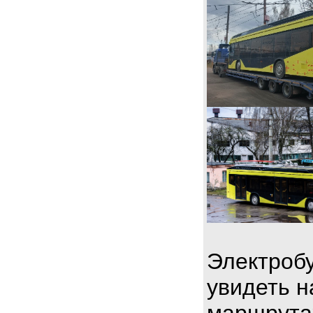
Электробу
увидеть н
маршрута