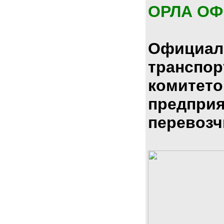
ОРЛА О
Официал
транспо
комитето
предпри
перевозч