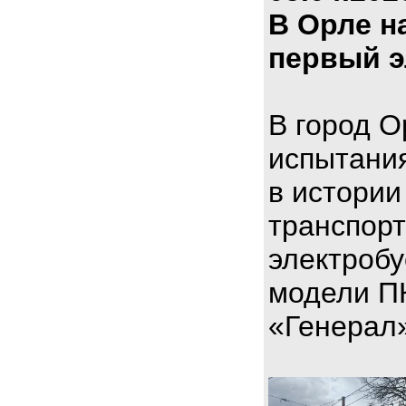
В Орле н
первый э
В город О
испытани
в истории
транспорт
электроб
модели П
«Генерал