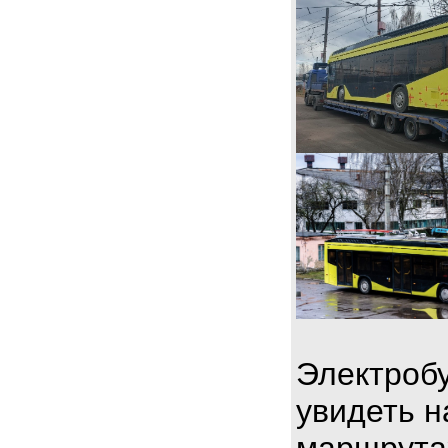
Электробу
увидеть н
маршрута