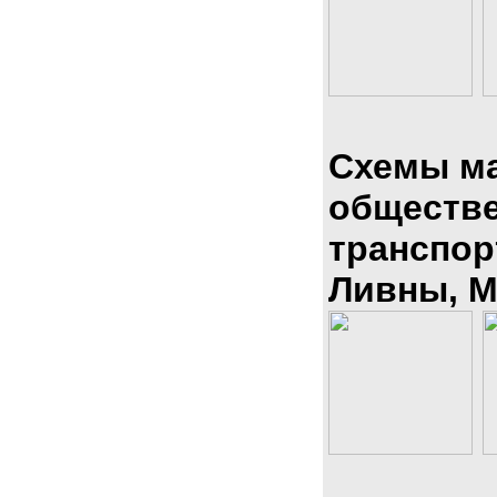
Схемы м
обществ
транспор
Ливны, М