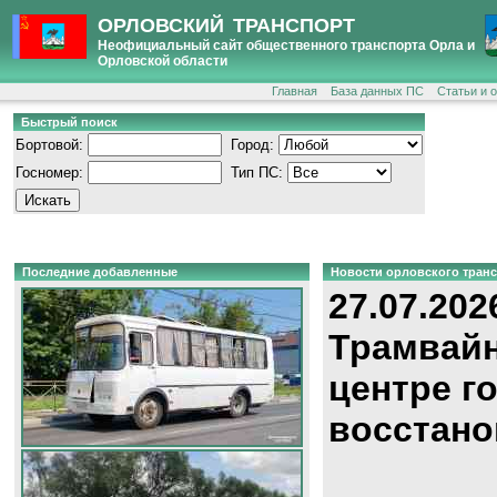
ОРЛОВСКИЙ ТРАНСПОРТ
Неофициальный сайт общественного транспорта Орла и
Орловской области
Главная
База данных ПС
Статьи и 
Быстрый поиск
Бортовой:
Город:
Госномер:
Тип ПС:
Последние добавленные
Новости орловского тран
27.07.202
Трамвайн
центре г
восстано