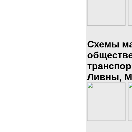
Схемы м
обществ
транспор
Ливны, М