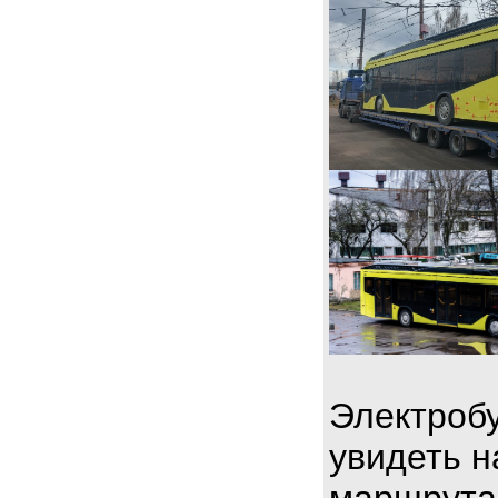
Электробу
увидеть н
маршрута