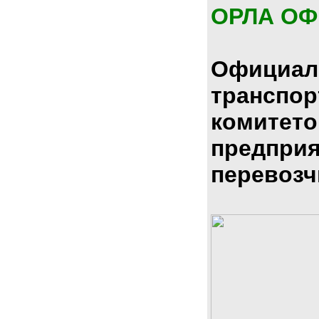
ОРЛА О
Официал
транспо
комитето
предпри
перевозч