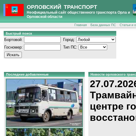
ОРЛОВСКИЙ ТРАНСПОРТ
Неофициальный сайт общественного транспорта Орла и
Орловской области
Главная
База данных ПС
Статьи и 
Быстрый поиск
Бортовой:
Город:
Госномер:
Тип ПС:
Последние добавленные
Новости орловского тран
27.07.202
Трамвайн
центре г
восстано