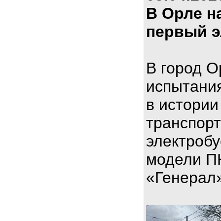
В Орле н
первый э
В город О
испытани
в истории
транспорт
электроб
модели П
«Генерал