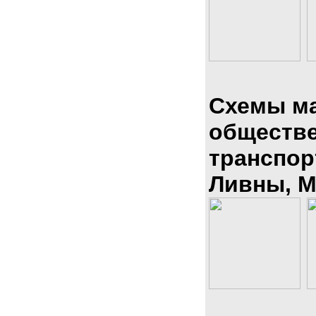
Схемы м
обществ
транспор
Ливны, М