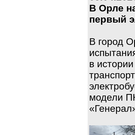
В Орле н
первый э
В город О
испытани
в истории
транспорт
электроб
модели П
«Генерал