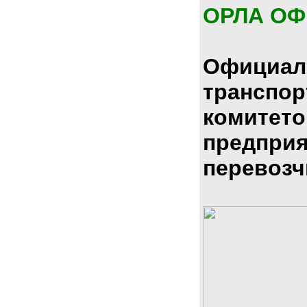
ОРЛА О
Официал
транспо
комитето
предпри
перевозч