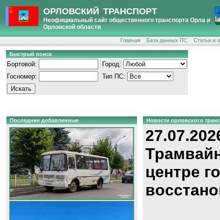
ОРЛОВСКИЙ ТРАНСПОРТ
Неофициальный сайт общественного транспорта Орла и
Орловской области
Главная
База данных ПС
Статьи и 
Быстрый поиск
Бортовой:
Город:
Госномер:
Тип ПС:
Последние добавленные
Новости орловского тран
27.07.202
Трамвайн
центре г
восстано