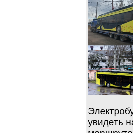
Электробу
увидеть н
маршрута