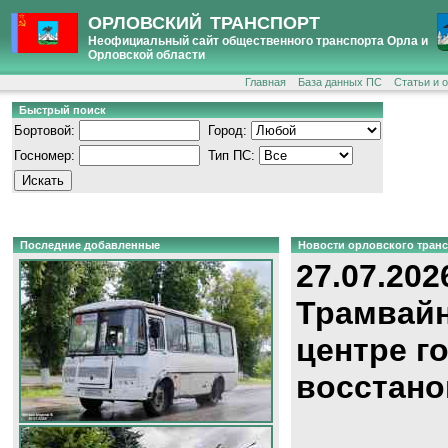
ОРЛОВСКИЙ ТРАНСПОРТ
Неофициальный сайт общественного транспорта Орла и
Орловской области
Главная
База данных ПС
Статьи и 
Быстрый поиск
Бортовой:
Город:
Госномер:
Тип ПС:
Последние добавленные
Новости орловского тран
27.07.202
Трамвайн
центре г
восстано