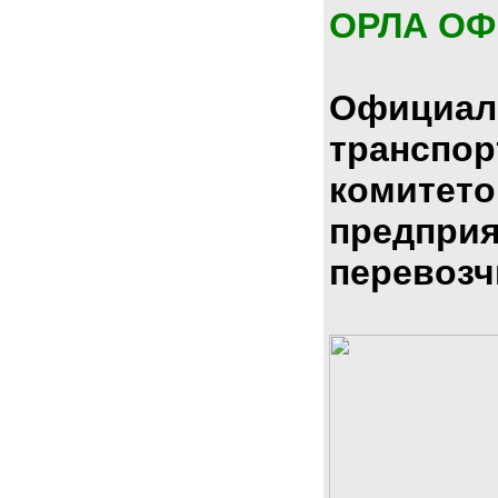
ОРЛА О
Официал
транспо
комитето
предпри
перевозч