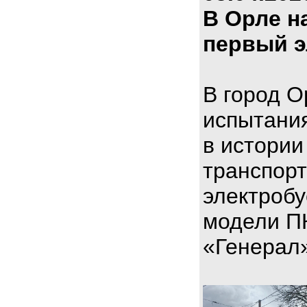
В Орле н
первый э
В город О
испытани
в истории
транспорт
электроб
модели П
«Генерал