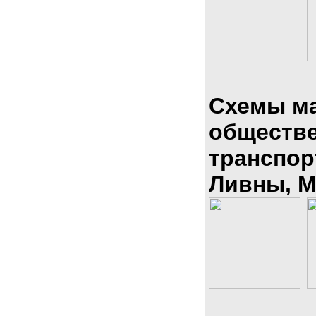
Схемы м
обществ
транспор
Ливны, М