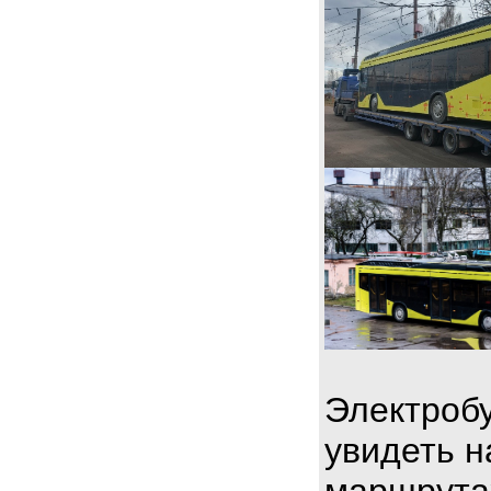
Электробу
увидеть н
маршрута