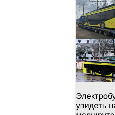
Электробу
увидеть н
маршрута