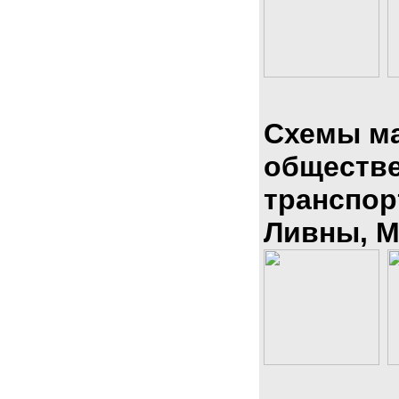
Схемы м
обществ
транспор
Ливны, М