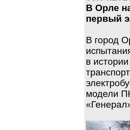
В Орле н
первый э
В город О
испытани
в истории
транспорт
электроб
модели П
«Генерал