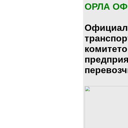
ОРЛА О
Официал
транспо
комитето
предпри
перевозч