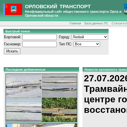
ОРЛОВСКИЙ ТРАНСПОРТ
Неофициальный сайт общественного транспорта Орла и
Орловской области
Главная
База данных ПС
Статьи и 
Быстрый поиск
Бортовой:
Город:
Госномер:
Тип ПС:
Последние добавленные
Новости орловского тран
27.07.202
Трамвайн
центре г
восстано