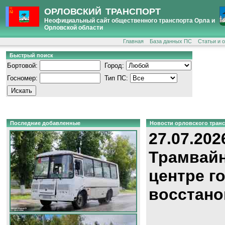
ОРЛОВСКИЙ ТРАНСПОРТ
Неофициальный сайт общественного транспорта Орла и
Орловской области
Главная
База данных ПС
Статьи и 
Быстрый поиск
Бортовой:
Город:
Госномер:
Тип ПС:
Последние добавленные
Новости орловского тран
27.07.202
Трамвайн
центре г
восстано