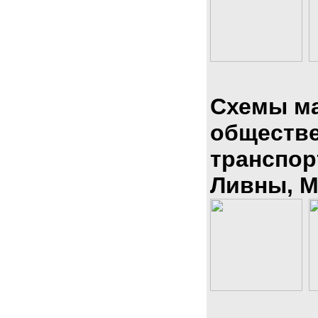
Схемы м
обществ
транспор
Ливны, М