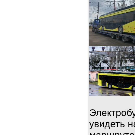
Электробу
увидеть н
маршрута