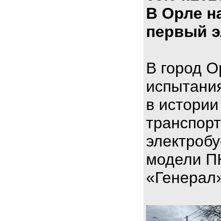
В Орле н
первый э
В город О
испытани
в истории
транспорт
электроб
модели П
«Генерал