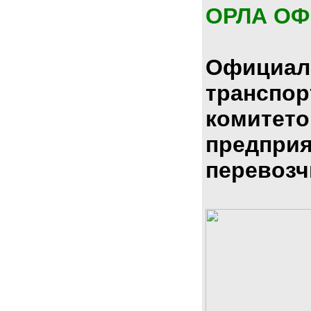
ОРЛА О
Официал
транспо
комитето
предпри
перевозч