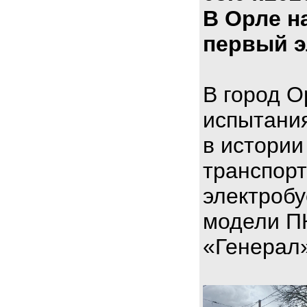
В Орле н
первый э
В город О
испытани
в истории
транспорт
электроб
модели П
«Генерал