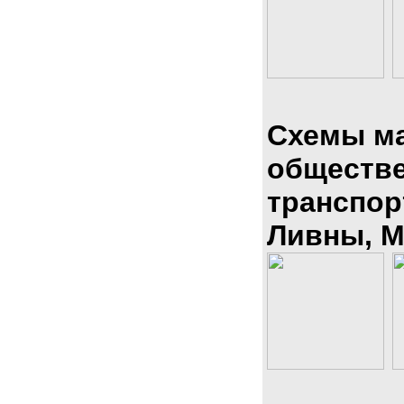
Схемы м
обществ
транспор
Ливны, М