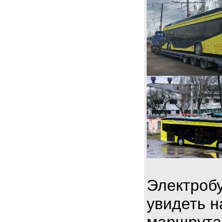
Электробу
увидеть н
маршрута