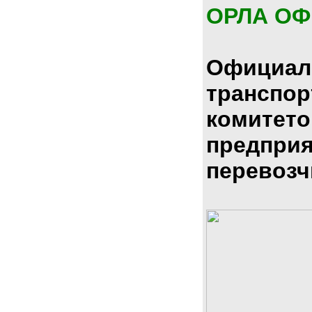
ОРЛА О
Официал
транспо
комитето
предпри
перевозч