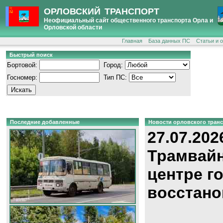
ОРЛОВСКИЙ ТРАНСПОРТ
Неофициальный сайт общественного транспорта Орла и
Орловской области
Главная
База данных ПС
Статьи и 
Быстрый поиск
Бортовой:
Город:
Госномер:
Тип ПС:
Последние добавленные
Новости орловского тран
27.07.202
Трамвайн
центре г
восстано