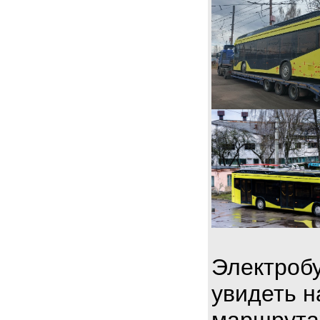
Электробу
увидеть н
маршрута