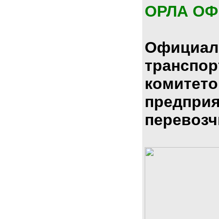
ОРЛА О
Официал
транспо
комитето
предпри
перевозч