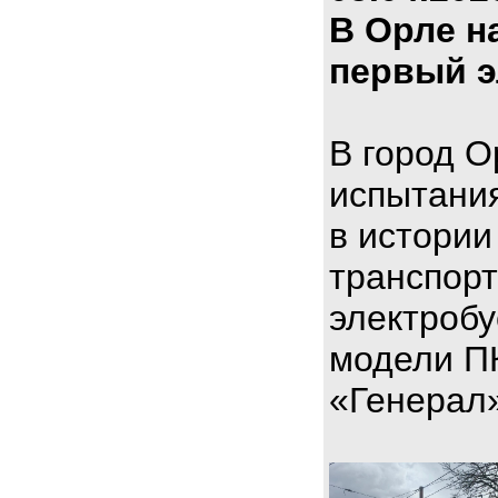
В Орле н
первый э
В город О
испытани
в истории
транспорт
электроб
модели П
«Генерал