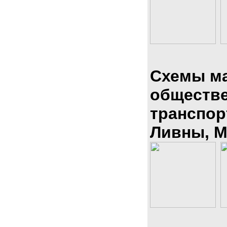
Схемы м
обществ
транспор
Ливны, М