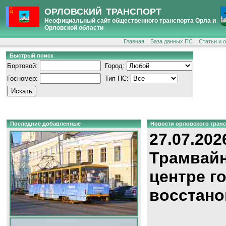
ОРЛОВСКИЙ ТРАНСПОРТ
Неофициальный сайт общественного транспорта Орла и
Орловской области
Главная
База данных ПС
Статьи и 
Быстрый поиск
Бортовой:
Город:
Госномер:
Тип ПС:
Последние добавленные
Новости орловского тран
27.07.202
Трамвайн
центре г
восстано