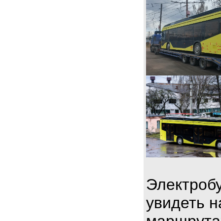
Электробу
увидеть н
маршрута