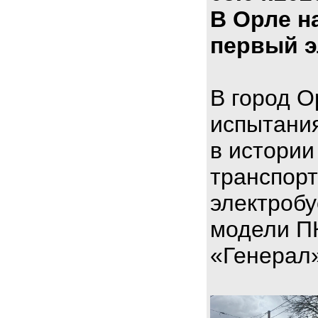
В Орле н
первый э
В город О
испытани
в истории
транспорт
электроб
модели П
«Генерал