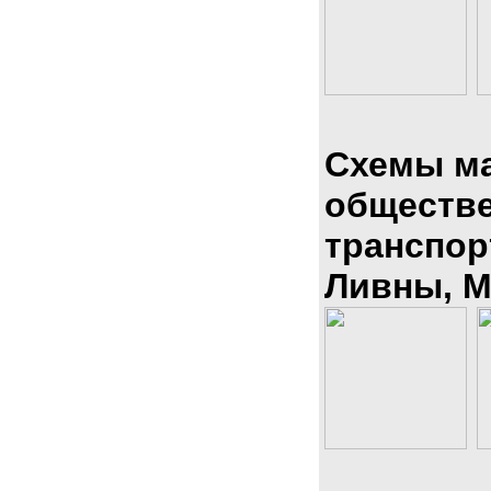
Схемы м
обществ
транспор
Ливны, М