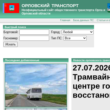
ОРЛОВСКИЙ ТРАНСПОРТ
Неофициальный сайт общественного транспорта Орла и
Орловской области
Главная
База данных ПС
Статьи и 
Быстрый поиск
Бортовой:
Город:
Госномер:
Тип ПС:
Последние добавленные
Новости орловского тран
27.07.202
Трамвайн
центре г
восстано