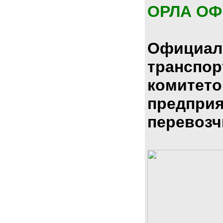
ОРЛА О
Официал
транспо
комитето
предпри
перевозч