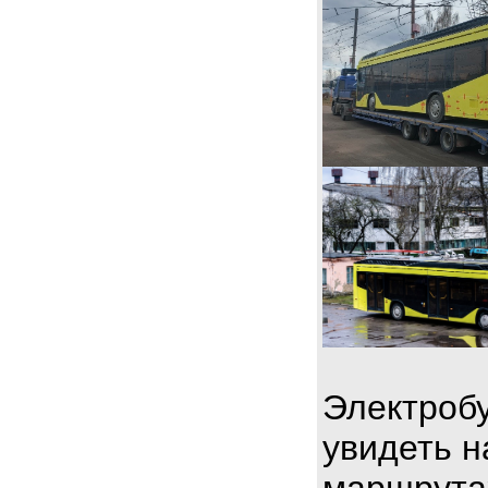
Электробу
увидеть н
маршрута