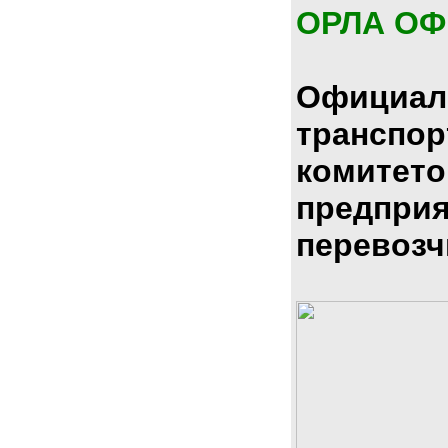
ОРЛА О
Официал
транспо
комитето
предпри
перевозч