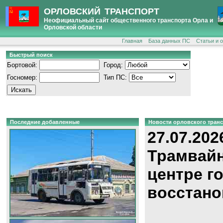
ОРЛОВСКИЙ ТРАНСПОРТ
Неофициальный сайт общественного транспорта Орла и
Орловской области
Главная
База данных ПС
Статьи и 
Быстрый поиск
Бортовой:
Город:
Госномер:
Тип ПС:
Последние добавленные
Новости орловского тран
27.07.202
Трамвайн
центре г
восстано