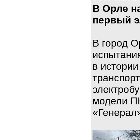
В Орле н
первый э
В город О
испытани
в истории
транспорт
электроб
модели П
«Генерал