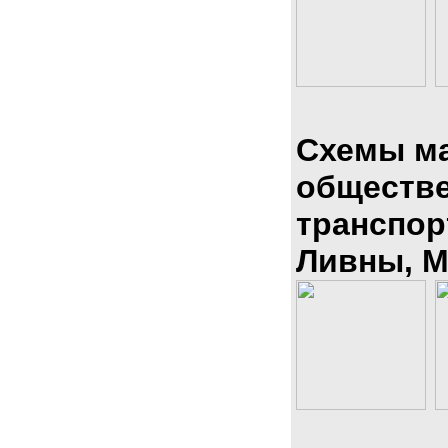
Схемы м
обществ
транспор
Ливны, М