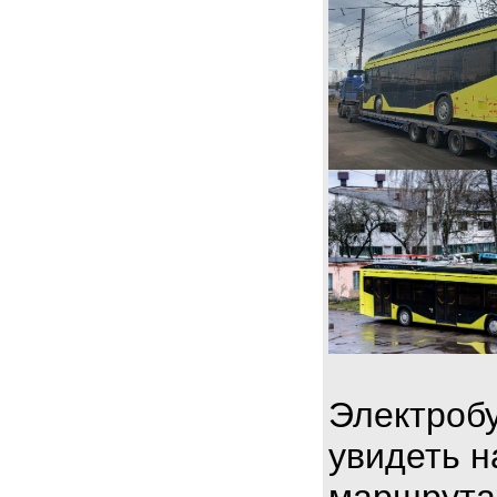
Электробу
увидеть н
маршрута