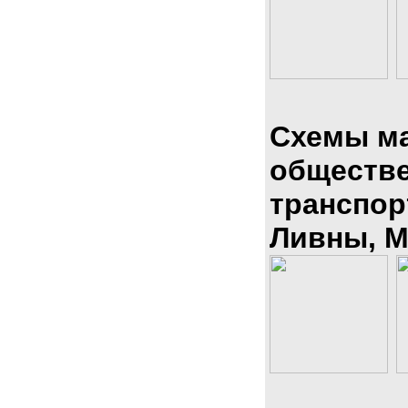
Схемы м
обществ
транспор
Ливны, М