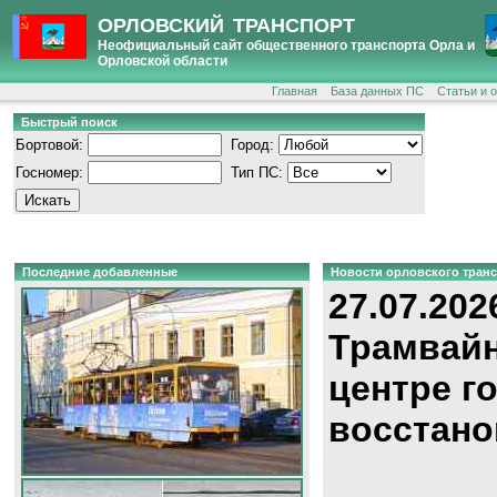
ОРЛОВСКИЙ ТРАНСПОРТ
Неофициальный сайт общественного транспорта Орла и
Орловской области
Главная
База данных ПС
Статьи и 
Быстрый поиск
Бортовой:
Город:
Госномер:
Тип ПС:
Последние добавленные
Новости орловского тран
27.07.202
Трамвайн
центре г
восстано