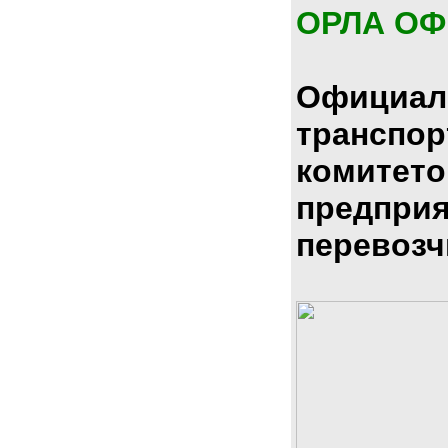
ОРЛА О
Официал
транспо
комитето
предпри
перевозч