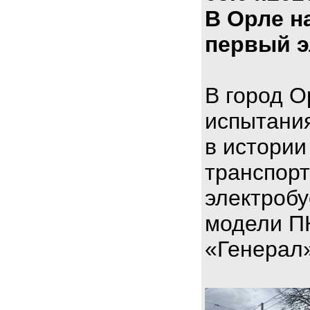
В Орле н
первый э
В город О
испытани
в истории
транспорт
электроб
модели П
«Генерал