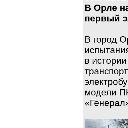
В Орле н
первый э
В город О
испытани
в истории
транспорт
электроб
модели П
«Генерал