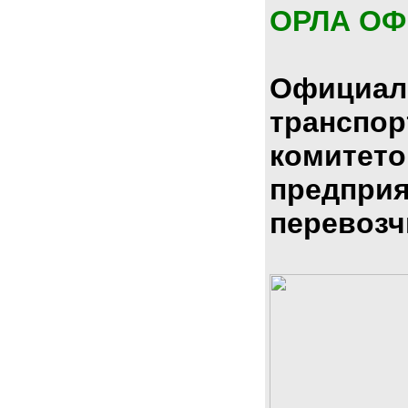
ОРЛА О
Официал
транспо
комитето
предпри
перевозч