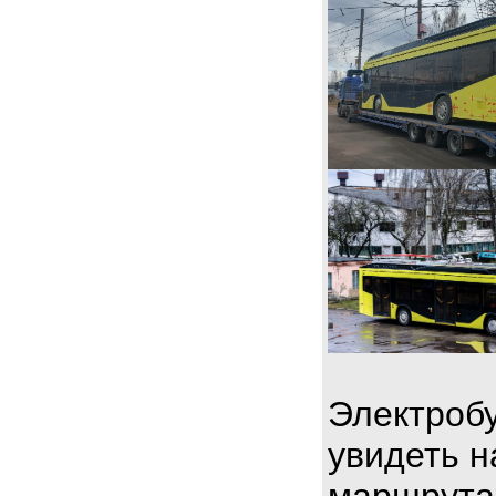
Электробу
увидеть н
маршрута