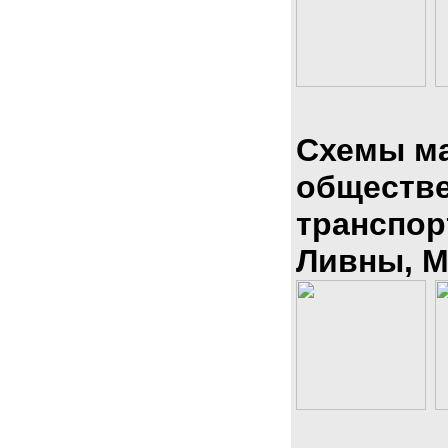
Схемы м
обществ
транспор
Ливны, М