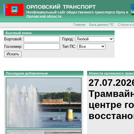
ОРЛОВСКИЙ ТРАНСПОРТ
Неофициальный сайт общественного транспорта Орла и
Орловской области
Главная
База данных ПС
Статьи и 
Быстрый поиск
Бортовой:
Город:
Госномер:
Тип ПС:
Последние добавленные
Новости орловского тран
27.07.202
Трамвайн
центре г
восстано