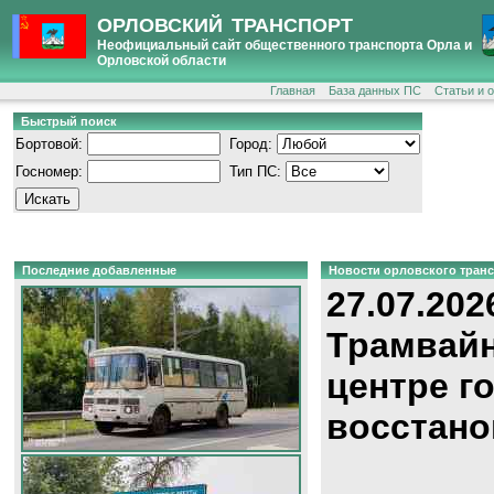
ОРЛОВСКИЙ ТРАНСПОРТ
Неофициальный сайт общественного транспорта Орла и
Орловской области
Главная
База данных ПС
Статьи и 
Быстрый поиск
Бортовой:
Город:
Госномер:
Тип ПС:
Последние добавленные
Новости орловского тран
27.07.202
Трамвайн
центре г
восстано