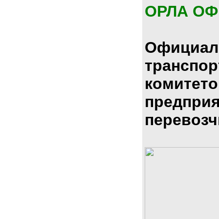
ОРЛА О
Официал
транспо
комитето
предпри
перевозч