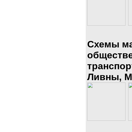
Схемы м
обществ
транспор
Ливны, М