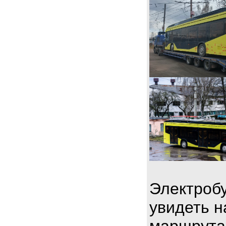
Электробу
увидеть н
маршрута