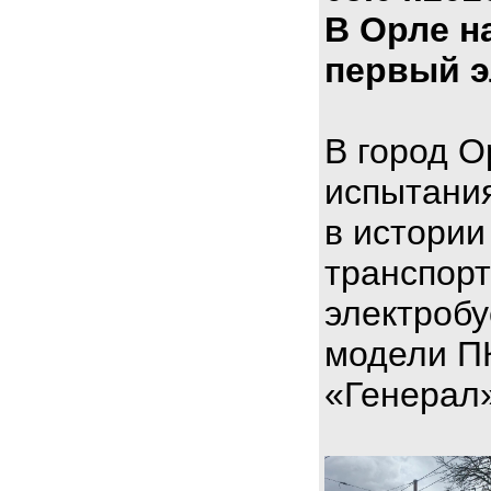
В Орле н
первый э
В город О
испытани
в истории
транспорт
электроб
модели П
«Генерал