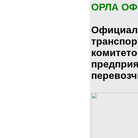
ОРЛА О
Официал
транспо
комитето
предпри
перевозч