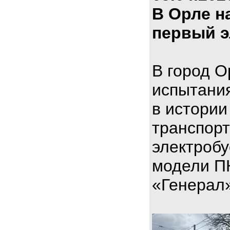
В Орле н
первый э
В город О
испытани
в истории
транспорт
электроб
модели П
«Генерал