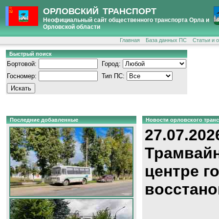
ОРЛОВСКИЙ ТРАНСПОРТ
Неофициальный сайт общественного транспорта Орла и
Орловской области
Главная
База данных ПС
Статьи и 
Быстрый поиск
Бортовой:
Город:
Госномер:
Тип ПС:
Последние добавленные
Новости орловского тран
27.07.202
Трамвайн
центре г
восстано