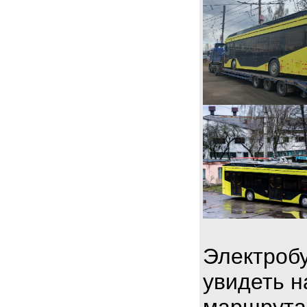
Электробу
увидеть н
маршрута