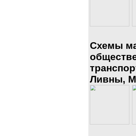
Схемы м
обществ
транспор
Ливны, М