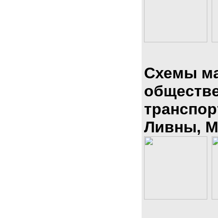
Схемы м
обществ
транспор
Ливны, М