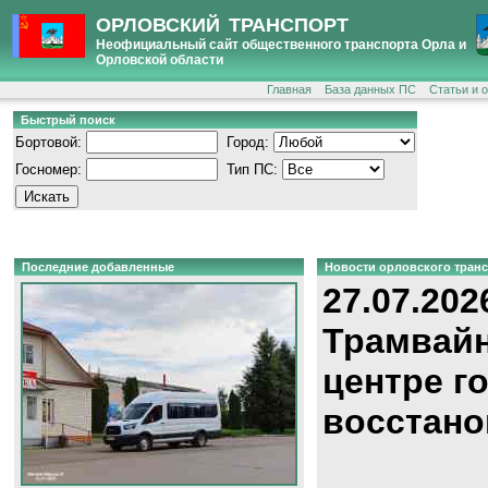
ОРЛОВСКИЙ ТРАНСПОРТ
Неофициальный сайт общественного транспорта Орла и
Орловской области
Главная
База данных ПС
Статьи и 
Быстрый поиск
Бортовой:
Город:
Госномер:
Тип ПС:
Последние добавленные
Новости орловского тран
27.07.202
Трамвайн
центре г
восстано