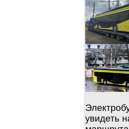
Электробу
увидеть н
маршрута