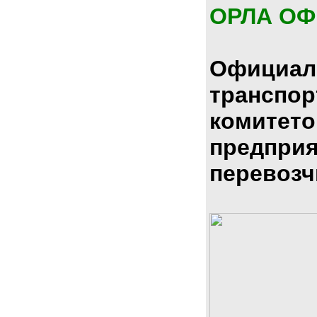
ОРЛА О
Официал
транспо
комитето
предпри
перевозч