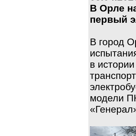
В Орле н
первый э
В город О
испытани
в истории
транспорт
электроб
модели П
«Генерал