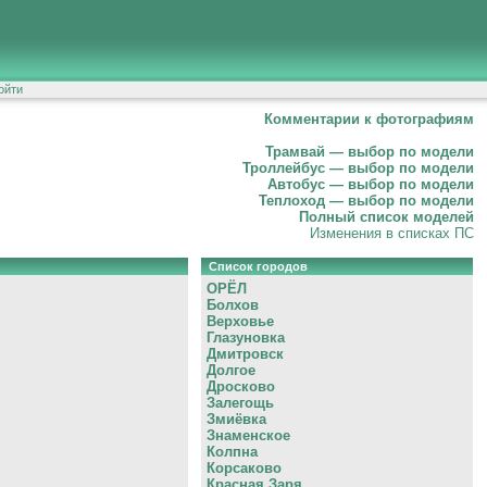
ойти
Комментарии к фотографиям
Трамвай — выбор по модели
Троллейбус — выбор по модели
Автобус — выбор по модели
Теплоход — выбор по модели
Полный список моделей
Изменения в списках ПС
Список городов
ОРЁЛ
Болхов
Верховье
Глазуновка
Дмитровск
Долгое
Дросково
Залегощь
Змиёвка
Знаменское
Колпна
Корсаково
Красная Заря