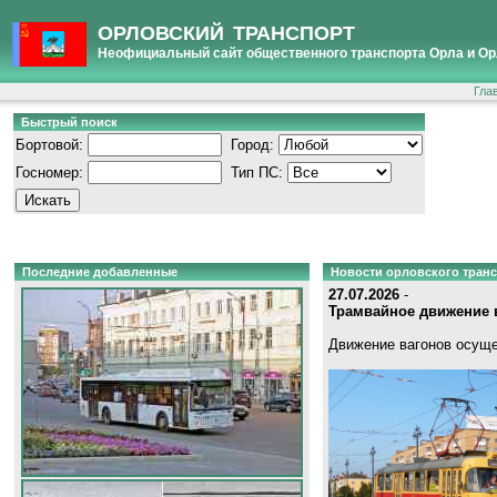
ОРЛОВСКИЙ ТРАНСПОРТ
Неофициальный сайт общественного транспорта Орла и Ор
Гла
Быстрый поиск
Бортовой:
Город:
Госномер:
Тип ПС:
Последние добавленные
Новости орловского тран
27.07.2026
-
Трамвайное движение в
Движение вагонов осуще