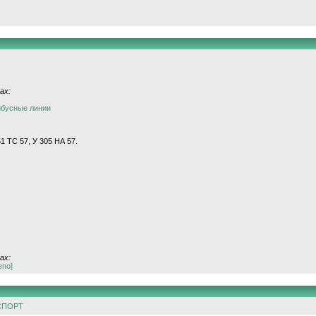
ах:
йбусные линии
51 ТС 57, У 305 НА 57.
ах:
епо]
СПОРТ