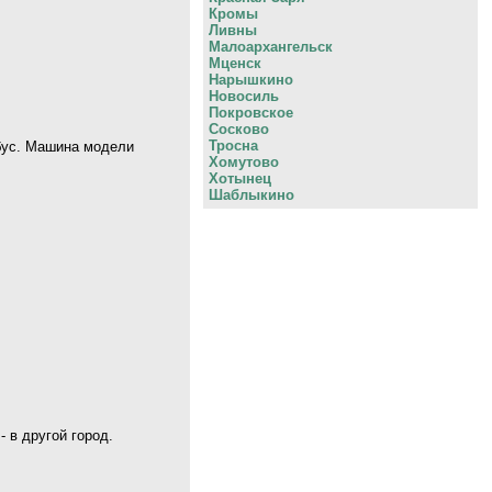
Кромы
Ливны
Малоархангельск
Мценск
Нарышкино
Новосиль
Покровское
Сосково
Тросна
обус. Машина модели
Хомутово
Хотынец
Шаблыкино
 в другой город.