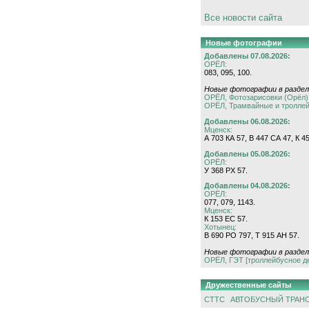
Все новости сайта
Новые фотографии
Добавлены 07.08.2026:
ОРЁЛ:
083, 095, 100.
Новые фотографии в раздел
ОРЁЛ, Фотозарисовки (Орёл)
ОРЁЛ, Трамвайные и тролле
Добавлены 06.08.2026:
Мценск:
А 703 КА 57, В 447 СА 47, К 4
Добавлены 05.08.2026:
ОРЁЛ:
У 368 РХ 57.
Добавлены 04.08.2026:
ОРЁЛ:
077, 079, 1143.
Мценск:
К 153 ЕС 57.
Хотынец:
В 690 РО 797, Т 915 АН 57.
Новые фотографии в раздел
ОРЁЛ, ГЭТ [троллейбусное д
Дружественные сайты
СТТС
АВТОБУСНЫЙ ТРАН