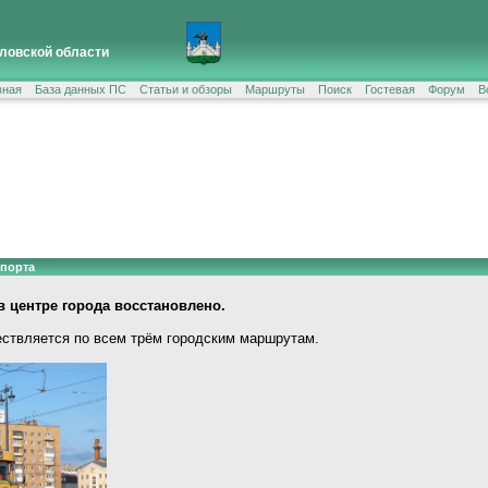
ловской области
вная
База данных ПС
Статьи и обзоры
Маршруты
Поиск
Гостевая
Форум
В
спорта
 центре города восстановлено.
ствляется по всем трём городским маршрутам.