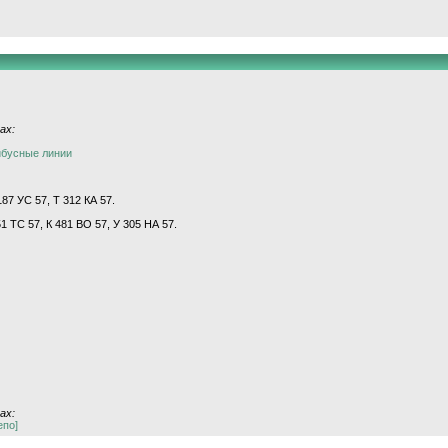
ах:
йбусные линии
87 УС 57, Т 312 КА 57.
51 ТС 57, К 481 ВО 57, У 305 НА 57.
ах:
епо]