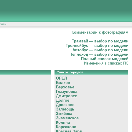
ойти
Комментарии к фотографиям
Трамвай — выбор по модели
Троллейбус — выбор по модели
Автобус — выбор по модели
Теплоход — выбор по модели
Полный список моделей
Изменения в списках ПС
Список городов
ОРЁЛ
Болхов
Верховье
Глазуновка
Дмитровск
Долгое
Дросково
Залегощь
Змиёвка
Знаменское
Колпна
Корсаково
Красная Заря