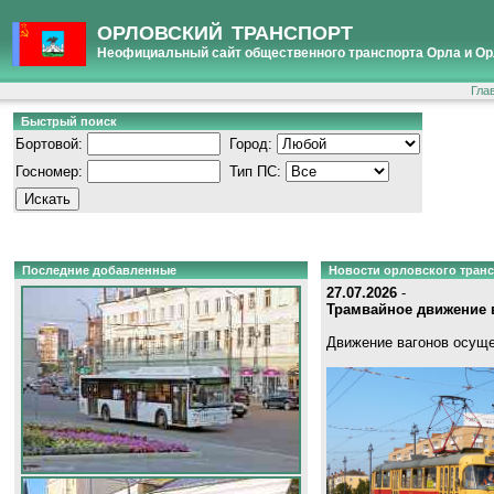
ОРЛОВСКИЙ ТРАНСПОРТ
Неофициальный сайт общественного транспорта Орла и Ор
Гла
Быстрый поиск
Бортовой:
Город:
Госномер:
Тип ПС:
Последние добавленные
Новости орловского тран
27.07.2026
-
Трамвайное движение в
Движение вагонов осуще