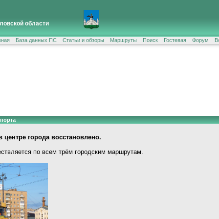
ловской области
вная
База данных ПС
Статьи и обзоры
Маршруты
Поиск
Гостевая
Форум
В
спорта
 центре города восстановлено.
ствляется по всем трём городским маршрутам.