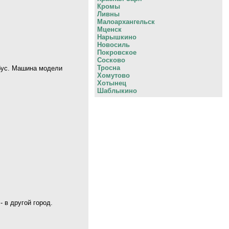
Кромы
Ливны
Малоархангельск
Мценск
Нарышкино
Новосиль
Покровское
Сосково
Тросна
обус. Машина модели
Хомутово
Хотынец
Шаблыкино
 в другой город.