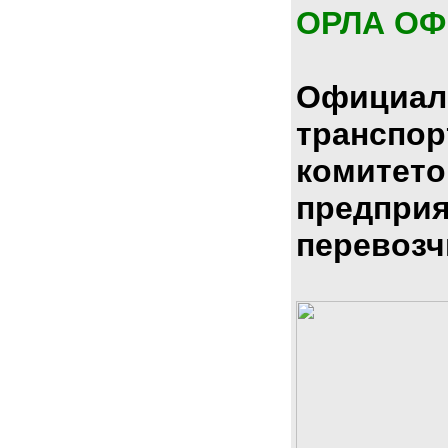
ОРЛА О
Официал
транспо
комитето
предпри
перевозч