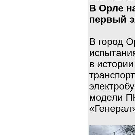
В Орле н
первый э
В город О
испытани
в истории
транспорт
электроб
модели П
«Генерал