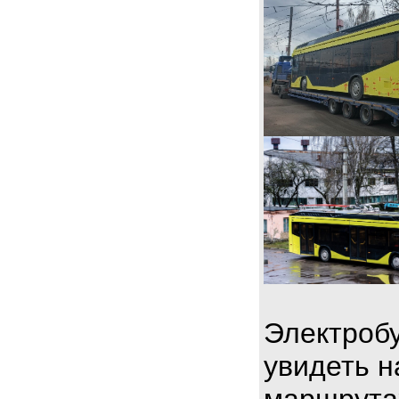
Электробу
увидеть н
маршрута