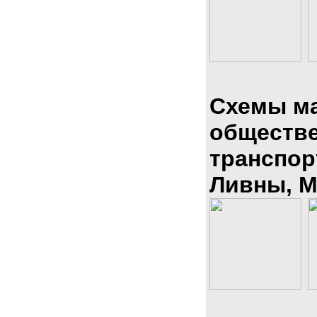
Схемы м
обществ
транспор
Ливны, М