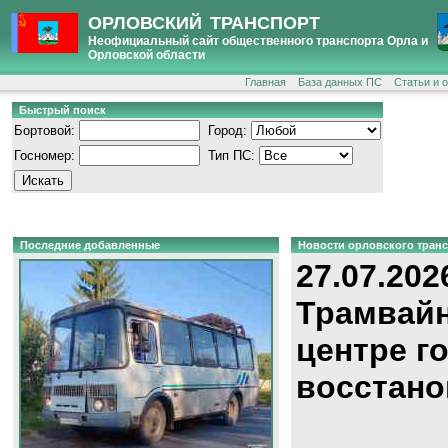
ОРЛОВСКИЙ ТРАНСПОРТ
Неофициальный сайт общественного транспорта Орла и
Орловской области
Главная
База данных ПС
Статьи и 
Быстрый поиск
Бортовой:
Город:
Госномер:
Тип ПС:
Последние добавленные
Новости орловского тран
27.07.202
Трамвайн
центре г
восстано