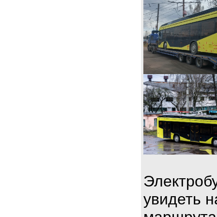
Электробу
увидеть н
маршрута