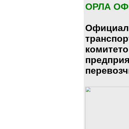
ОРЛА О
Официал
транспо
комитето
предпри
перевозч