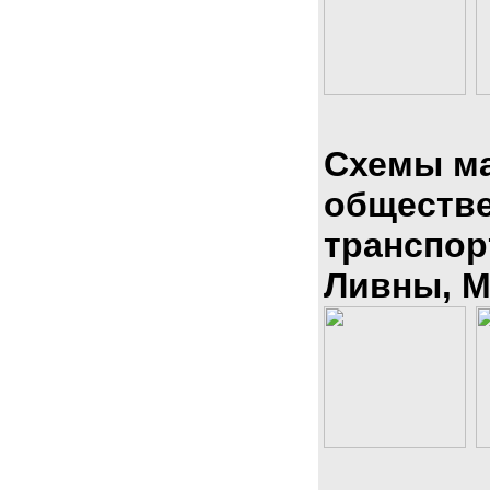
Схемы м
обществ
транспор
Ливны, М