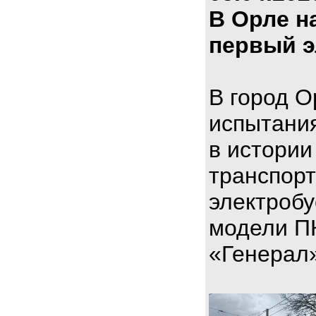
В Орле н
первый э
В город О
испытани
в истории
транспорт
электроб
модели П
«Генерал