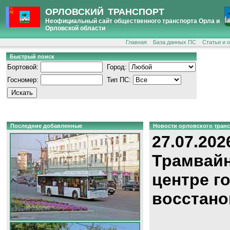
ОРЛОВСКИЙ ТРАНСПОРТ
Неофициальный сайт общественного транспорта Орла и
Орловской области
Главная
База данных ПС
Статьи и 
Быстрый поиск
Бортовой:
Город:
Госномер:
Тип ПС:
Последние добавленные
Новости орловского тран
27.07.202
Трамвайн
центре г
восстано