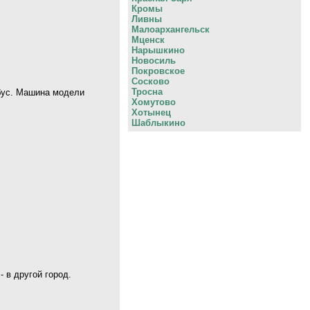
Кромы
Ливны
Малоархангельск
Мценск
Нарышкино
Новосиль
Покровское
Сосково
Тросна
обус. Машина модели
Хомутово
Хотынец
Шаблыкино
 в другой город.