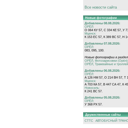
Все новости сайта
Новые фотографии
Добавлены 08.08.2026:
ОРЁЛ:
О 064 КУ 57, С 334 КЕ 57, У 7
Мценск:
К 153 ЕС 57, К 389 ВС 57, Н 1
Добавлены 07.08.2026:
ОРЁЛ:
083, 095, 100.
Новые фотографии в раздел
ОРЁЛ, Фотозарисовки (Орёл)
ОРЁЛ, Трамвайные и тролле
Добавлены 06.08.2026:
ОРЁЛ:
А 126 НМ 57, О 214 ВН 57, Т 1
Мценск:
А 703 КА 57, В 447 СА 47, К 4
Новосиль:
К 241 ВС 57.
Добавлены 05.08.2026:
ОРЁЛ:
У 368 РХ 57.
Дружественные сайты
СТТС
АВТОБУСНЫЙ ТРАН