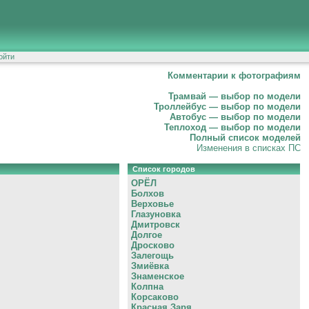
ойти
Комментарии к фотографиям
Трамвай — выбор по модели
Троллейбус — выбор по модели
Автобус — выбор по модели
Теплоход — выбор по модели
Полный список моделей
Изменения в списках ПС
Список городов
ОРЁЛ
Болхов
Верховье
Глазуновка
Дмитровск
Долгое
Дросково
Залегощь
Змиёвка
Знаменское
Колпна
Корсаково
Красная Заря