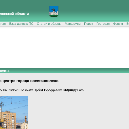
ловской области
вная
База данных ПС
Статьи и обзоры
Маршруты
Поиск
Гостевая
Форум
В
спорта
 центре города восстановлено.
ствляется по всем трём городским маршрутам.