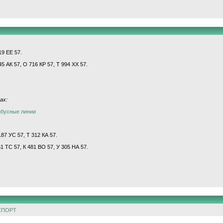
19 ЕЕ 57.
45 АК 57, О 716 КР 57, Т 994 ХХ 57.
ах:
йбусные линии
87 УС 57, Т 312 КА 57.
51 ТС 57, К 481 ВО 57, У 305 НА 57.
СПОРТ