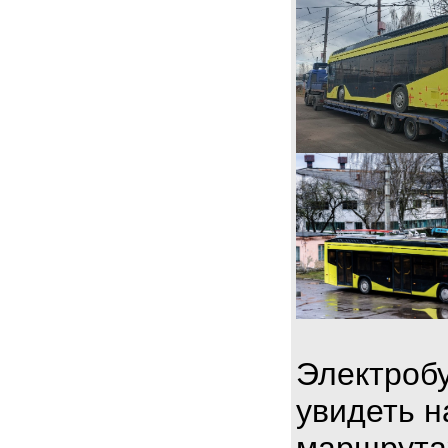
Электробу
увидеть н
маршрута