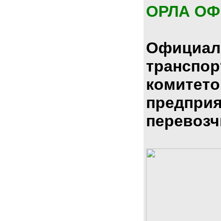
ОРЛА О
Официал
транспо
комитето
предпри
перевозч