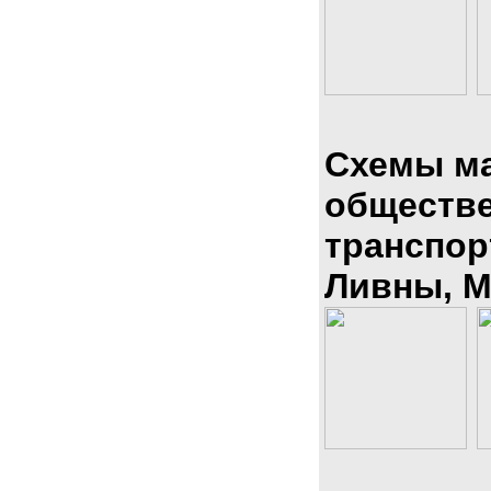
Схемы м
обществ
транспор
Ливны, М