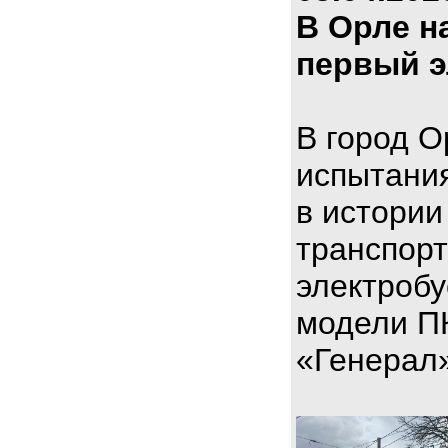
В Орле н
первый э
В город О
испытани
в истории
транспорт
электроб
модели П
«Генерал