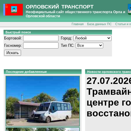
ОРЛОВСКИЙ ТРАНСПОРТ
Неофициальный сайт общественного транспорта Орла и
Орловской области
Главная
База данных ПС
Статьи и 
Быстрый поиск
Бортовой:
Город:
Госномер:
Тип ПС:
Последние добавленные
Новости орловского тран
27.07.202
Трамвайн
центре г
восстано