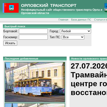
ОРЛОВСКИЙ ТРАНСПОРТ
Неофициальный сайт общественного транспорта Орла и
Орловской области
Главная
База данных ПС
Статьи и 
Быстрый поиск
Бортовой:
Город:
Госномер:
Тип ПС:
Последние добавленные
Новости орловского тран
27.07.202
Трамвайн
центре г
восстано