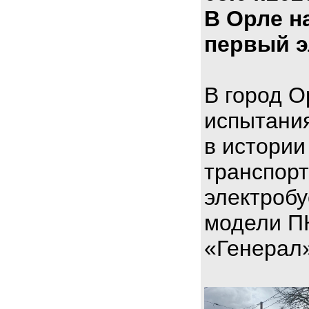
В Орле н
первый э
В город О
испытани
в истории
транспорт
электроб
модели П
«Генерал