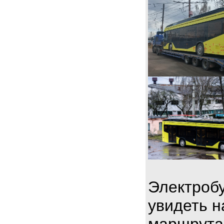
Электробу
увидеть н
маршрута