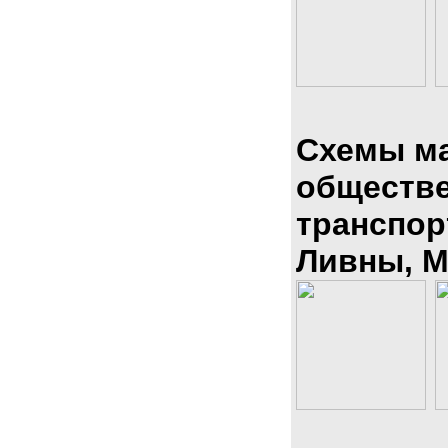
Схемы м
обществ
транспор
Ливны, М