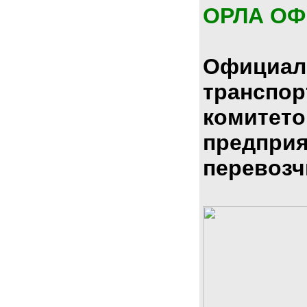
ОРЛА О
Официал
транспо
комитето
предпри
перевозч