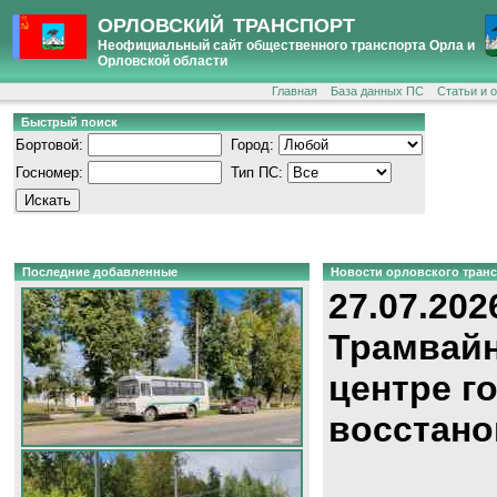
ОРЛОВСКИЙ ТРАНСПОРТ
Неофициальный сайт общественного транспорта Орла и
Орловской области
Главная
База данных ПС
Статьи и 
Быстрый поиск
Бортовой:
Город:
Госномер:
Тип ПС:
Последние добавленные
Новости орловского тран
27.07.202
Трамвайн
центре г
восстано