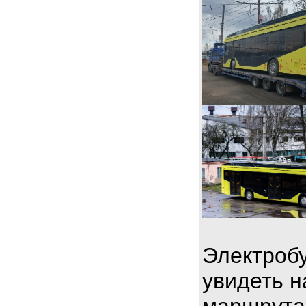
Электробу
увидеть н
маршрута