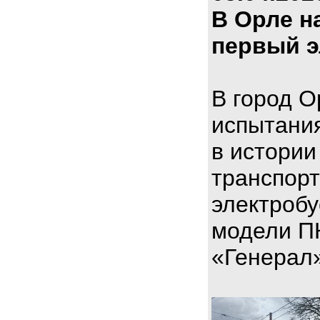
В Орле н
первый э
В город О
испытани
в истории
транспорт
электроб
модели П
«Генерал