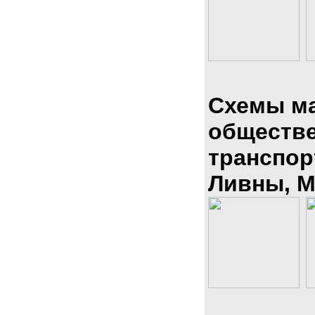
Схемы м
обществ
транспор
Ливны, М