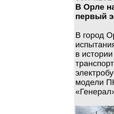
В Орле н
первый э
В город О
испытани
в истории
транспорт
электроб
модели П
«Генерал