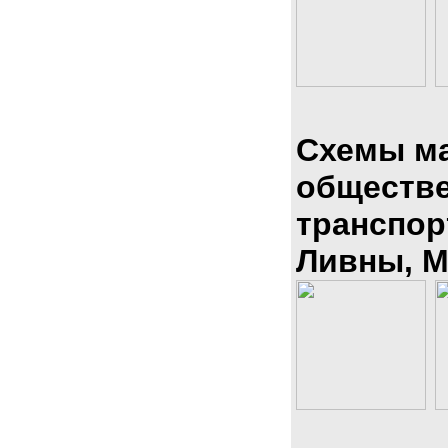
Схемы м
обществ
транспор
Ливны, М