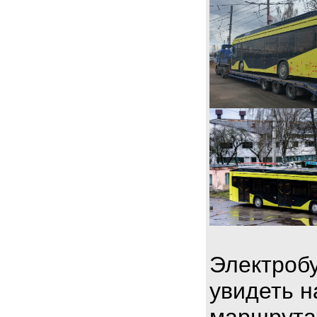
Электробу
увидеть н
маршрута