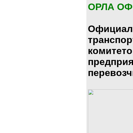
ОРЛА О
Официал
транспо
комитето
предпри
перевозч