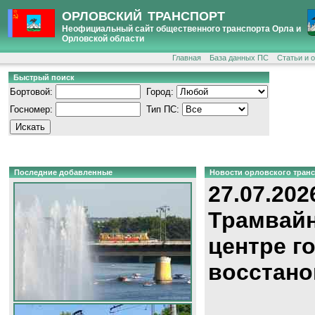
ОРЛОВСКИЙ ТРАНСПОРТ
Неофициальный сайт общественного транспорта Орла и
Орловской области
Главная
База данных ПС
Статьи и 
Быстрый поиск
Бортовой:
Город:
Госномер:
Тип ПС:
Последние добавленные
Новости орловского тран
27.07.202
Трамвайн
центре г
восстано