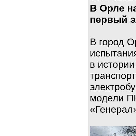
В Орле н
первый э
В город О
испытани
в истории
транспорт
электроб
модели П
«Генерал