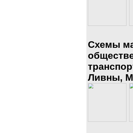
Схемы м
обществ
транспор
Ливны, М