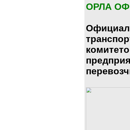
ОРЛА О
Официал
транспо
комитето
предпри
перевозч