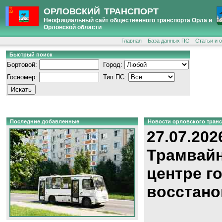
ОРЛОВСКИЙ ТРАНСПОРТ
Неофициальный сайт общественного транспорта Орла и
Орловской области
Главная
База данных ПС
Статьи и 
Быстрый поиск
Бортовой:
Город:
Госномер:
Тип ПС:
Последние добавленные
Новости орловского тран
27.07.202
Трамвайн
центре г
восстано