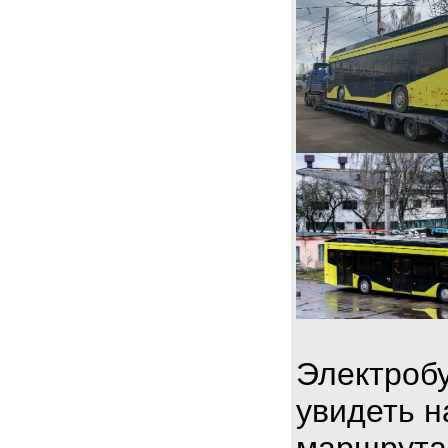
Электробу
увидеть н
маршрута