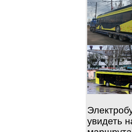
Электробу
увидеть н
маршрута