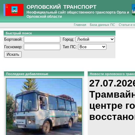
ОРЛОВСКИЙ ТРАНСПОРТ
Неофициальный сайт общественного транспорта Орла и
Орловской области
Главная
База данных ПС
Статьи и 
Быстрый поиск
Бортовой:
Город:
Госномер:
Тип ПС:
Последние добавленные
Новости орловского тран
27.07.202
Трамвайн
центре г
восстано