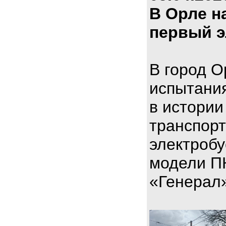
В Орле н
первый э
В город О
испытани
в истории
транспорт
электроб
модели П
«Генерал