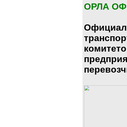
ОРЛА О
Официал
транспо
комитето
предпри
перевозч