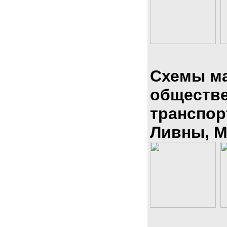
Схемы м
обществ
транспор
Ливны, М