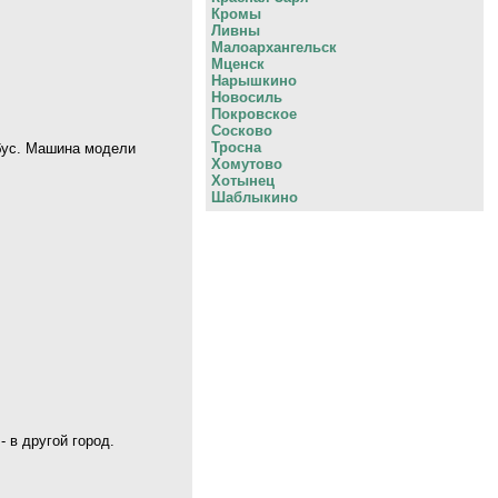
Кромы
Ливны
Малоархангельск
Мценск
Нарышкино
Новосиль
Покровское
Сосково
Тросна
обус. Машина модели
Хомутово
Хотынец
Шаблыкино
 в другой город.