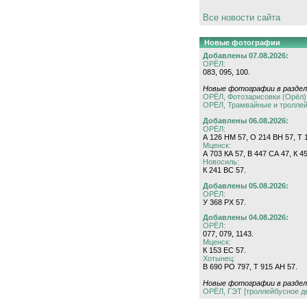
Все новости сайта
Новые фотографии
Добавлены 07.08.2026:
ОРЁЛ:
083, 095, 100.
Новые фотографии в раздел
ОРЁЛ, Фотозарисовки (Орёл)
ОРЁЛ, Трамвайные и тролле
Добавлены 06.08.2026:
ОРЁЛ:
А 126 НМ 57, О 214 ВН 57, Т 1
Мценск:
А 703 КА 57, В 447 СА 47, К 4
Новосиль:
К 241 ВС 57.
Добавлены 05.08.2026:
ОРЁЛ:
У 368 РХ 57.
Добавлены 04.08.2026:
ОРЁЛ:
077, 079, 1143.
Мценск:
К 153 ЕС 57.
Хотынец:
В 690 РО 797, Т 915 АН 57.
Новые фотографии в раздел
ОРЁЛ, ГЭТ [троллейбусное д