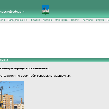
ловской области
вная
База данных ПС
Статьи и обзоры
Маршруты
Поиск
Гостевая
Форум
В
спорта
 центре города восстановлено.
ствляется по всем трём городским маршрутам.