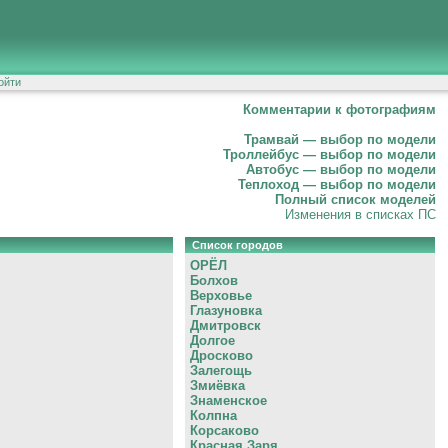
ойти
Комментарии к фотографиям
Трамвай — выбор по модели
Троллейбус — выбор по модели
Автобус — выбор по модели
Теплоход — выбор по модели
Полный список моделей
Изменения в списках ПС
Список городов
ОРЁЛ
Болхов
Верховье
Глазуновка
Дмитровск
Долгое
Дросково
Залегощь
Змиёвка
Знаменское
Колпна
Корсаково
Красная Заря