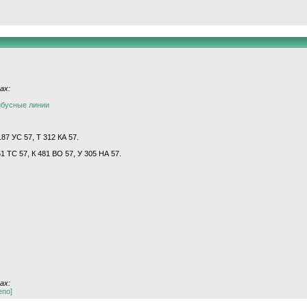
ах:
йбусные линии
87 УС 57, Т 312 КА 57.
51 ТС 57, К 481 ВО 57, У 305 НА 57.
ах:
епо]