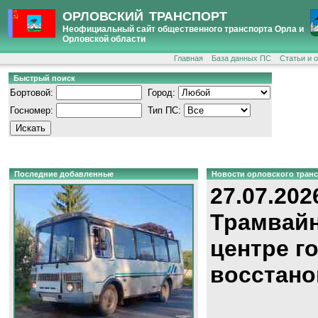
ОРЛОВСКИЙ ТРАНСПОРТ
Неофициальный сайт общественного транспорта Орла и
Орловской области
Главная
База данных ПС
Статьи и 
Быстрый поиск
Бортовой:
Город:
Госномер:
Тип ПС:
Последние добавленные
Новости орловского тран
27.07.202
Трамвайн
центре г
восстано