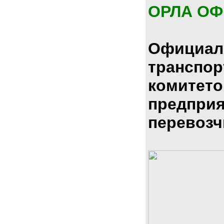
ОРЛА О
Официал
транспо
комитето
предпри
перевозч