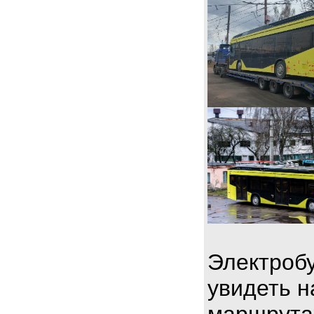
Электробу
увидеть н
маршрута