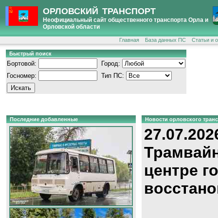
ОРЛОВСКИЙ ТРАНСПОРТ
Неофициальный сайт общественного транспорта Орла и
Орловской области
Главная
База данных ПС
Статьи и 
Быстрый поиск
Бортовой:
Город:
Госномер:
Тип ПС:
Последние добавленные
Новости орловского тран
27.07.202
Трамвайн
центре г
восстано