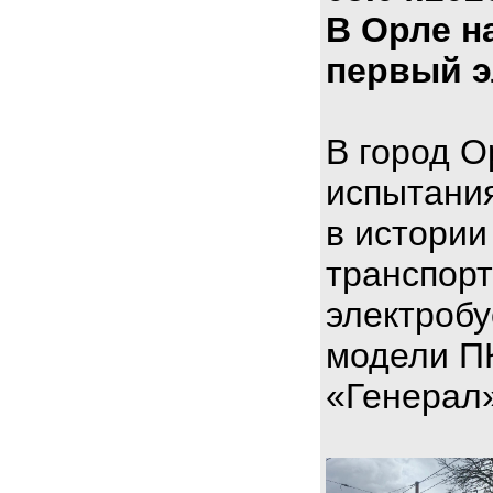
В Орле н
первый э
В город О
испытани
в истории
транспорт
электроб
модели П
«Генерал