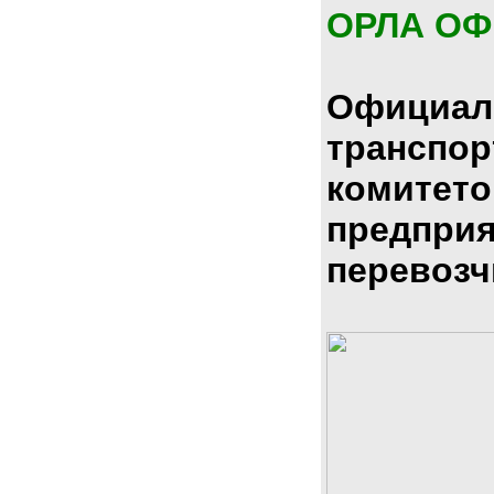
ОРЛА О
Официал
транспо
комитето
предпри
перевозч