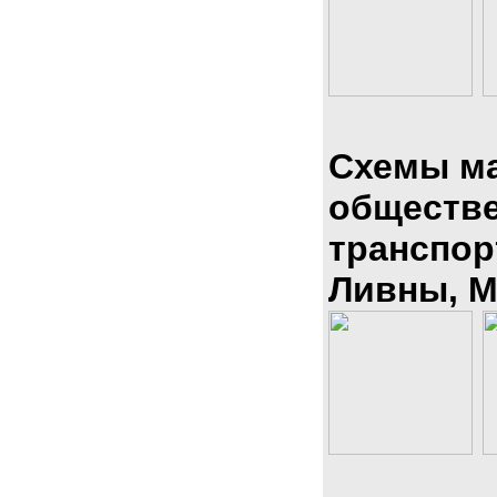
Схемы м
обществ
транспор
Ливны, М