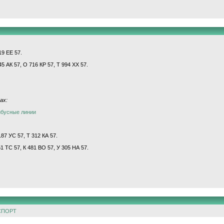
19 ЕЕ 57.
45 АК 57, О 716 КР 57, Т 994 ХХ 57.
ах:
йбусные линии
87 УС 57, Т 312 КА 57.
51 ТС 57, К 481 ВО 57, У 305 НА 57.
СПОРТ