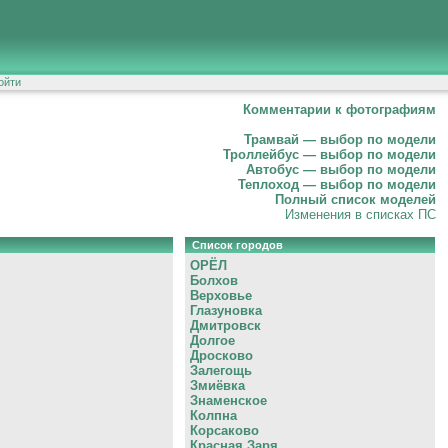
ойти
Комментарии к фотографиям
Трамвай — выбор по модели
Троллейбус — выбор по модели
Автобус — выбор по модели
Теплоход — выбор по модели
Полный список моделей
Изменения в списках ПС
Список городов
ОРЁЛ
Болхов
Верховье
Глазуновка
Дмитровск
Долгое
Дросково
Залегощь
Змиёвка
Знаменское
Колпна
Корсаково
Красная Заря