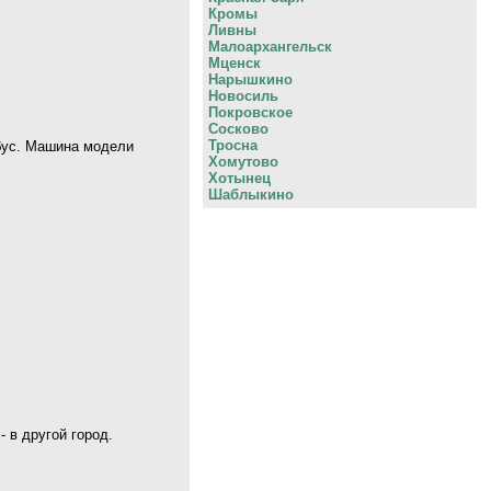
Кромы
Ливны
Малоархангельск
Мценск
Нарышкино
Новосиль
Покровское
Сосково
Тросна
обус. Машина модели
Хомутово
Хотынец
Шаблыкино
 в другой город.