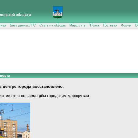
ловской области
вная
База данных ПС
Статьи и обзоры
Маршруты
Поиск
Гостевая
Форум
В
спорта
 центре города восстановлено.
ствляется по всем трём городским маршрутам.