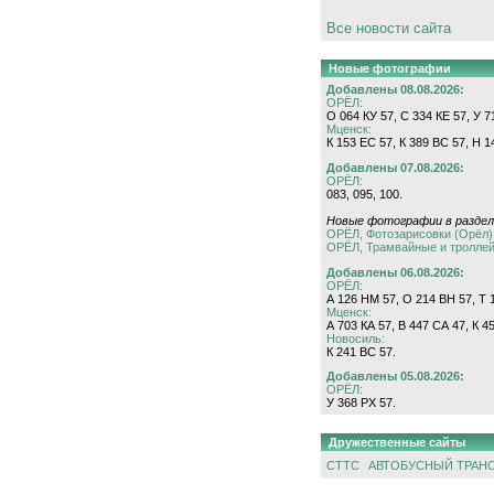
Все новости сайта
Новые фотографии
Добавлены 08.08.2026:
ОРЁЛ:
О 064 КУ 57, С 334 КЕ 57, У 7
Мценск:
К 153 ЕС 57, К 389 ВС 57, Н 1
Добавлены 07.08.2026:
ОРЁЛ:
083, 095, 100.
Новые фотографии в раздел
ОРЁЛ, Фотозарисовки (Орёл)
ОРЁЛ, Трамвайные и тролле
Добавлены 06.08.2026:
ОРЁЛ:
А 126 НМ 57, О 214 ВН 57, Т 1
Мценск:
А 703 КА 57, В 447 СА 47, К 4
Новосиль:
К 241 ВС 57.
Добавлены 05.08.2026:
ОРЁЛ:
У 368 РХ 57.
Дружественные сайты
СТТС
АВТОБУСНЫЙ ТРАН