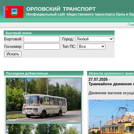
ОРЛОВСКИЙ ТРАНСПОРТ
Неофициальный сайт общественного транспорта Орла и Ор
Гла
Быстрый поиск
Бортовой:
Город:
Госномер:
Тип ПС:
Последние добавленные
Новости орловского тран
27.07.2026
-
Трамвайное движение в
Движение вагонов осуще