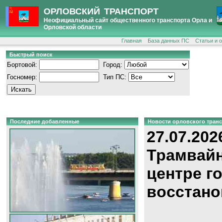
ОРЛОВСКИЙ ТРАНСПОРТ
Неофициальный сайт общественного транспорта Орла и
Орловской области
Главная
База данных ПС
Статьи и 
Быстрый поиск
Бортовой:
Город:
Госномер:
Тип ПС:
Последние добавленные
Новости орловского тран
27.07.202
Трамвайн
центре г
восстано