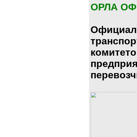
ОРЛА О
Официал
транспо
комитето
предпри
перевозч