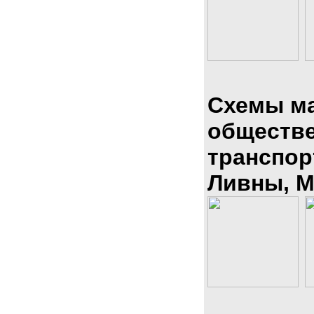
Схемы м
обществ
транспор
Ливны, М