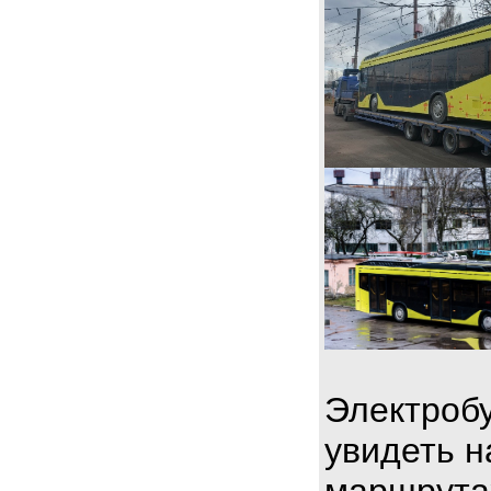
Электробу
увидеть н
маршрута