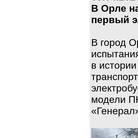
В Орле н
первый э
В город О
испытани
в истории
транспорт
электроб
модели П
«Генерал