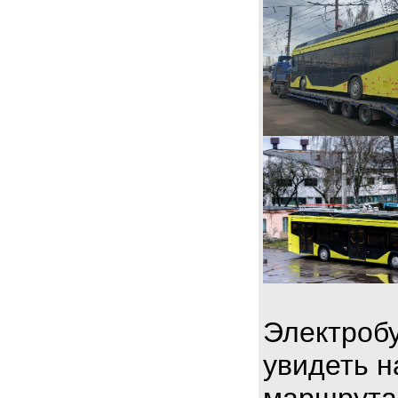
Электробу
увидеть н
маршрута