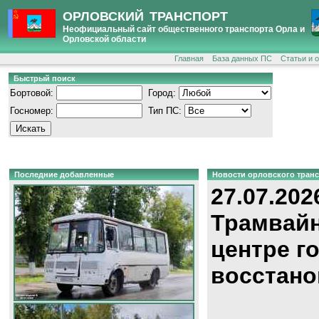
ОРЛОВСКИЙ ТРАНСПОРТ
Неофициальный сайт общественного транспорта Орла и
Орловской области
Главная
База данных ПС
Статьи и 
Быстрый поиск
Бортовой:
Город:
Госномер:
Тип ПС:
Последние добавленные
Новости орловского тран
27.07.202
Трамвайн
центре г
восстано