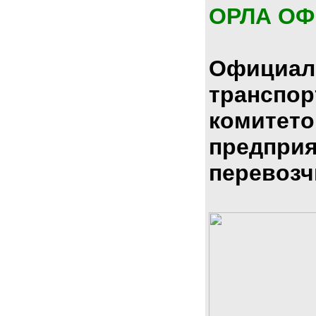
ОРЛА О
Официал
транспо
комитето
предпри
перевозч