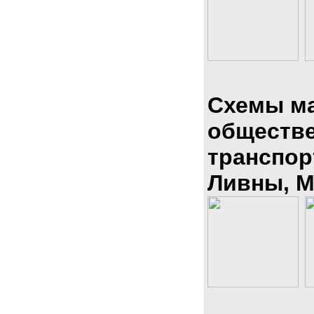
Схемы м
обществ
транспор
Ливны, М