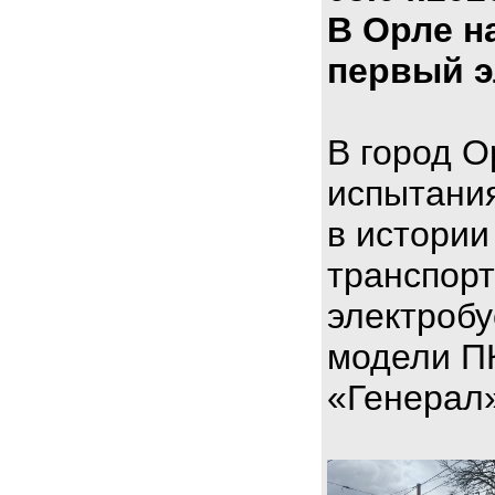
В Орле н
первый э
В город О
испытани
в истории
транспорт
электроб
модели П
«Генерал