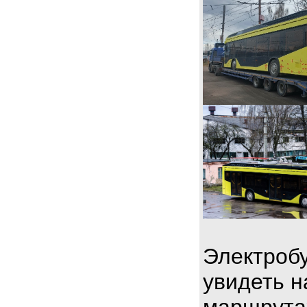
Электробу
увидеть н
маршрута