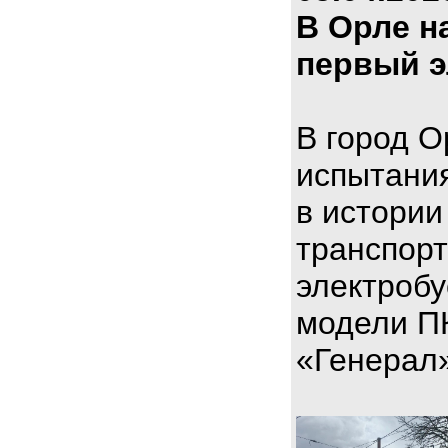
В Орле н
первый э
В город О
испытани
в истории
транспорт
электроб
модели П
«Генерал