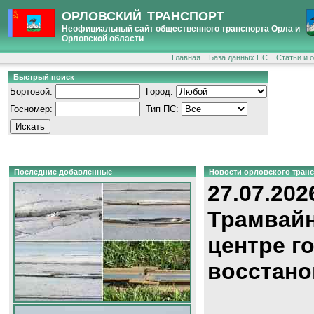
ОРЛОВСКИЙ ТРАНСПОРТ
Неофициальный сайт общественного транспорта Орла и
Орловской области
Главная
База данных ПС
Статьи и 
Быстрый поиск
Бортовой:
Город:
Госномер:
Тип ПС:
Последние добавленные
Новости орловского тран
27.07.202
Трамвайн
центре г
восстано