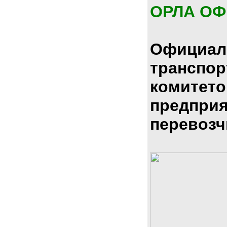
ОРЛА О
Официал
транспо
комитето
предпри
перевозч