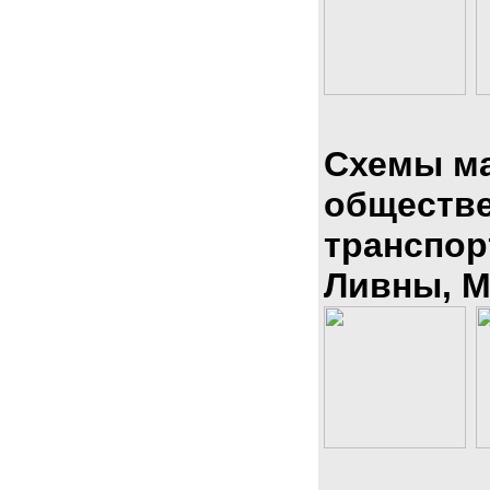
Схемы м
обществ
транспор
Ливны, М