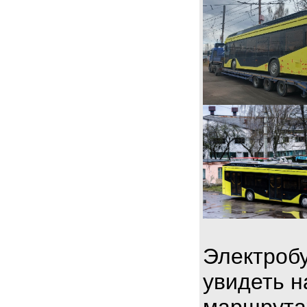
Электробу
увидеть н
маршрута