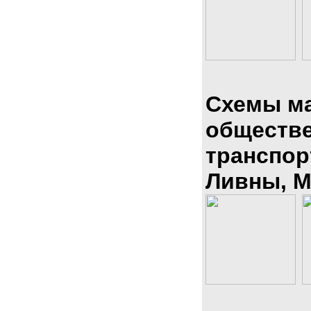
Схемы м
обществ
транспор
Ливны, М