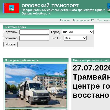
ОРЛОВСКИЙ ТРАНСПОРТ
Неофициальный сайт общественного транспорта Орла и
Орловской области
Главная
База данных ПС
Статьи и 
Быстрый поиск
Бортовой:
Город:
Госномер:
Тип ПС:
Последние добавленные
Новости орловского тран
27.07.202
Трамвайн
центре г
восстано