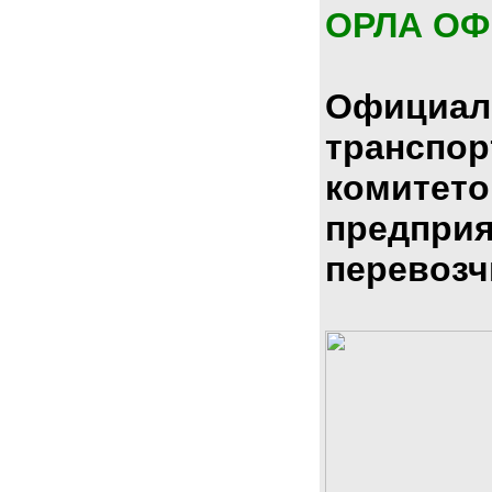
ОРЛА О
Официал
транспо
комитето
предпри
перевозч