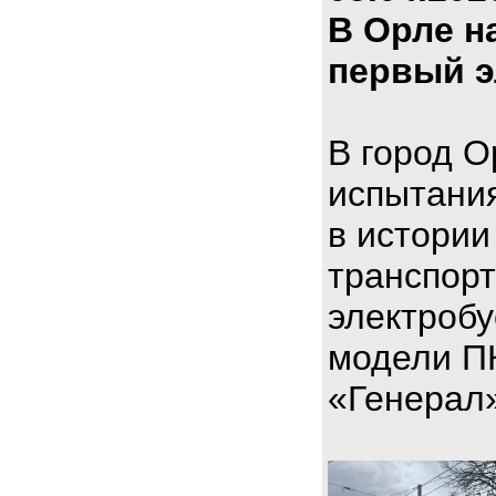
В Орле н
первый э
В город О
испытани
в истории
транспорт
электроб
модели П
«Генерал