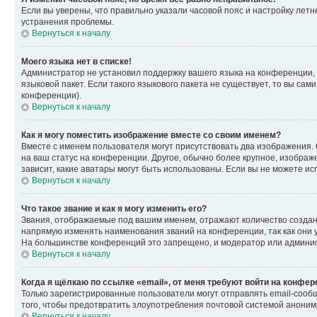
Если вы уверены, что правильно указали часовой пояс и настройку лет
устранения проблемы.
Вернуться к началу
Моего языка нет в списке!
Администратор не установил поддержку вашего языка на конференции, 
языковой пакет. Если такого языкового пакета не существует, то вы с
конференции).
Вернуться к началу
Как я могу поместить изображение вместе со своим именем?
Вместе с именем пользователя могут присутствовать два изображения. О
на ваш статус на конференции. Другое, обычно более крупное, изображе
зависит, какие аватары могут быть использованы. Если вы не можете 
Вернуться к началу
Что такое звание и как я могу изменить его?
Звания, отображаемые под вашим именем, отражают количество созда
напрямую изменять наименования званий на конференции, так как они 
На большинстве конференций это запрещено, и модератор или админис
Вернуться к началу
Когда я щёлкаю по ссылке «email», от меня требуют войти на конфе
Только зарегистрированные пользователи могут отправлять email-сооб
того, чтобы предотвратить злоупотребления почтовой системой анони
Вернуться к началу