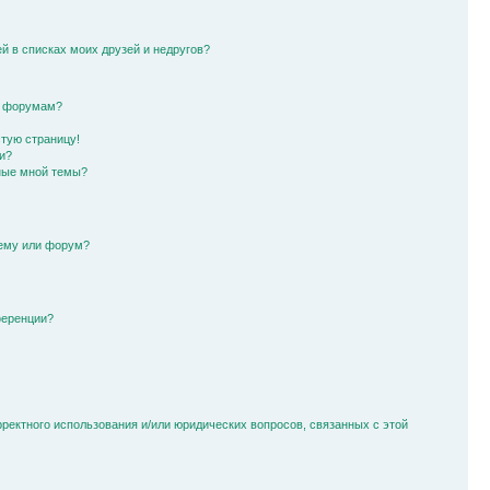
й в списках моих друзей и недругов?
и форумам?
стую страницу!
и?
ные мной темы?
тему или форум?
ференции?
рректного использования и/или юридических вопросов, связанных с этой