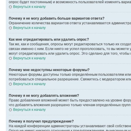
опрос будет постоянным) и возможность пользователей изменять вариан
Вернуться к началу
Почему я не могу добавить больше вариантов ответа?
Ограничение количества вариантов ответа устанавливается администр
Вернуться к началу
Как мне отредактировать или удалить опрос?
Так же, как и сообщения, опросы могут редактироваться только их соз
связан именно с ним. Если никто не успел проголосовать, то вы можете
могут отредактировать или удалить опрос. Это сделано для того, чтобы
Вернуться к началу
Почему мне недоступны некоторые форумы?
Некоторые форумы доступны только определённым пользователям или г
потребоваться специальное разрешение. Свяжитесь с модератором ил
Вернуться к началу
Почему я не могу добавлять вложения?
Право добавления вложений может быть предоставлено на уровне фору
что добавлять вложения разрешено только членам определённых групп.
Вернуться к началу
Почему я получил предупреждение?
На каждой конференции администраторы устанавливают свой собственн
Group не имеет никакого отношения к предупреждениям, вынесенным на