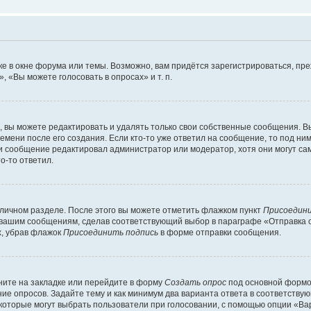
е в окне форума или темы. Возможно, вам придётся зарегистрироваться, пр
 «Вы можете голосовать в опросах» и т. п.
вы можете редактировать и удалять только свои собственные сообщения. В
емени после его создания. Если кто-то уже ответил на сообщение, то под ни
сли сообщение редактировал администратор или модератор, хотя они могут са
о-то ответил.
 личном разделе. После этого вы можете отметить флажком пункт
Присоедини
 вашим сообщениям, сделав соответствующий выбор в параграфе «Отправка 
х, убрав флажок
Присоединить подпись
в форме отправки сообщения.
ите на закладке или перейдите в форму
Создать опрос
под основной формой
ние опросов. Задайте тему и как минимум два варианта ответа в соответству
 которые могут выбрать пользователи при голосовании, с помощью опции «Вар