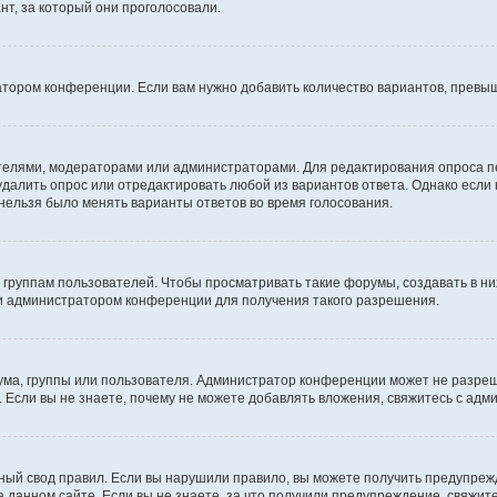
т, за который они проголосовали.
атором конференции. Если вам нужно добавить количество вариантов, превы
дателями, модераторами или администраторами. Для редактирования опроса п
 удалить опрос или отредактировать любой из вариантов ответа. Однако если
 нельзя было менять варианты ответов во время голосования.
руппам пользователей. Чтобы просматривать такие форумы, создавать в них
и администратором конференции для получения такого разрешения.
ма, группы или пользователя. Администратор конференции может не разре
 Если вы не знаете, почему не можете добавлять вложения, свяжитесь с ад
ый свод правил. Если вы нарушили правило, вы можете получить предупреж
 данном сайте. Если вы не знаете, за что получили предупреждение, свяжи