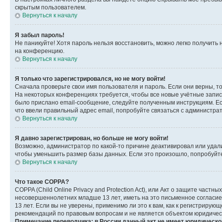
скрытым пользователем.
Вернуться к началу
Я забыл пароль!
Не паникуйте! Хотя пароль нельзя восстановить, можно легко получить
на конференцию.
Вернуться к началу
Я только что зарегистрировался, но не могу войти!
Сначала проверьте свои имя пользователя и пароль. Если они верны, т
На некоторых конференциях требуется, чтобы все новые учётные запис
было прислано email-сообщение, следуйте полученным инструкциям. Есл
что ввели правильный адрес email, попробуйте связаться с администра
Вернуться к началу
Я давно зарегистрирован, но больше не могу войти!
Возможно, администратор по какой-то причине деактивировал или удал
чтобы уменьшить размер базы данных. Если это произошло, попробуйте 
Вернуться к началу
Что такое COPPA?
COPPA (Child Online Privacy and Protection Act), или Акт о защите час
несовершеннолетних младше 13 лет, иметь на это письменное согласи
13 лет. Если вы не уверены, применимо ли это к вам, как к регистриру
рекомендаций по правовым вопросам и не является объектом юридичес
Примечание переводчика: в России данный акт не имеет юридическо