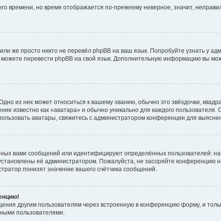
него времени, но время отображается по-прежнему неверное, значит, неправ
или же просто никто не перевёл phpBB на ваш язык. Попробуйте узнать у ад
ами можете перевести phpBB на свой язык. Дополнительную информацию вы мо
дно из них может относиться к вашему званию, обычно это звёздочки, квадр
ние известно как «аватара» и обычно уникально для каждого пользователя. О
использовать аватары, свяжитесь с администратором конференции для выясне
нных вами сообщений или идентифицируют определённых пользователей: на
установлены её администратором. Пожалуйста, не засоряйте конференцию н
тратор понизят значение вашего счётчика сообщений.
ренцию!
щения другим пользователям через встроенную в конференцию форму, и толь
мными пользователями.