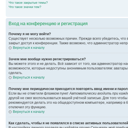
Что такое закрытые темы?
Что такое значки тем?
Вход на конференцию и регистрация
Почему я не могу войти?
Существует несколько возможных причин. Прежде всего убедитесь, что 
закрыт доступ к конференции. Также возможно, что администратор неп
Вернуться к началу
Зачем мне вообще нужно регистрироваться?
Вы можете этого и не делать. Всё зависит от того, как администратор
возможности, которые недоступны анонимным пользователям: аватары, ли
сделать.
Вернуться к началу
Почему мне периодически приходится повторять ввод имени и парол
Если вы не отметили флажком пункт
Автоматически входить при кажд
другой не смог воспользоваться вашей учётной записью. Для того чтоб
рекомендуется делать это на общедоступном компьютере, например в би
отключил эту функцию.
Вернуться к началу
Как сделать, чтобы я не появлялся в списке активных пользователе
В настройках личного раздела вы найдёте опцию
Скрывать моё пребыв