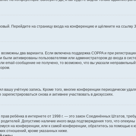
 новый. Перейдите на страницу входа на конференцию и щёлкните на ссылку
З
о возможны два варианта. Если включена поддержка COPPA и при регистрации 
и были активированы пользователями или администратором до входа в систе
и email-сообщение не получено, то возможно, что вы указали неправильный 
тором.
ил вашу учётную запись. Кроме того, многие конференции периодически уда
зарегистрироваться снова и активнее участвовать в дискуссиях.
тных прав ребёнка в интернете от 1998 г. — это закон Соединённых Штатов, т
е родителей. Допустимо наличие иного вида подтверждения того, что опек
ющемуся на конференции, или к самой конференции, обратитесь за помощью к 
ких отношений, кроме указанных ниже.
й силы.