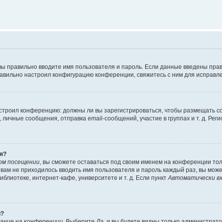
вы правильно вводите имя пользователя и пароль. Если данные введены прав
равильно настроил конфигурацию конференции, свяжитесь с ним для исправле
 настроил конференцию: должны ли вы зарегистрироваться, чтобы размещать 
чные сообщения, отправка email-сообщений, участие в группах и т. д. Регис
я?
ом посещении
, вы сможете оставаться под своим именем на конференции тол
ы вам не приходилось вводить имя пользователя и пароль каждый раз, вы мож
блиотеке, интернет-кафе, университете и т. д. Если пункт
Автоматически вх
й?
ание на конференции
. Выберите
Да
, и вы будете видны только администрат