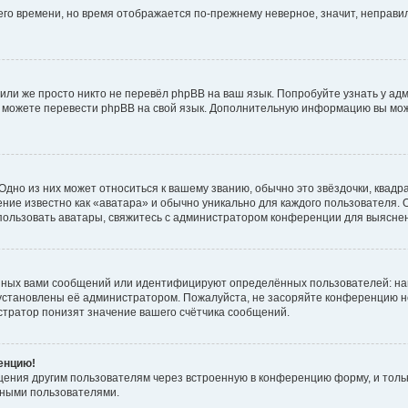
него времени, но время отображается по-прежнему неверное, значит, неправ
или же просто никто не перевёл phpBB на ваш язык. Попробуйте узнать у ад
ами можете перевести phpBB на свой язык. Дополнительную информацию вы мо
дно из них может относиться к вашему званию, обычно это звёздочки, квадр
ние известно как «аватара» и обычно уникально для каждого пользователя. О
использовать аватары, свяжитесь с администратором конференции для выясне
нных вами сообщений или идентифицируют определённых пользователей: на
установлены её администратором. Пожалуйста, не засоряйте конференцию н
тратор понизят значение вашего счётчика сообщений.
ренцию!
щения другим пользователям через встроенную в конференцию форму, и толь
мными пользователями.