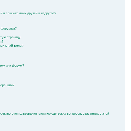
й в списках моих друзей и недругов?
и форумам?
стую страницу!
и?
ные мной темы?
тему или форум?
ференции?
рректного использования и/или юридических вопросов, связанных с этой