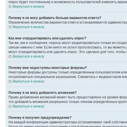
опрос будет постоянным) и возможность пользователей изменять вариан
Вернуться к началу
Почему я не могу добавить больше вариантов ответа?
Ограничение количества вариантов ответа устанавливается администр
Вернуться к началу
Как мне отредактировать или удалить опрос?
Так же, как и сообщения, опросы могут редактироваться только их соз
связан именно с ним. Если никто не успел проголосовать, то вы можете
могут отредактировать или удалить опрос. Это сделано для того, чтобы
Вернуться к началу
Почему мне недоступны некоторые форумы?
Некоторые форумы доступны только определённым пользователям или г
потребоваться специальное разрешение. Свяжитесь с модератором ил
Вернуться к началу
Почему я не могу добавлять вложения?
Право добавления вложений может быть предоставлено на уровне фору
что добавлять вложения разрешено только членам определённых групп.
Вернуться к началу
Почему я получил предупреждение?
На каждой конференции администраторы устанавливают свой собственн
Group не имеет никакого отношения к предупреждениям, вынесенным на