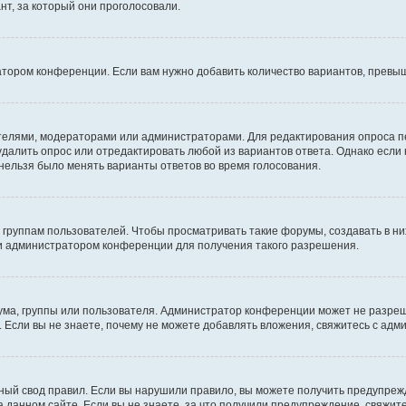
т, за который они проголосовали.
атором конференции. Если вам нужно добавить количество вариантов, превы
дателями, модераторами или администраторами. Для редактирования опроса п
 удалить опрос или отредактировать любой из вариантов ответа. Однако если
 нельзя было менять варианты ответов во время голосования.
руппам пользователей. Чтобы просматривать такие форумы, создавать в них
и администратором конференции для получения такого разрешения.
ма, группы или пользователя. Администратор конференции может не разре
 Если вы не знаете, почему не можете добавлять вложения, свяжитесь с ад
ый свод правил. Если вы нарушили правило, вы можете получить предупреж
 данном сайте. Если вы не знаете, за что получили предупреждение, свяжи