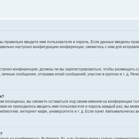
вы правильно вводите имя пользователя и пароль. Если данные введены прав
равильно настроил конфигурацию конференции, свяжитесь с ним для исправле
 настроил конференцию: должны ли вы зарегистрироваться, чтобы размещать 
чные сообщения, отправка email-сообщений, участие в группах и т. д. Регис
я?
ом посещении
, вы сможете оставаться под своим именем на конференции тол
ы вам не приходилось вводить имя пользователя и пароль каждый раз, вы мож
блиотеке, интернет-кафе, университете и т. д. Если пункт
Автоматически вх
й?
ание на конференции
. Выберите
Да
, и вы будете видны только администрат