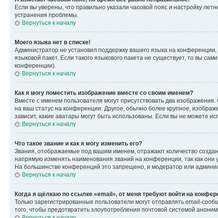
Если вы уверены, что правильно указали часовой пояс и настройку лет
устранения проблемы.
Вернуться к началу
Моего языка нет в списке!
Администратор не установил поддержку вашего языка на конференции, 
языковой пакет. Если такого языкового пакета не существует, то вы с
конференции).
Вернуться к началу
Как я могу поместить изображение вместе со своим именем?
Вместе с именем пользователя могут присутствовать два изображения. О
на ваш статус на конференции. Другое, обычно более крупное, изображе
зависит, какие аватары могут быть использованы. Если вы не можете 
Вернуться к началу
Что такое звание и как я могу изменить его?
Звания, отображаемые под вашим именем, отражают количество созда
напрямую изменять наименования званий на конференции, так как они 
На большинстве конференций это запрещено, и модератор или админис
Вернуться к началу
Когда я щёлкаю по ссылке «email», от меня требуют войти на конфе
Только зарегистрированные пользователи могут отправлять email-сооб
того, чтобы предотвратить злоупотребления почтовой системой анони
Вернуться к началу