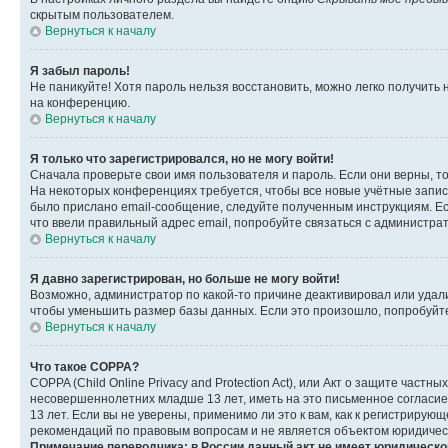
скрытым пользователем.
Вернуться к началу
Я забыл пароль!
Не паникуйте! Хотя пароль нельзя восстановить, можно легко получить
на конференцию.
Вернуться к началу
Я только что зарегистрировался, но не могу войти!
Сначала проверьте свои имя пользователя и пароль. Если они верны, т
На некоторых конференциях требуется, чтобы все новые учётные запис
было прислано email-сообщение, следуйте полученным инструкциям. Есл
что ввели правильный адрес email, попробуйте связаться с администра
Вернуться к началу
Я давно зарегистрирован, но больше не могу войти!
Возможно, администратор по какой-то причине деактивировал или удал
чтобы уменьшить размер базы данных. Если это произошло, попробуйте 
Вернуться к началу
Что такое COPPA?
COPPA (Child Online Privacy and Protection Act), или Акт о защите час
несовершеннолетних младше 13 лет, иметь на это письменное согласи
13 лет. Если вы не уверены, применимо ли это к вам, как к регистриру
рекомендаций по правовым вопросам и не является объектом юридичес
Примечание переводчика: в России данный акт не имеет юридическо