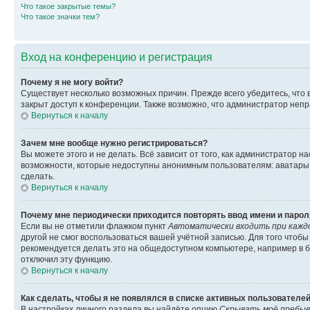
Что такое закрытые темы?
Что такое значки тем?
Вход на конференцию и регистрация
Почему я не могу войти?
Существует несколько возможных причин. Прежде всего убедитесь, что 
закрыт доступ к конференции. Также возможно, что администратор неп
Вернуться к началу
Зачем мне вообще нужно регистрироваться?
Вы можете этого и не делать. Всё зависит от того, как администратор
возможности, которые недоступны анонимным пользователям: аватары, ли
сделать.
Вернуться к началу
Почему мне периодически приходится повторять ввод имени и парол
Если вы не отметили флажком пункт
Автоматически входить при кажд
другой не смог воспользоваться вашей учётной записью. Для того чтоб
рекомендуется делать это на общедоступном компьютере, например в би
отключил эту функцию.
Вернуться к началу
Как сделать, чтобы я не появлялся в списке активных пользователе
В настройках личного раздела вы найдёте опцию
Скрывать моё пребыв