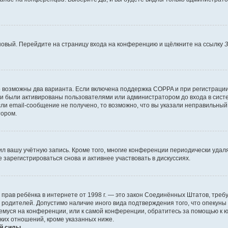
 новый. Перейдите на страницу входа на конференцию и щёлкните на ссылку
З
о возможны два варианта. Если включена поддержка COPPA и при регистрации 
и были активированы пользователями или администратором до входа в систе
и email-сообщение не получено, то возможно, что вы указали неправильный 
тором.
ил вашу учётную запись. Кроме того, многие конференции периодически уда
зарегистрироваться снова и активнее участвовать в дискуссиях.
тных прав ребёнка в интернете от 1998 г. — это закон Соединённых Штатов, т
е родителей. Допустимо наличие иного вида подтверждения того, что опек
ющемуся на конференции, или к самой конференции, обратитесь за помощью к 
ких отношений, кроме указанных ниже.
й силы.