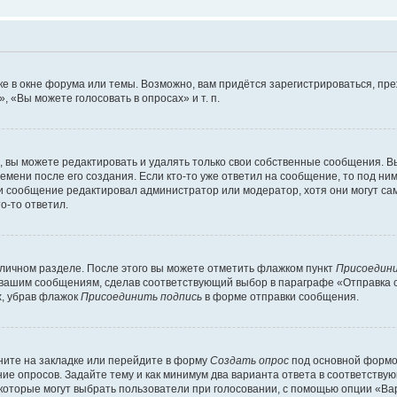
е в окне форума или темы. Возможно, вам придётся зарегистрироваться, пр
 «Вы можете голосовать в опросах» и т. п.
вы можете редактировать и удалять только свои собственные сообщения. В
емени после его создания. Если кто-то уже ответил на сообщение, то под ни
сли сообщение редактировал администратор или модератор, хотя они могут са
о-то ответил.
 личном разделе. После этого вы можете отметить флажком пункт
Присоедини
 вашим сообщениям, сделав соответствующий выбор в параграфе «Отправка 
х, убрав флажок
Присоединить подпись
в форме отправки сообщения.
ите на закладке или перейдите в форму
Создать опрос
под основной формой
ние опросов. Задайте тему и как минимум два варианта ответа в соответству
 которые могут выбрать пользователи при голосовании, с помощью опции «Вар