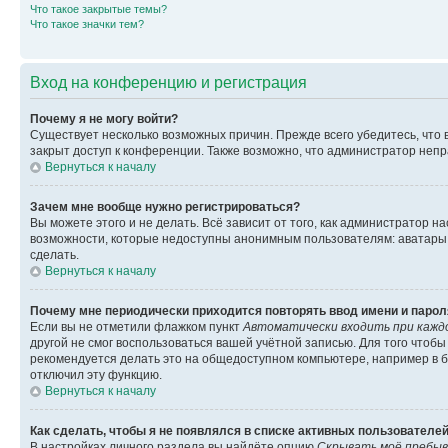
Что такое закрытые темы?
Что такое значки тем?
Вход на конференцию и регистрация
Почему я не могу войти?
Существует несколько возможных причин. Прежде всего убедитесь, что 
закрыт доступ к конференции. Также возможно, что администратор неп
Вернуться к началу
Зачем мне вообще нужно регистрироваться?
Вы можете этого и не делать. Всё зависит от того, как администратор
возможности, которые недоступны анонимным пользователям: аватары, ли
сделать.
Вернуться к началу
Почему мне периодически приходится повторять ввод имени и парол
Если вы не отметили флажком пункт
Автоматически входить при кажд
другой не смог воспользоваться вашей учётной записью. Для того чтоб
рекомендуется делать это на общедоступном компьютере, например в би
отключил эту функцию.
Вернуться к началу
Как сделать, чтобы я не появлялся в списке активных пользователе
В настройках личного раздела вы найдёте опцию
Скрывать моё пребыв