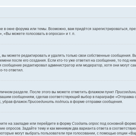
е в окне форума или темы. Возможно, вам придётся зарегистрироваться, пр
 «Вы можете голосовать в опросах» и т. п.
вы можете редактировать и удалять только свои собственные сообщения. В
емени после его создания. Если кто-то уже ответил на сообщение, то под ни
сли сообщение редактировал администратор или модератор, хотя они могут са
о-то ответил.
 личном разделе. После этого вы можете отметить флажком пункт
Присоедини
 вашим сообщениям, сделав соответствующий выбор в параграфе «Отправка 
х, убрав флажок
Присоединить подпись
в форме отправки сообщения.
ите на закладке или перейдите в форму
Создать опрос
под основной формой
ние опросов. Задайте тему и как минимум два варианта ответа в соответству
 которые могут выбрать пользователи при голосовании, с помощью опции «Вар