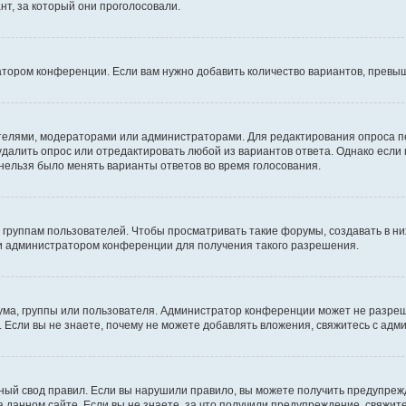
т, за который они проголосовали.
атором конференции. Если вам нужно добавить количество вариантов, превы
дателями, модераторами или администраторами. Для редактирования опроса п
 удалить опрос или отредактировать любой из вариантов ответа. Однако если
 нельзя было менять варианты ответов во время голосования.
руппам пользователей. Чтобы просматривать такие форумы, создавать в них
и администратором конференции для получения такого разрешения.
ма, группы или пользователя. Администратор конференции может не разре
 Если вы не знаете, почему не можете добавлять вложения, свяжитесь с ад
ый свод правил. Если вы нарушили правило, вы можете получить предупреж
 данном сайте. Если вы не знаете, за что получили предупреждение, свяжи