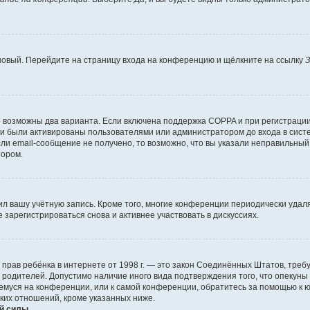
 новый. Перейдите на страницу входа на конференцию и щёлкните на ссылку
З
о возможны два варианта. Если включена поддержка COPPA и при регистрации 
и были активированы пользователями или администратором до входа в систе
и email-сообщение не получено, то возможно, что вы указали неправильный 
тором.
ил вашу учётную запись. Кроме того, многие конференции периодически уда
зарегистрироваться снова и активнее участвовать в дискуссиях.
тных прав ребёнка в интернете от 1998 г. — это закон Соединённых Штатов, т
е родителей. Допустимо наличие иного вида подтверждения того, что опек
ющемуся на конференции, или к самой конференции, обратитесь за помощью к 
ких отношений, кроме указанных ниже.
й силы.