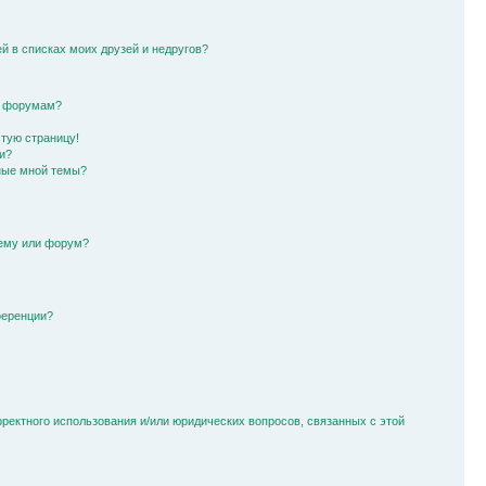
й в списках моих друзей и недругов?
и форумам?
стую страницу!
и?
ные мной темы?
тему или форум?
ференции?
рректного использования и/или юридических вопросов, связанных с этой