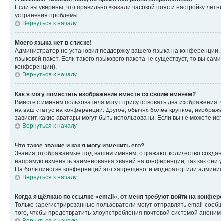
Если вы уверены, что правильно указали часовой пояс и настройку лет
устранения проблемы.
Вернуться к началу
Моего языка нет в списке!
Администратор не установил поддержку вашего языка на конференции, 
языковой пакет. Если такого языкового пакета не существует, то вы с
конференции).
Вернуться к началу
Как я могу поместить изображение вместе со своим именем?
Вместе с именем пользователя могут присутствовать два изображения. О
на ваш статус на конференции. Другое, обычно более крупное, изображе
зависит, какие аватары могут быть использованы. Если вы не можете 
Вернуться к началу
Что такое звание и как я могу изменить его?
Звания, отображаемые под вашим именем, отражают количество созда
напрямую изменять наименования званий на конференции, так как они 
На большинстве конференций это запрещено, и модератор или админис
Вернуться к началу
Когда я щёлкаю по ссылке «email», от меня требуют войти на конфе
Только зарегистрированные пользователи могут отправлять email-сооб
того, чтобы предотвратить злоупотребления почтовой системой анони
Вернуться к началу