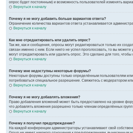
опрос будет постоянным) и возможность пользователей изменять вариан
Вернуться к началу
Почему я не могу добавить больше вариантов ответа?
Ограничение количества вариантов ответа устанавливается администр
Вернуться к началу
Как мне отредактировать или удалить опрос?
Так же, как и сообщения, опросы могут редактироваться только их соз
связан именно с ним. Если никто не успел проголосовать, то вы можете
могут отредактировать или удалить опрос. Это сделано для того, чтобы
Вернуться к началу
Почему мне недоступны некоторые форумы?
Некоторые форумы доступны только определённым пользователям или г
потребоваться специальное разрешение. Свяжитесь с модератором ил
Вернуться к началу
Почему я не могу добавлять вложения?
Право добавления вложений может быть предоставлено на уровне фору
что добавлять вложения разрешено только членам определённых групп.
Вернуться к началу
Почему я получил предупреждение?
На каждой конференции администраторы устанавливают свой собственн
Group не имеет никакого отношения к предупреждениям, вынесенным на