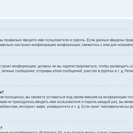
вы правильно вводите имя пользователя и пароль. Если данные введены прав
равильно настроил конфигурацию конференции, свяжитесь с ним для исправле
 настроил конференцию: должны ли вы зарегистрироваться, чтобы размещать 
чные сообщения, отправка email-сообщений, участие в группах и т. д. Регис
я?
ом посещении
, вы сможете оставаться под своим именем на конференции тол
ы вам не приходилось вводить имя пользователя и пароль каждый раз, вы мож
блиотеке, интернет-кафе, университете и т. д. Если пункт
Автоматически вх
й?
ание на конференции
. Выберите
Да
, и вы будете видны только администрат