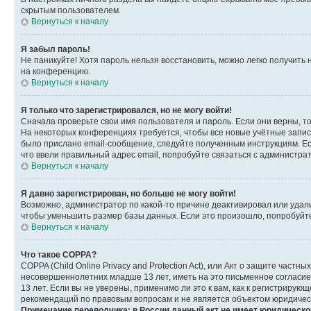
скрытым пользователем.
Вернуться к началу
Я забыл пароль!
Не паникуйте! Хотя пароль нельзя восстановить, можно легко получить
на конференцию.
Вернуться к началу
Я только что зарегистрировался, но не могу войти!
Сначала проверьте свои имя пользователя и пароль. Если они верны, т
На некоторых конференциях требуется, чтобы все новые учётные запис
было прислано email-сообщение, следуйте полученным инструкциям. Есл
что ввели правильный адрес email, попробуйте связаться с администра
Вернуться к началу
Я давно зарегистрирован, но больше не могу войти!
Возможно, администратор по какой-то причине деактивировал или удал
чтобы уменьшить размер базы данных. Если это произошло, попробуйте 
Вернуться к началу
Что такое COPPA?
COPPA (Child Online Privacy and Protection Act), или Акт о защите час
несовершеннолетних младше 13 лет, иметь на это письменное согласи
13 лет. Если вы не уверены, применимо ли это к вам, как к регистриру
рекомендаций по правовым вопросам и не является объектом юридичес
Примечание переводчика: в России данный акт не имеет юридическо