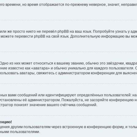
него времени, но время отображается по-прежнему неверное, значит, неправ
или же просто никто не перевёл phpBB на ваш язык. Попробуйте узнать у ад
ами можете перевести phpBB на свой язык. Дополнительную информацию вы мо
дно из них может относиться к вашему званию, обычно это звёздочки, квадр
ние известно как «аватара» и обычно уникально для каждого пользователя. О
использовать аватары, свяжитесь с администратором конференции для выясне
нных вами сообщений или идентифицируют определённых пользователей: на
установлены её администратором. Пожалуйста, не засоряйте конференцию н
тратор понизят значение вашего счётчика сообщений.
ренцию!
щения другим пользователям через встроенную в конференцию форму, и толь
мными пользователями.