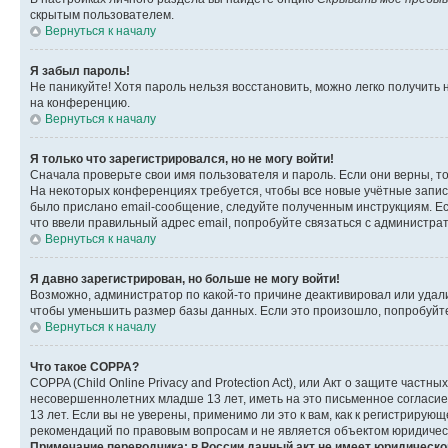
скрытым пользователем.
Вернуться к началу
Я забыл пароль!
Не паникуйте! Хотя пароль нельзя восстановить, можно легко получить
на конференцию.
Вернуться к началу
Я только что зарегистрировался, но не могу войти!
Сначала проверьте свои имя пользователя и пароль. Если они верны, т
На некоторых конференциях требуется, чтобы все новые учётные запис
было прислано email-сообщение, следуйте полученным инструкциям. Есл
что ввели правильный адрес email, попробуйте связаться с администра
Вернуться к началу
Я давно зарегистрирован, но больше не могу войти!
Возможно, администратор по какой-то причине деактивировал или удал
чтобы уменьшить размер базы данных. Если это произошло, попробуйте 
Вернуться к началу
Что такое COPPA?
COPPA (Child Online Privacy and Protection Act), или Акт о защите час
несовершеннолетних младше 13 лет, иметь на это письменное согласи
13 лет. Если вы не уверены, применимо ли это к вам, как к регистриру
рекомендаций по правовым вопросам и не является объектом юридичес
Примечание переводчика: в России данный акт не имеет юридическо