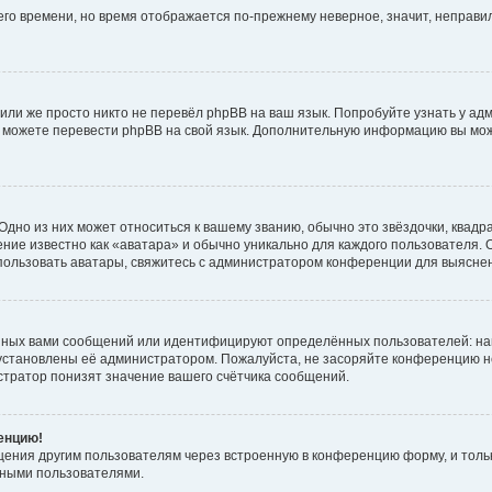
него времени, но время отображается по-прежнему неверное, значит, неправ
или же просто никто не перевёл phpBB на ваш язык. Попробуйте узнать у ад
ами можете перевести phpBB на свой язык. Дополнительную информацию вы мо
дно из них может относиться к вашему званию, обычно это звёздочки, квадр
ние известно как «аватара» и обычно уникально для каждого пользователя. О
использовать аватары, свяжитесь с администратором конференции для выясне
нных вами сообщений или идентифицируют определённых пользователей: на
установлены её администратором. Пожалуйста, не засоряйте конференцию н
тратор понизят значение вашего счётчика сообщений.
ренцию!
щения другим пользователям через встроенную в конференцию форму, и толь
мными пользователями.