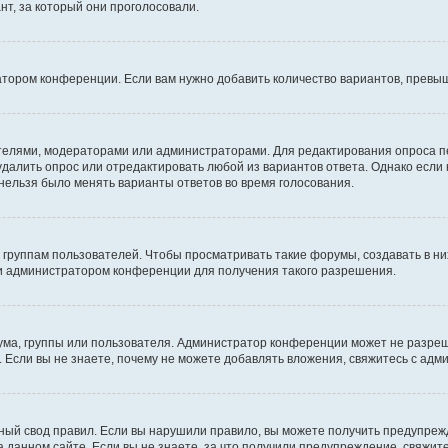
т, за который они проголосовали.
атором конференции. Если вам нужно добавить количество вариантов, превы
дателями, модераторами или администраторами. Для редактирования опроса п
 удалить опрос или отредактировать любой из вариантов ответа. Однако если
 нельзя было менять варианты ответов во время голосования.
руппам пользователей. Чтобы просматривать такие форумы, создавать в них
и администратором конференции для получения такого разрешения.
ма, группы или пользователя. Администратор конференции может не разре
 Если вы не знаете, почему не можете добавлять вложения, свяжитесь с ад
ый свод правил. Если вы нарушили правило, вы можете получить предупреж
 данном сайте. Если вы не знаете, за что получили предупреждение, свяжи