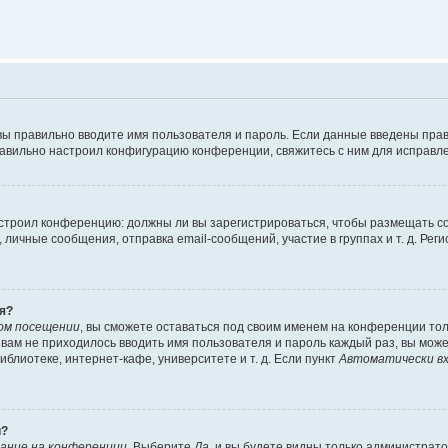
вы правильно вводите имя пользователя и пароль. Если данные введены прав
равильно настроил конфигурацию конференции, свяжитесь с ним для исправле
 настроил конференцию: должны ли вы зарегистрироваться, чтобы размещать 
чные сообщения, отправка email-сообщений, участие в группах и т. д. Регис
я?
ом посещении
, вы сможете оставаться под своим именем на конференции тол
ы вам не приходилось вводить имя пользователя и пароль каждый раз, вы мож
блиотеке, интернет-кафе, университете и т. д. Если пункт
Автоматически вх
й?
ание на конференции
. Выберите
Да
, и вы будете видны только администрат