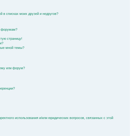
й в списках моих друзей и недругов?
и форумам?
стую страницу!
и?
ные мной темы?
тему или форум?
ференции?
рректного использования и/или юридических вопросов, связанных с этой