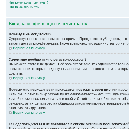
Что такое закрытые темы?
Что такое значки тем?
Вход на конференцию и регистрация
Почему я не могу войти?
Существует несколько возможных причин. Прежде всего убедитесь, что 
закрыт доступ к конференции. Также возможно, что администратор неп
Вернуться к началу
Зачем мне вообще нужно регистрироваться?
Вы можете этого и не делать. Всё зависит от того, как администратор
возможности, которые недоступны анонимным пользователям: аватары, ли
сделать.
Вернуться к началу
Почему мне периодически приходится повторять ввод имени и парол
Если вы не отметили флажком пункт
Автоматически входить при кажд
другой не смог воспользоваться вашей учётной записью. Для того чтоб
рекомендуется делать это на общедоступном компьютере, например в би
отключил эту функцию.
Вернуться к началу
Как сделать, чтобы я не появлялся в списке активных пользователе
В настройках личного раздела вы найдёте опцию
Скрывать моё пребыв