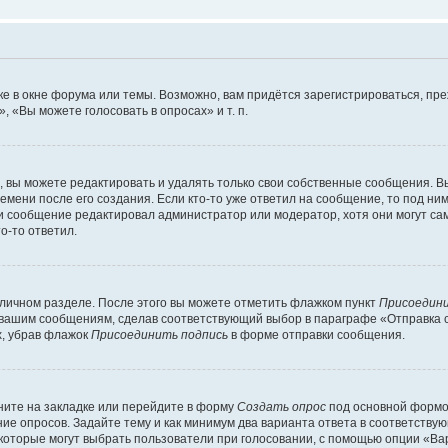
е в окне форума или темы. Возможно, вам придётся зарегистрироваться, пр
 «Вы можете голосовать в опросах» и т. п.
вы можете редактировать и удалять только свои собственные сообщения. В
емени после его создания. Если кто-то уже ответил на сообщение, то под ни
сли сообщение редактировал администратор или модератор, хотя они могут са
о-то ответил.
 личном разделе. После этого вы можете отметить флажком пункт
Присоедини
 вашим сообщениям, сделав соответствующий выбор в параграфе «Отправка 
х, убрав флажок
Присоединить подпись
в форме отправки сообщения.
ите на закладке или перейдите в форму
Создать опрос
под основной формой
ние опросов. Задайте тему и как минимум два варианта ответа в соответству
 которые могут выбрать пользователи при голосовании, с помощью опции «Вар