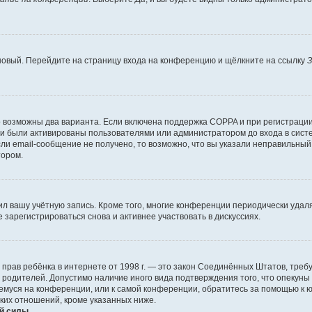
 новый. Перейдите на страницу входа на конференцию и щёлкните на ссылку
З
о возможны два варианта. Если включена поддержка COPPA и при регистрации 
и были активированы пользователями или администратором до входа в систе
и email-сообщение не получено, то возможно, что вы указали неправильный 
тором.
ил вашу учётную запись. Кроме того, многие конференции периодически уда
зарегистрироваться снова и активнее участвовать в дискуссиях.
тных прав ребёнка в интернете от 1998 г. — это закон Соединённых Штатов, т
е родителей. Допустимо наличие иного вида подтверждения того, что опек
ющемуся на конференции, или к самой конференции, обратитесь за помощью к 
ких отношений, кроме указанных ниже.
й силы.