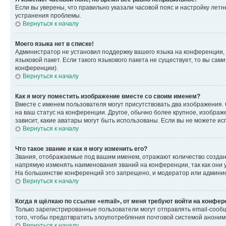
Если вы уверены, что правильно указали часовой пояс и настройку лет
устранения проблемы.
Вернуться к началу
Моего языка нет в списке!
Администратор не установил поддержку вашего языка на конференции, 
языковой пакет. Если такого языкового пакета не существует, то вы с
конференции).
Вернуться к началу
Как я могу поместить изображение вместе со своим именем?
Вместе с именем пользователя могут присутствовать два изображения. О
на ваш статус на конференции. Другое, обычно более крупное, изображе
зависит, какие аватары могут быть использованы. Если вы не можете 
Вернуться к началу
Что такое звание и как я могу изменить его?
Звания, отображаемые под вашим именем, отражают количество созда
напрямую изменять наименования званий на конференции, так как они 
На большинстве конференций это запрещено, и модератор или админис
Вернуться к началу
Когда я щёлкаю по ссылке «email», от меня требуют войти на конфе
Только зарегистрированные пользователи могут отправлять email-сооб
того, чтобы предотвратить злоупотребления почтовой системой анони
Вернуться к началу