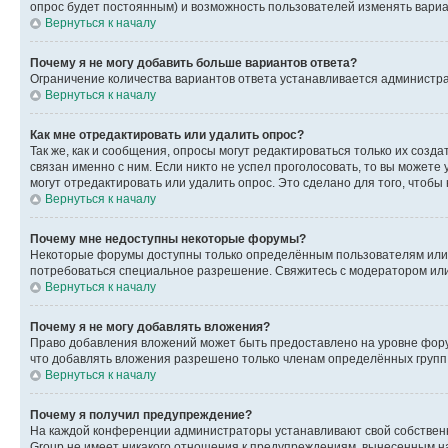
опрос будет постоянным) и возможность пользователей изменять вариан
Вернуться к началу
Почему я не могу добавить больше вариантов ответа?
Ограничение количества вариантов ответа устанавливается администр
Вернуться к началу
Как мне отредактировать или удалить опрос?
Так же, как и сообщения, опросы могут редактироваться только их соз
связан именно с ним. Если никто не успел проголосовать, то вы можете
могут отредактировать или удалить опрос. Это сделано для того, чтобы
Вернуться к началу
Почему мне недоступны некоторые форумы?
Некоторые форумы доступны только определённым пользователям или г
потребоваться специальное разрешение. Свяжитесь с модератором ил
Вернуться к началу
Почему я не могу добавлять вложения?
Право добавления вложений может быть предоставлено на уровне фору
что добавлять вложения разрешено только членам определённых групп.
Вернуться к началу
Почему я получил предупреждение?
На каждой конференции администраторы устанавливают свой собственн
Group не имеет никакого отношения к предупреждениям, вынесенным на