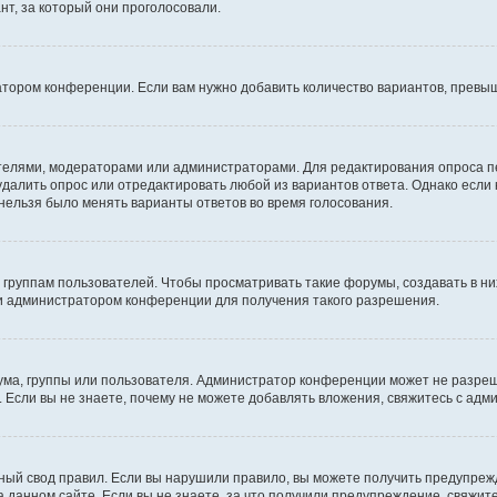
т, за который они проголосовали.
атором конференции. Если вам нужно добавить количество вариантов, превы
дателями, модераторами или администраторами. Для редактирования опроса п
 удалить опрос или отредактировать любой из вариантов ответа. Однако если
 нельзя было менять варианты ответов во время голосования.
руппам пользователей. Чтобы просматривать такие форумы, создавать в них
и администратором конференции для получения такого разрешения.
ма, группы или пользователя. Администратор конференции может не разре
 Если вы не знаете, почему не можете добавлять вложения, свяжитесь с ад
ый свод правил. Если вы нарушили правило, вы можете получить предупреж
 данном сайте. Если вы не знаете, за что получили предупреждение, свяжи