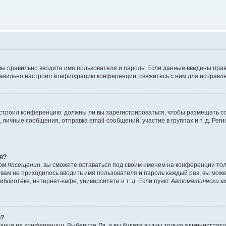
вы правильно вводите имя пользователя и пароль. Если данные введены прав
равильно настроил конфигурацию конференции, свяжитесь с ним для исправле
 настроил конференцию: должны ли вы зарегистрироваться, чтобы размещать 
чные сообщения, отправка email-сообщений, участие в группах и т. д. Регис
я?
ом посещении
, вы сможете оставаться под своим именем на конференции тол
ы вам не приходилось вводить имя пользователя и пароль каждый раз, вы мож
блиотеке, интернет-кафе, университете и т. д. Если пункт
Автоматически вх
й?
ание на конференции
. Выберите
Да
, и вы будете видны только администрат