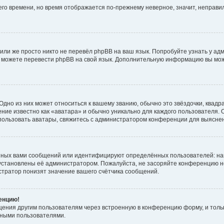
него времени, но время отображается по-прежнему неверное, значит, неправ
или же просто никто не перевёл phpBB на ваш язык. Попробуйте узнать у ад
ами можете перевести phpBB на свой язык. Дополнительную информацию вы мо
дно из них может относиться к вашему званию, обычно это звёздочки, квадр
ние известно как «аватара» и обычно уникально для каждого пользователя. О
использовать аватары, свяжитесь с администратором конференции для выясне
нных вами сообщений или идентифицируют определённых пользователей: на
установлены её администратором. Пожалуйста, не засоряйте конференцию н
тратор понизят значение вашего счётчика сообщений.
ренцию!
щения другим пользователям через встроенную в конференцию форму, и толь
мными пользователями.