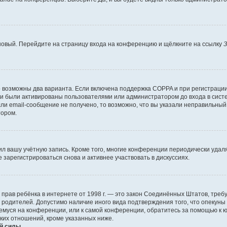
 новый. Перейдите на страницу входа на конференцию и щёлкните на ссылку
З
о возможны два варианта. Если включена поддержка COPPA и при регистрации 
и были активированы пользователями или администратором до входа в систе
и email-сообщение не получено, то возможно, что вы указали неправильный 
тором.
ил вашу учётную запись. Кроме того, многие конференции периодически уда
зарегистрироваться снова и активнее участвовать в дискуссиях.
тных прав ребёнка в интернете от 1998 г. — это закон Соединённых Штатов, т
е родителей. Допустимо наличие иного вида подтверждения того, что опек
ющемуся на конференции, или к самой конференции, обратитесь за помощью к 
ких отношений, кроме указанных ниже.
й силы.