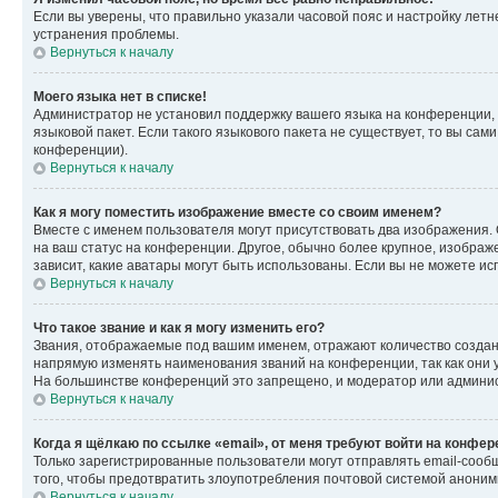
Если вы уверены, что правильно указали часовой пояс и настройку лет
устранения проблемы.
Вернуться к началу
Моего языка нет в списке!
Администратор не установил поддержку вашего языка на конференции, 
языковой пакет. Если такого языкового пакета не существует, то вы с
конференции).
Вернуться к началу
Как я могу поместить изображение вместе со своим именем?
Вместе с именем пользователя могут присутствовать два изображения. О
на ваш статус на конференции. Другое, обычно более крупное, изображе
зависит, какие аватары могут быть использованы. Если вы не можете 
Вернуться к началу
Что такое звание и как я могу изменить его?
Звания, отображаемые под вашим именем, отражают количество созда
напрямую изменять наименования званий на конференции, так как они 
На большинстве конференций это запрещено, и модератор или админис
Вернуться к началу
Когда я щёлкаю по ссылке «email», от меня требуют войти на конфе
Только зарегистрированные пользователи могут отправлять email-сооб
того, чтобы предотвратить злоупотребления почтовой системой анони
Вернуться к началу