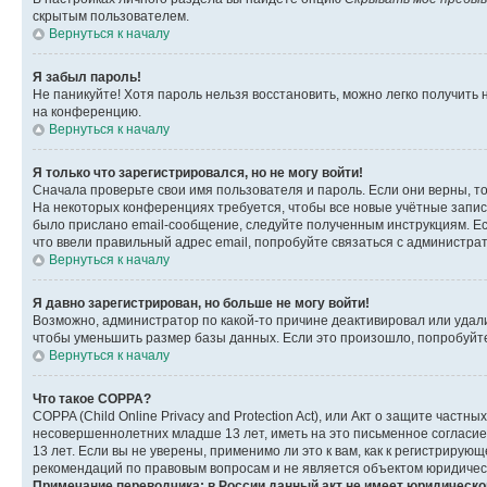
скрытым пользователем.
Вернуться к началу
Я забыл пароль!
Не паникуйте! Хотя пароль нельзя восстановить, можно легко получить
на конференцию.
Вернуться к началу
Я только что зарегистрировался, но не могу войти!
Сначала проверьте свои имя пользователя и пароль. Если они верны, т
На некоторых конференциях требуется, чтобы все новые учётные запис
было прислано email-сообщение, следуйте полученным инструкциям. Есл
что ввели правильный адрес email, попробуйте связаться с администра
Вернуться к началу
Я давно зарегистрирован, но больше не могу войти!
Возможно, администратор по какой-то причине деактивировал или удал
чтобы уменьшить размер базы данных. Если это произошло, попробуйте 
Вернуться к началу
Что такое COPPA?
COPPA (Child Online Privacy and Protection Act), или Акт о защите час
несовершеннолетних младше 13 лет, иметь на это письменное согласи
13 лет. Если вы не уверены, применимо ли это к вам, как к регистриру
рекомендаций по правовым вопросам и не является объектом юридичес
Примечание переводчика: в России данный акт не имеет юридическо