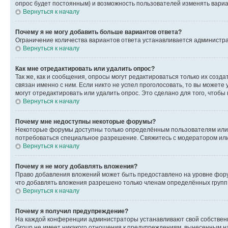
опрос будет постоянным) и возможность пользователей изменять вариан
Вернуться к началу
Почему я не могу добавить больше вариантов ответа?
Ограничение количества вариантов ответа устанавливается администр
Вернуться к началу
Как мне отредактировать или удалить опрос?
Так же, как и сообщения, опросы могут редактироваться только их соз
связан именно с ним. Если никто не успел проголосовать, то вы можете
могут отредактировать или удалить опрос. Это сделано для того, чтобы
Вернуться к началу
Почему мне недоступны некоторые форумы?
Некоторые форумы доступны только определённым пользователям или г
потребоваться специальное разрешение. Свяжитесь с модератором ил
Вернуться к началу
Почему я не могу добавлять вложения?
Право добавления вложений может быть предоставлено на уровне фору
что добавлять вложения разрешено только членам определённых групп.
Вернуться к началу
Почему я получил предупреждение?
На каждой конференции администраторы устанавливают свой собственн
Group не имеет никакого отношения к предупреждениям, вынесенным на