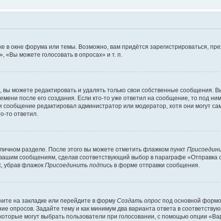
е в окне форума или темы. Возможно, вам придётся зарегистрироваться, пр
 «Вы можете голосовать в опросах» и т. п.
вы можете редактировать и удалять только свои собственные сообщения. В
емени после его создания. Если кто-то уже ответил на сообщение, то под ни
сли сообщение редактировал администратор или модератор, хотя они могут са
о-то ответил.
 личном разделе. После этого вы можете отметить флажком пункт
Присоедини
 вашим сообщениям, сделав соответствующий выбор в параграфе «Отправка 
х, убрав флажок
Присоединить подпись
в форме отправки сообщения.
ите на закладке или перейдите в форму
Создать опрос
под основной формой
ние опросов. Задайте тему и как минимум два варианта ответа в соответству
 которые могут выбрать пользователи при голосовании, с помощью опции «Вар