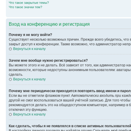
Что такое закрытые темы?
Что такое значки тем?
Вход на конференцию и регистрация
Почему я не могу войти?
Существует несколько возможных причин. Прежде всего убедитесь, что 
закрыт доступ к конференции. Также возможно, что администратор неп
Вернуться к началу
Зачем мне вообще нужно регистрироваться?
Вы можете этого и не делать. Всё зависит от того, как администратор
возможности, которые недоступны анонимным пользователям: аватары, ли
сделать.
Вернуться к началу
Почему мне периодически приходится повторять ввод имени и парол
Если вы не отметили флажком пункт
Автоматически входить при кажд
другой не смог воспользоваться вашей учётной записью. Для того чтоб
рекомендуется делать это на общедоступном компьютере, например в би
отключил эту функцию.
Вернуться к началу
Как сделать, чтобы я не появлялся в списке активных пользователе
В настройках личного раздела вы найдёте опцию
Скрывать моё пребыв