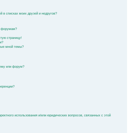
й в списках моих друзей и недругов?
и форумам?
стую страницу!
и?
ные мной темы?
тему или форум?
ференции?
рректного использования и/или юридических вопросов, связанных с этой