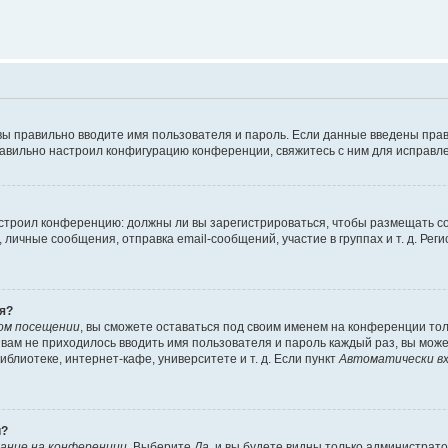
вы правильно вводите имя пользователя и пароль. Если данные введены прав
равильно настроил конфигурацию конференции, свяжитесь с ним для исправле
 настроил конференцию: должны ли вы зарегистрироваться, чтобы размещать 
чные сообщения, отправка email-сообщений, участие в группах и т. д. Регис
я?
ом посещении
, вы сможете оставаться под своим именем на конференции тол
ы вам не приходилось вводить имя пользователя и пароль каждый раз, вы мож
блиотеке, интернет-кафе, университете и т. д. Если пункт
Автоматически вх
й?
ание на конференции
. Выберите
Да
, и вы будете видны только администрат