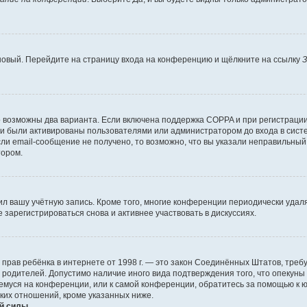
 новый. Перейдите на страницу входа на конференцию и щёлкните на ссылку
З
о возможны два варианта. Если включена поддержка COPPA и при регистрации 
и были активированы пользователями или администратором до входа в систе
и email-сообщение не получено, то возможно, что вы указали неправильный 
тором.
ил вашу учётную запись. Кроме того, многие конференции периодически уда
зарегистрироваться снова и активнее участвовать в дискуссиях.
тных прав ребёнка в интернете от 1998 г. — это закон Соединённых Штатов, т
е родителей. Допустимо наличие иного вида подтверждения того, что опек
ющемуся на конференции, или к самой конференции, обратитесь за помощью к 
ких отношений, кроме указанных ниже.
й силы.