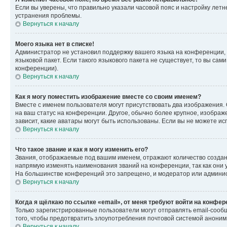
Если вы уверены, что правильно указали часовой пояс и настройку лет
устранения проблемы.
Вернуться к началу
Моего языка нет в списке!
Администратор не установил поддержку вашего языка на конференции, 
языковой пакет. Если такого языкового пакета не существует, то вы с
конференции).
Вернуться к началу
Как я могу поместить изображение вместе со своим именем?
Вместе с именем пользователя могут присутствовать два изображения. О
на ваш статус на конференции. Другое, обычно более крупное, изображе
зависит, какие аватары могут быть использованы. Если вы не можете 
Вернуться к началу
Что такое звание и как я могу изменить его?
Звания, отображаемые под вашим именем, отражают количество созда
напрямую изменять наименования званий на конференции, так как они 
На большинстве конференций это запрещено, и модератор или админис
Вернуться к началу
Когда я щёлкаю по ссылке «email», от меня требуют войти на конфе
Только зарегистрированные пользователи могут отправлять email-сооб
того, чтобы предотвратить злоупотребления почтовой системой анони
Вернуться к началу