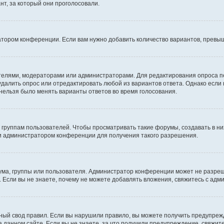
т, за который они проголосовали.
атором конференции. Если вам нужно добавить количество вариантов, превы
дателями, модераторами или администраторами. Для редактирования опроса п
 удалить опрос или отредактировать любой из вариантов ответа. Однако если
 нельзя было менять варианты ответов во время голосования.
руппам пользователей. Чтобы просматривать такие форумы, создавать в них
и администратором конференции для получения такого разрешения.
ма, группы или пользователя. Администратор конференции может не разре
 Если вы не знаете, почему не можете добавлять вложения, свяжитесь с ад
ый свод правил. Если вы нарушили правило, вы можете получить предупреж
 данном сайте. Если вы не знаете, за что получили предупреждение, свяжи