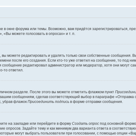
е в окне форума или темы. Возможно, вам придётся зарегистрироваться, пр
 «Вы можете голосовать в опросах» и т. п.
вы можете редактировать и удалять только свои собственные сообщения. В
емени после его создания. Если кто-то уже ответил на сообщение, то под ни
сли сообщение редактировал администратор или модератор, хотя они могут са
о-то ответил.
 личном разделе. После этого вы можете отметить флажком пункт
Присоедини
 вашим сообщениям, сделав соответствующий выбор в параграфе «Отправка 
х, убрав флажок
Присоединить подпись
в форме отправки сообщения.
ите на закладке или перейдите в форму
Создать опрос
под основной формой
ние опросов. Задайте тему и как минимум два варианта ответа в соответству
 которые могут выбрать пользователи при голосовании, с помощью опции «Вар