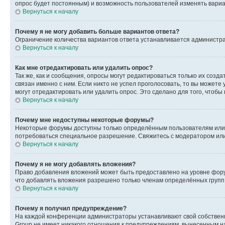
опрос будет постоянным) и возможность пользователей изменять вариан
Вернуться к началу
Почему я не могу добавить больше вариантов ответа?
Ограничение количества вариантов ответа устанавливается администр
Вернуться к началу
Как мне отредактировать или удалить опрос?
Так же, как и сообщения, опросы могут редактироваться только их соз
связан именно с ним. Если никто не успел проголосовать, то вы можете
могут отредактировать или удалить опрос. Это сделано для того, чтобы
Вернуться к началу
Почему мне недоступны некоторые форумы?
Некоторые форумы доступны только определённым пользователям или г
потребоваться специальное разрешение. Свяжитесь с модератором ил
Вернуться к началу
Почему я не могу добавлять вложения?
Право добавления вложений может быть предоставлено на уровне фору
что добавлять вложения разрешено только членам определённых групп.
Вернуться к началу
Почему я получил предупреждение?
На каждой конференции администраторы устанавливают свой собственн
Group не имеет никакого отношения к предупреждениям, вынесенным на