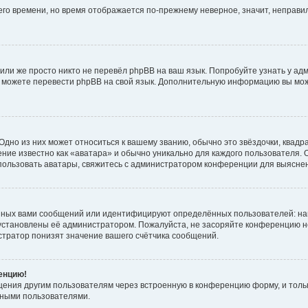
него времени, но время отображается по-прежнему неверное, значит, неправ
или же просто никто не перевёл phpBB на ваш язык. Попробуйте узнать у ад
ами можете перевести phpBB на свой язык. Дополнительную информацию вы мо
дно из них может относиться к вашему званию, обычно это звёздочки, квадр
ние известно как «аватара» и обычно уникально для каждого пользователя. О
использовать аватары, свяжитесь с администратором конференции для выясне
нных вами сообщений или идентифицируют определённых пользователей: на
установлены её администратором. Пожалуйста, не засоряйте конференцию н
тратор понизят значение вашего счётчика сообщений.
ренцию!
щения другим пользователям через встроенную в конференцию форму, и толь
мными пользователями.