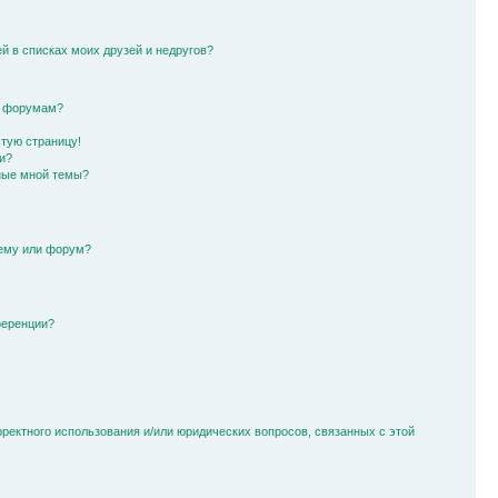
й в списках моих друзей и недругов?
и форумам?
стую страницу!
и?
ные мной темы?
тему или форум?
ференции?
рректного использования и/или юридических вопросов, связанных с этой