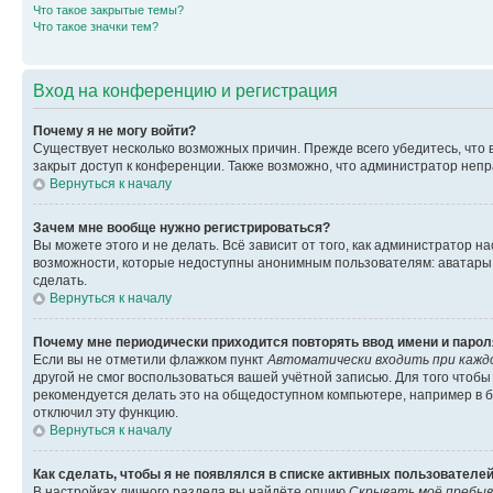
Что такое закрытые темы?
Что такое значки тем?
Вход на конференцию и регистрация
Почему я не могу войти?
Существует несколько возможных причин. Прежде всего убедитесь, что 
закрыт доступ к конференции. Также возможно, что администратор неп
Вернуться к началу
Зачем мне вообще нужно регистрироваться?
Вы можете этого и не делать. Всё зависит от того, как администратор
возможности, которые недоступны анонимным пользователям: аватары, ли
сделать.
Вернуться к началу
Почему мне периодически приходится повторять ввод имени и парол
Если вы не отметили флажком пункт
Автоматически входить при кажд
другой не смог воспользоваться вашей учётной записью. Для того чтоб
рекомендуется делать это на общедоступном компьютере, например в би
отключил эту функцию.
Вернуться к началу
Как сделать, чтобы я не появлялся в списке активных пользователе
В настройках личного раздела вы найдёте опцию
Скрывать моё пребыв