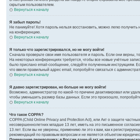
скрытым пользователем.
Вернуться к началу
Я забыл пароль!
Не паникуйте! Хотя пароль нельзя восстановить, можно легко получить
на конференцию.
Вернуться к началу
Я только что зарегистрировался, но не могу войти!
Сначала проверьте свои имя пользователя и пароль. Если они верны, т
На некоторых конференциях требуется, чтобы все новые учётные запис
было прислано email-сообщение, следуйте полученным инструкциям. Есл
что ввели правильный адрес email, попробуйте связаться с администра
Вернуться к началу
Я давно зарегистрирован, но больше не могу войти!
Возможно, администратор по какой-то причине деактивировал или удал
чтобы уменьшить размер базы данных. Если это произошло, попробуйте 
Вернуться к началу
Что такое COPPA?
COPPA (Child Online Privacy and Protection Act), или Акт о защите час
несовершеннолетних младше 13 лет, иметь на это письменное согласи
13 лет. Если вы не уверены, применимо ли это к вам, как к регистриру
рекомендаций по правовым вопросам и не является объектом юридичес
Примечание переводчика: в России данный акт не имеет юридическо