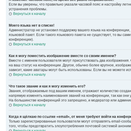
Если вы уверены, что правильно указали часовой пояс и настройку лет
устранения проблемы.
Вернуться к началу
Моего языка нет в списке!
Администратор не установил поддержку вашего языка на конференции, 
языковой пакет. Если такого языкового пакета не существует, то вы с
конференции).
Вернуться к началу
Как я могу поместить изображение вместе со своим именем?
Вместе с именем пользователя могут присутствовать два изображения. О
на ваш статус на конференции. Другое, обычно более крупное, изображе
зависит, какие аватары могут быть использованы. Если вы не можете 
Вернуться к началу
Что такое звание и как я могу изменить его?
Звания, отображаемые под вашим именем, отражают количество созда
напрямую изменять наименования званий на конференции, так как они 
На большинстве конференций это запрещено, и модератор или админис
Вернуться к началу
Когда я щёлкаю по ссылке «email», от меня требуют войти на конфе
Только зарегистрированные пользователи могут отправлять email-сооб
того, чтобы предотвратить злоупотребления почтовой системой анони
Вернуться к началу