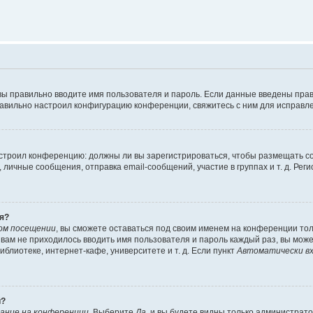
вы правильно вводите имя пользователя и пароль. Если данные введены прав
равильно настроил конфигурацию конференции, свяжитесь с ним для исправле
 настроил конференцию: должны ли вы зарегистрироваться, чтобы размещать 
чные сообщения, отправка email-сообщений, участие в группах и т. д. Регис
я?
ом посещении
, вы сможете оставаться под своим именем на конференции тол
ы вам не приходилось вводить имя пользователя и пароль каждый раз, вы мож
блиотеке, интернет-кафе, университете и т. д. Если пункт
Автоматически вх
й?
ание на конференции
. Выберите
Да
, и вы будете видны только администрат