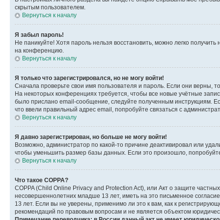
скрытым пользователем.
Вернуться к началу
Я забыл пароль!
Не паникуйте! Хотя пароль нельзя восстановить, можно легко получить
на конференцию.
Вернуться к началу
Я только что зарегистрировался, но не могу войти!
Сначала проверьте свои имя пользователя и пароль. Если они верны, т
На некоторых конференциях требуется, чтобы все новые учётные запис
было прислано email-сообщение, следуйте полученным инструкциям. Есл
что ввели правильный адрес email, попробуйте связаться с администра
Вернуться к началу
Я давно зарегистрирован, но больше не могу войти!
Возможно, администратор по какой-то причине деактивировал или удал
чтобы уменьшить размер базы данных. Если это произошло, попробуйте 
Вернуться к началу
Что такое COPPA?
COPPA (Child Online Privacy and Protection Act), или Акт о защите час
несовершеннолетних младше 13 лет, иметь на это письменное согласи
13 лет. Если вы не уверены, применимо ли это к вам, как к регистриру
рекомендаций по правовым вопросам и не является объектом юридичес
Примечание переводчика: в России данный акт не имеет юридическо