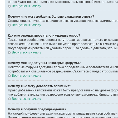
опрос будет постоянным) и возможность пользователей изменять вариан
Вернуться к началу
Почему я не могу добавить больше вариантов ответа?
Ограничение количества вариантов ответа устанавливается администр
Вернуться к началу
Как мне отредактировать или удалить опрос?
Так же, как и сообщения, опросы могут редактироваться только их соз
связан именно с ним. Если никто не успел проголосовать, то вы можете
могут отредактировать или удалить опрос. Это сделано для того, чтобы
Вернуться к началу
Почему мне недоступны некоторые форумы?
Некоторые форумы доступны только определённым пользователям или г
потребоваться специальное разрешение. Свяжитесь с модератором ил
Вернуться к началу
Почему я не могу добавлять вложения?
Право добавления вложений может быть предоставлено на уровне фору
что добавлять вложения разрешено только членам определённых групп.
Вернуться к началу
Почему я получил предупреждение?
На каждой конференции администраторы устанавливают свой собственн
Group не имеет никакого отношения к предупреждениям, вынесенным на