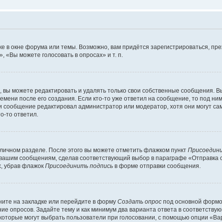
е в окне форума или темы. Возможно, вам придётся зарегистрироваться, пр
 «Вы можете голосовать в опросах» и т. п.
вы можете редактировать и удалять только свои собственные сообщения. В
емени после его создания. Если кто-то уже ответил на сообщение, то под ни
сли сообщение редактировал администратор или модератор, хотя они могут са
о-то ответил.
 личном разделе. После этого вы можете отметить флажком пункт
Присоедини
 вашим сообщениям, сделав соответствующий выбор в параграфе «Отправка 
х, убрав флажок
Присоединить подпись
в форме отправки сообщения.
ите на закладке или перейдите в форму
Создать опрос
под основной формой
ние опросов. Задайте тему и как минимум два варианта ответа в соответству
 которые могут выбрать пользователи при голосовании, с помощью опции «Вар