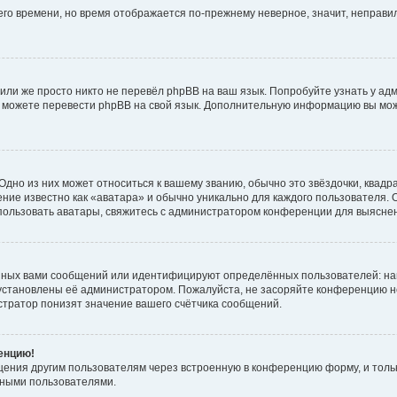
него времени, но время отображается по-прежнему неверное, значит, неправ
или же просто никто не перевёл phpBB на ваш язык. Попробуйте узнать у ад
ами можете перевести phpBB на свой язык. Дополнительную информацию вы мо
дно из них может относиться к вашему званию, обычно это звёздочки, квадр
ние известно как «аватара» и обычно уникально для каждого пользователя. О
использовать аватары, свяжитесь с администратором конференции для выясне
нных вами сообщений или идентифицируют определённых пользователей: на
установлены её администратором. Пожалуйста, не засоряйте конференцию н
тратор понизят значение вашего счётчика сообщений.
ренцию!
щения другим пользователям через встроенную в конференцию форму, и толь
мными пользователями.