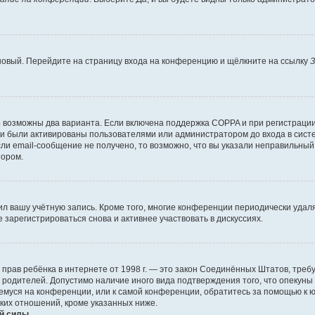
 новый. Перейдите на страницу входа на конференцию и щёлкните на ссылку
З
о возможны два варианта. Если включена поддержка COPPA и при регистрации 
и были активированы пользователями или администратором до входа в систе
и email-сообщение не получено, то возможно, что вы указали неправильный 
тором.
ил вашу учётную запись. Кроме того, многие конференции периодически уда
зарегистрироваться снова и активнее участвовать в дискуссиях.
тных прав ребёнка в интернете от 1998 г. — это закон Соединённых Штатов, т
е родителей. Допустимо наличие иного вида подтверждения того, что опек
ющемуся на конференции, или к самой конференции, обратитесь за помощью к 
ких отношений, кроме указанных ниже.
й силы.