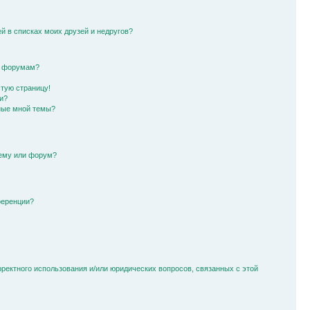
й в списках моих друзей и недругов?
и форумам?
стую страницу!
и?
ные мной темы?
тему или форум?
ференции?
рректного использования и/или юридических вопросов, связанных с этой