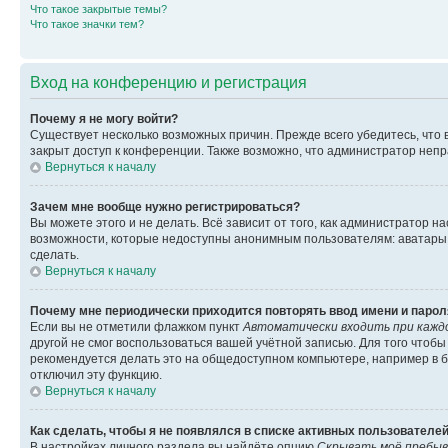
Что такое закрытые темы?
Что такое значки тем?
Вход на конференцию и регистрация
Почему я не могу войти?
Существует несколько возможных причин. Прежде всего убедитесь, что 
закрыт доступ к конференции. Также возможно, что администратор неп
Вернуться к началу
Зачем мне вообще нужно регистрироваться?
Вы можете этого и не делать. Всё зависит от того, как администратор
возможности, которые недоступны анонимным пользователям: аватары, ли
сделать.
Вернуться к началу
Почему мне периодически приходится повторять ввод имени и парол
Если вы не отметили флажком пункт
Автоматически входить при кажд
другой не смог воспользоваться вашей учётной записью. Для того чтоб
рекомендуется делать это на общедоступном компьютере, например в би
отключил эту функцию.
Вернуться к началу
Как сделать, чтобы я не появлялся в списке активных пользователе
В настройках личного раздела вы найдёте опцию
Скрывать моё пребыв