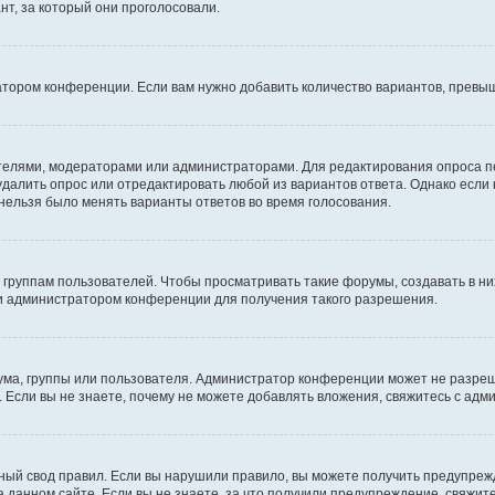
т, за который они проголосовали.
атором конференции. Если вам нужно добавить количество вариантов, превы
дателями, модераторами или администраторами. Для редактирования опроса п
 удалить опрос или отредактировать любой из вариантов ответа. Однако если
 нельзя было менять варианты ответов во время голосования.
руппам пользователей. Чтобы просматривать такие форумы, создавать в них
и администратором конференции для получения такого разрешения.
ма, группы или пользователя. Администратор конференции может не разре
 Если вы не знаете, почему не можете добавлять вложения, свяжитесь с ад
ый свод правил. Если вы нарушили правило, вы можете получить предупреж
 данном сайте. Если вы не знаете, за что получили предупреждение, свяжи