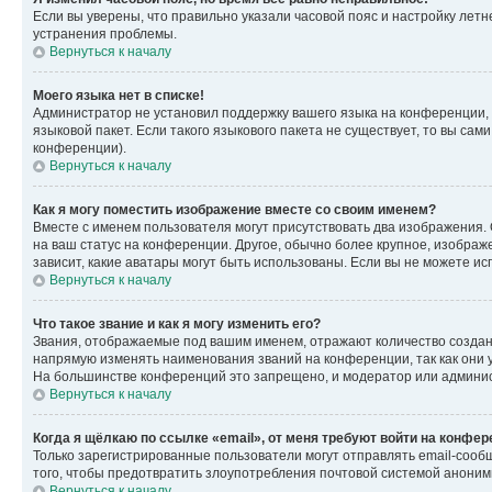
Если вы уверены, что правильно указали часовой пояс и настройку лет
устранения проблемы.
Вернуться к началу
Моего языка нет в списке!
Администратор не установил поддержку вашего языка на конференции, 
языковой пакет. Если такого языкового пакета не существует, то вы с
конференции).
Вернуться к началу
Как я могу поместить изображение вместе со своим именем?
Вместе с именем пользователя могут присутствовать два изображения. О
на ваш статус на конференции. Другое, обычно более крупное, изображе
зависит, какие аватары могут быть использованы. Если вы не можете 
Вернуться к началу
Что такое звание и как я могу изменить его?
Звания, отображаемые под вашим именем, отражают количество созда
напрямую изменять наименования званий на конференции, так как они 
На большинстве конференций это запрещено, и модератор или админис
Вернуться к началу
Когда я щёлкаю по ссылке «email», от меня требуют войти на конфе
Только зарегистрированные пользователи могут отправлять email-сооб
того, чтобы предотвратить злоупотребления почтовой системой анони
Вернуться к началу