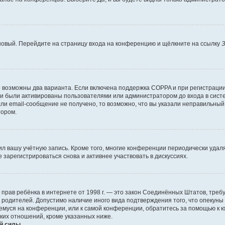
 новый. Перейдите на страницу входа на конференцию и щёлкните на ссылку
З
о возможны два варианта. Если включена поддержка COPPA и при регистрации 
и были активированы пользователями или администратором до входа в систе
и email-сообщение не получено, то возможно, что вы указали неправильный 
тором.
ил вашу учётную запись. Кроме того, многие конференции периодически уда
зарегистрироваться снова и активнее участвовать в дискуссиях.
тных прав ребёнка в интернете от 1998 г. — это закон Соединённых Штатов, т
е родителей. Допустимо наличие иного вида подтверждения того, что опек
ющемуся на конференции, или к самой конференции, обратитесь за помощью к 
ких отношений, кроме указанных ниже.
й силы.