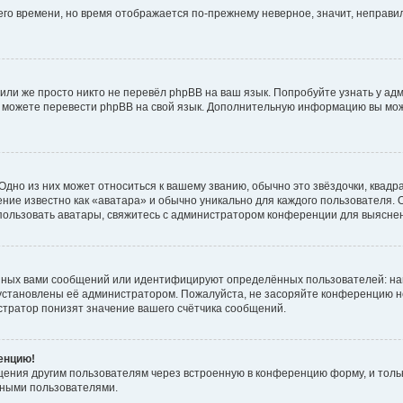
него времени, но время отображается по-прежнему неверное, значит, неправ
или же просто никто не перевёл phpBB на ваш язык. Попробуйте узнать у ад
ами можете перевести phpBB на свой язык. Дополнительную информацию вы мо
дно из них может относиться к вашему званию, обычно это звёздочки, квадр
ние известно как «аватара» и обычно уникально для каждого пользователя. О
использовать аватары, свяжитесь с администратором конференции для выясне
нных вами сообщений или идентифицируют определённых пользователей: на
установлены её администратором. Пожалуйста, не засоряйте конференцию н
тратор понизят значение вашего счётчика сообщений.
ренцию!
щения другим пользователям через встроенную в конференцию форму, и толь
мными пользователями.