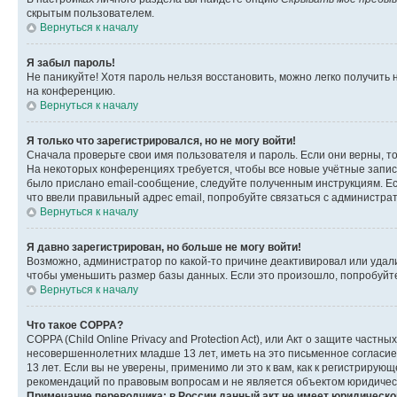
скрытым пользователем.
Вернуться к началу
Я забыл пароль!
Не паникуйте! Хотя пароль нельзя восстановить, можно легко получить
на конференцию.
Вернуться к началу
Я только что зарегистрировался, но не могу войти!
Сначала проверьте свои имя пользователя и пароль. Если они верны, т
На некоторых конференциях требуется, чтобы все новые учётные запис
было прислано email-сообщение, следуйте полученным инструкциям. Есл
что ввели правильный адрес email, попробуйте связаться с администра
Вернуться к началу
Я давно зарегистрирован, но больше не могу войти!
Возможно, администратор по какой-то причине деактивировал или удал
чтобы уменьшить размер базы данных. Если это произошло, попробуйте 
Вернуться к началу
Что такое COPPA?
COPPA (Child Online Privacy and Protection Act), или Акт о защите час
несовершеннолетних младше 13 лет, иметь на это письменное согласи
13 лет. Если вы не уверены, применимо ли это к вам, как к регистриру
рекомендаций по правовым вопросам и не является объектом юридичес
Примечание переводчика: в России данный акт не имеет юридическо