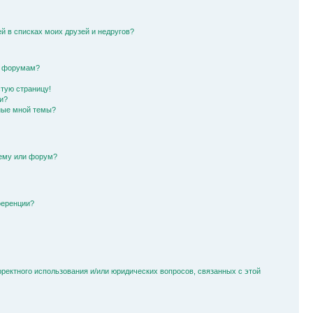
й в списках моих друзей и недругов?
и форумам?
стую страницу!
и?
ные мной темы?
тему или форум?
ференции?
рректного использования и/или юридических вопросов, связанных с этой