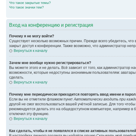
Что такое закрытые темы?
Что такое значки тем?
Вход на конференцию и регистрация
Почему я не могу войти?
Существует несколько возможных причин. Прежде всего убедитесь, что 
закрыт доступ к конференции. Также возможно, что администратор неп
Вернуться к началу
Зачем мне вообще нужно регистрироваться?
Вы можете этого и не делать. Всё зависит от того, как администратор
возможности, которые недоступны анонимным пользователям: аватары, ли
сделать.
Вернуться к началу
Почему мне периодически приходится повторять ввод имени и парол
Если вы не отметили флажком пункт
Автоматически входить при кажд
другой не смог воспользоваться вашей учётной записью. Для того чтоб
рекомендуется делать это на общедоступном компьютере, например в би
отключил эту функцию.
Вернуться к началу
Как сделать, чтобы я не появлялся в списке активных пользователе
В настройках личного раздела вы найдёте опцию
Скрывать моё пребыв