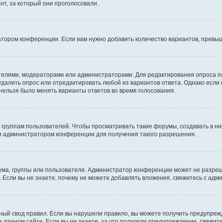
т, за который они проголосовали.
атором конференции. Если вам нужно добавить количество вариантов, превы
дателями, модераторами или администраторами. Для редактирования опроса п
 удалить опрос или отредактировать любой из вариантов ответа. Однако если
 нельзя было менять варианты ответов во время голосования.
руппам пользователей. Чтобы просматривать такие форумы, создавать в них
и администратором конференции для получения такого разрешения.
ма, группы или пользователя. Администратор конференции может не разре
 Если вы не знаете, почему не можете добавлять вложения, свяжитесь с ад
ый свод правил. Если вы нарушили правило, вы можете получить предупреж
 данном сайте. Если вы не знаете, за что получили предупреждение, свяжи