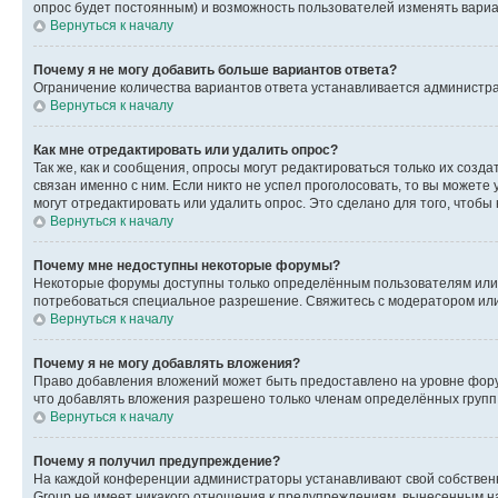
опрос будет постоянным) и возможность пользователей изменять вариан
Вернуться к началу
Почему я не могу добавить больше вариантов ответа?
Ограничение количества вариантов ответа устанавливается администр
Вернуться к началу
Как мне отредактировать или удалить опрос?
Так же, как и сообщения, опросы могут редактироваться только их соз
связан именно с ним. Если никто не успел проголосовать, то вы можете
могут отредактировать или удалить опрос. Это сделано для того, чтобы
Вернуться к началу
Почему мне недоступны некоторые форумы?
Некоторые форумы доступны только определённым пользователям или г
потребоваться специальное разрешение. Свяжитесь с модератором ил
Вернуться к началу
Почему я не могу добавлять вложения?
Право добавления вложений может быть предоставлено на уровне фору
что добавлять вложения разрешено только членам определённых групп.
Вернуться к началу
Почему я получил предупреждение?
На каждой конференции администраторы устанавливают свой собственн
Group не имеет никакого отношения к предупреждениям, вынесенным на