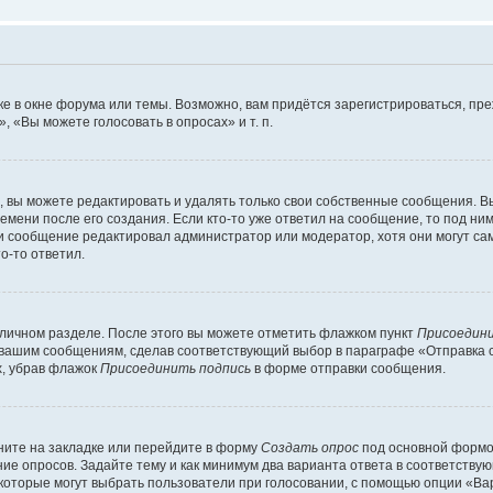
е в окне форума или темы. Возможно, вам придётся зарегистрироваться, пр
 «Вы можете голосовать в опросах» и т. п.
вы можете редактировать и удалять только свои собственные сообщения. В
емени после его создания. Если кто-то уже ответил на сообщение, то под ни
сли сообщение редактировал администратор или модератор, хотя они могут са
о-то ответил.
 личном разделе. После этого вы можете отметить флажком пункт
Присоедини
 вашим сообщениям, сделав соответствующий выбор в параграфе «Отправка 
х, убрав флажок
Присоединить подпись
в форме отправки сообщения.
ите на закладке или перейдите в форму
Создать опрос
под основной формой
ние опросов. Задайте тему и как минимум два варианта ответа в соответству
 которые могут выбрать пользователи при голосовании, с помощью опции «Вар