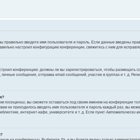
вы правильно вводите имя пользователя и пароль. Если данные введены прав
равильно настроил конфигурацию конференции, свяжитесь с ним для исправле
 настроил конференцию: должны ли вы зарегистрироваться, чтобы размещать 
чные сообщения, отправка email-сообщений, участие в группах и т. д. Регис
я?
ом посещении
, вы сможете оставаться под своим именем на конференции тол
ы вам не приходилось вводить имя пользователя и пароль каждый раз, вы мож
блиотеке, интернет-кафе, университете и т. д. Если пункт
Автоматически вх
й?
ание на конференции
. Выберите
Да
, и вы будете видны только администрат