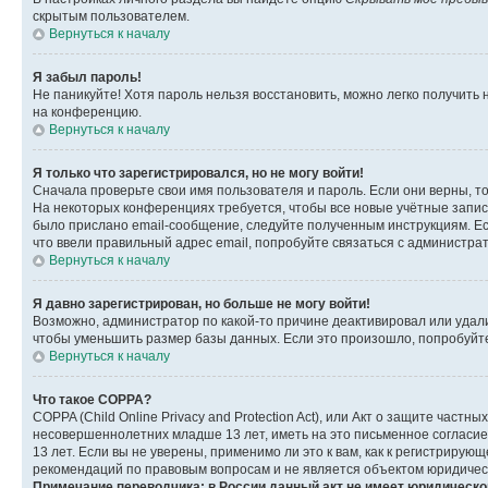
скрытым пользователем.
Вернуться к началу
Я забыл пароль!
Не паникуйте! Хотя пароль нельзя восстановить, можно легко получить
на конференцию.
Вернуться к началу
Я только что зарегистрировался, но не могу войти!
Сначала проверьте свои имя пользователя и пароль. Если они верны, т
На некоторых конференциях требуется, чтобы все новые учётные запис
было прислано email-сообщение, следуйте полученным инструкциям. Есл
что ввели правильный адрес email, попробуйте связаться с администра
Вернуться к началу
Я давно зарегистрирован, но больше не могу войти!
Возможно, администратор по какой-то причине деактивировал или удал
чтобы уменьшить размер базы данных. Если это произошло, попробуйте 
Вернуться к началу
Что такое COPPA?
COPPA (Child Online Privacy and Protection Act), или Акт о защите час
несовершеннолетних младше 13 лет, иметь на это письменное согласи
13 лет. Если вы не уверены, применимо ли это к вам, как к регистриру
рекомендаций по правовым вопросам и не является объектом юридичес
Примечание переводчика: в России данный акт не имеет юридическо