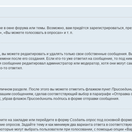
е в окне форума или темы. Возможно, вам придётся зарегистрироваться, пр
 «Вы можете голосовать в опросах» и т. п.
вы можете редактировать и удалять только свои собственные сообщения. В
емени после его создания. Если кто-то уже ответил на сообщение, то под ни
сли сообщение редактировал администратор или модератор, хотя они могут са
о-то ответил.
 личном разделе. После этого вы можете отметить флажком пункт
Присоедини
 вашим сообщениям, сделав соответствующий выбор в параграфе «Отправка 
х, убрав флажок
Присоединить подпись
в форме отправки сообщения.
ите на закладке или перейдите в форму
Создать опрос
под основной формой
ние опросов. Задайте тему и как минимум два варианта ответа в соответству
 которые могут выбрать пользователи при голосовании, с помощью опции «Вар