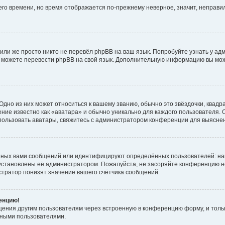
него времени, но время отображается по-прежнему неверное, значит, неправ
или же просто никто не перевёл phpBB на ваш язык. Попробуйте узнать у ад
ами можете перевести phpBB на свой язык. Дополнительную информацию вы мо
дно из них может относиться к вашему званию, обычно это звёздочки, квадр
ние известно как «аватара» и обычно уникально для каждого пользователя. О
использовать аватары, свяжитесь с администратором конференции для выясне
нных вами сообщений или идентифицируют определённых пользователей: на
установлены её администратором. Пожалуйста, не засоряйте конференцию н
тратор понизят значение вашего счётчика сообщений.
ренцию!
щения другим пользователям через встроенную в конференцию форму, и толь
мными пользователями.