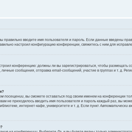
вы правильно вводите имя пользователя и пароль. Если данные введены прав
равильно настроил конфигурацию конференции, свяжитесь с ним для исправле
 настроил конференцию: должны ли вы зарегистрироваться, чтобы размещать 
чные сообщения, отправка email-сообщений, участие в группах и т. д. Регис
я?
ом посещении
, вы сможете оставаться под своим именем на конференции тол
ы вам не приходилось вводить имя пользователя и пароль каждый раз, вы мож
блиотеке, интернет-кафе, университете и т. д. Если пункт
Автоматически вх
й?
ание на конференции
. Выберите
Да
, и вы будете видны только администрат