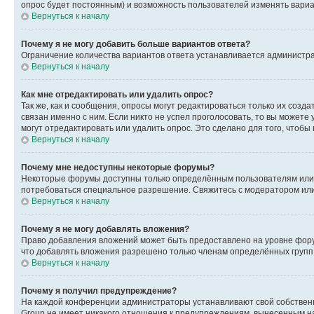
опрос будет постоянным) и возможность пользователей изменять вариан
Вернуться к началу
Почему я не могу добавить больше вариантов ответа?
Ограничение количества вариантов ответа устанавливается администр
Вернуться к началу
Как мне отредактировать или удалить опрос?
Так же, как и сообщения, опросы могут редактироваться только их соз
связан именно с ним. Если никто не успел проголосовать, то вы можете
могут отредактировать или удалить опрос. Это сделано для того, чтобы
Вернуться к началу
Почему мне недоступны некоторые форумы?
Некоторые форумы доступны только определённым пользователям или г
потребоваться специальное разрешение. Свяжитесь с модератором ил
Вернуться к началу
Почему я не могу добавлять вложения?
Право добавления вложений может быть предоставлено на уровне фору
что добавлять вложения разрешено только членам определённых групп.
Вернуться к началу
Почему я получил предупреждение?
На каждой конференции администраторы устанавливают свой собственн
Group не имеет никакого отношения к предупреждениям, вынесенным на