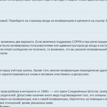
 новый. Перейдите на страницу входа на конференцию и щёлкните на ссылку
З
о возможны два варианта. Если включена поддержка COPPA и при регистрации 
и были активированы пользователями или администратором до входа в систе
и email-сообщение не получено, то возможно, что вы указали неправильный 
тором.
ил вашу учётную запись. Кроме того, многие конференции периодически уда
зарегистрироваться снова и активнее участвовать в дискуссиях.
тных прав ребёнка в интернете от 1998 г. — это закон Соединённых Штатов, т
е родителей. Допустимо наличие иного вида подтверждения того, что опек
ющемуся на конференции, или к самой конференции, обратитесь за помощью к 
ких отношений, кроме указанных ниже.
й силы.