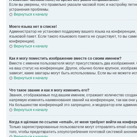
Если вы уверены, что правильно указали часовой пояс и настройку лет
устранения проблемы.
Вернуться к началу
Моего языка нет в списке!
Администратор не установил поддержку вашего языка на конференции, 
языковой пакет. Если такого языкового пакета не существует, то вы с
конференции).
Вернуться к началу
Как я могу поместить изображение вместе со своим именем?
Вместе с именем пользователя могут присутствовать два изображения. О
на ваш статус на конференции. Другое, обычно более крупное, изображе
зависит, какие аватары могут быть использованы. Если вы не можете 
Вернуться к началу
Что такое звание и как я могу изменить его?
Звания, отображаемые под вашим именем, отражают количество созда
напрямую изменять наименования званий на конференции, так как они 
На большинстве конференций это запрещено, и модератор или админис
Вернуться к началу
Когда я щёлкаю по ссылке «email», от меня требуют войти на конфе
Только зарегистрированные пользователи могут отправлять email-сооб
того, чтобы предотвратить злоупотребления почтовой системой анони
Вернуться к началу