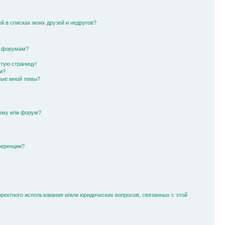
й в списках моих друзей и недругов?
и форумам?
стую страницу!
и?
ные мной темы?
тему или форум?
ференции?
рректного использования и/или юридических вопросов, связанных с этой