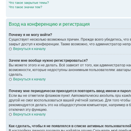
Что такое закрытые темы?
Что такое значки тем?
Вход на конференцию и регистрация
Почему я не могу войти?
Существует несколько возможных причин. Прежде всего убедитесь, что 
закрыт доступ к конференции. Также возможно, что администратор неп
Вернуться к началу
Зачем мне вообще нужно регистрироваться?
Вы можете этого и не делать. Всё зависит от того, как администратор
возможности, которые недоступны анонимным пользователям: аватары, ли
сделать.
Вернуться к началу
Почему мне периодически приходится повторять ввод имени и парол
Если вы не отметили флажком пункт
Автоматически входить при кажд
другой не смог воспользоваться вашей учётной записью. Для того чтоб
рекомендуется делать это на общедоступном компьютере, например в би
отключил эту функцию.
Вернуться к началу
Как сделать, чтобы я не появлялся в списке активных пользователе
В настройках личного раздела вы найдёте опцию
Скрывать моё пребыв