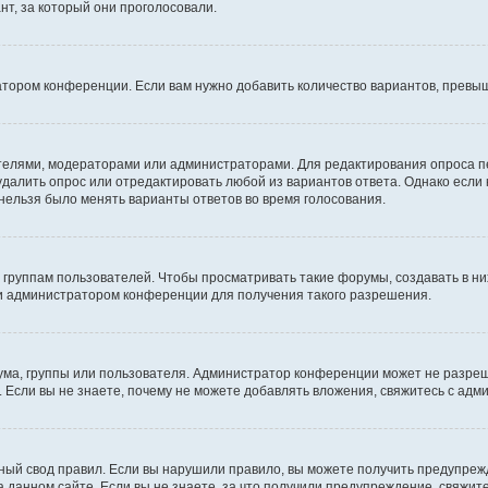
т, за который они проголосовали.
атором конференции. Если вам нужно добавить количество вариантов, превы
дателями, модераторами или администраторами. Для редактирования опроса п
 удалить опрос или отредактировать любой из вариантов ответа. Однако если
 нельзя было менять варианты ответов во время голосования.
руппам пользователей. Чтобы просматривать такие форумы, создавать в них
и администратором конференции для получения такого разрешения.
ма, группы или пользователя. Администратор конференции может не разре
 Если вы не знаете, почему не можете добавлять вложения, свяжитесь с ад
ый свод правил. Если вы нарушили правило, вы можете получить предупреж
 данном сайте. Если вы не знаете, за что получили предупреждение, свяжи