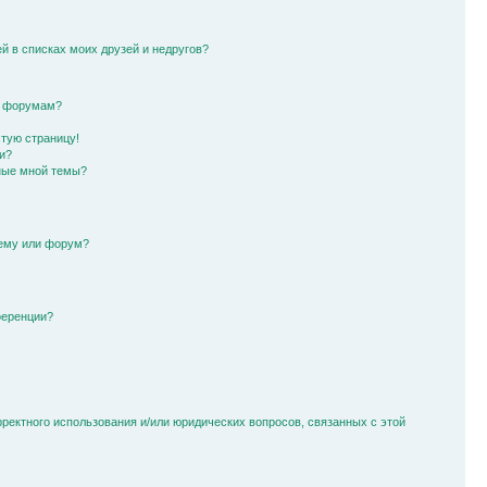
й в списках моих друзей и недругов?
и форумам?
стую страницу!
и?
ные мной темы?
тему или форум?
ференции?
рректного использования и/или юридических вопросов, связанных с этой