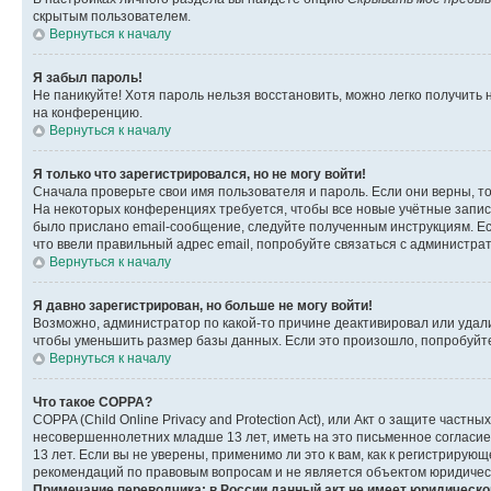
скрытым пользователем.
Вернуться к началу
Я забыл пароль!
Не паникуйте! Хотя пароль нельзя восстановить, можно легко получить
на конференцию.
Вернуться к началу
Я только что зарегистрировался, но не могу войти!
Сначала проверьте свои имя пользователя и пароль. Если они верны, т
На некоторых конференциях требуется, чтобы все новые учётные запис
было прислано email-сообщение, следуйте полученным инструкциям. Есл
что ввели правильный адрес email, попробуйте связаться с администра
Вернуться к началу
Я давно зарегистрирован, но больше не могу войти!
Возможно, администратор по какой-то причине деактивировал или удал
чтобы уменьшить размер базы данных. Если это произошло, попробуйте 
Вернуться к началу
Что такое COPPA?
COPPA (Child Online Privacy and Protection Act), или Акт о защите час
несовершеннолетних младше 13 лет, иметь на это письменное согласи
13 лет. Если вы не уверены, применимо ли это к вам, как к регистриру
рекомендаций по правовым вопросам и не является объектом юридичес
Примечание переводчика: в России данный акт не имеет юридическо