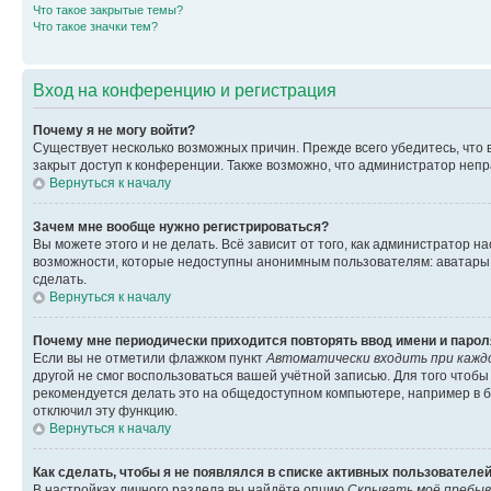
Что такое закрытые темы?
Что такое значки тем?
Вход на конференцию и регистрация
Почему я не могу войти?
Существует несколько возможных причин. Прежде всего убедитесь, что 
закрыт доступ к конференции. Также возможно, что администратор неп
Вернуться к началу
Зачем мне вообще нужно регистрироваться?
Вы можете этого и не делать. Всё зависит от того, как администратор
возможности, которые недоступны анонимным пользователям: аватары, ли
сделать.
Вернуться к началу
Почему мне периодически приходится повторять ввод имени и парол
Если вы не отметили флажком пункт
Автоматически входить при кажд
другой не смог воспользоваться вашей учётной записью. Для того чтоб
рекомендуется делать это на общедоступном компьютере, например в би
отключил эту функцию.
Вернуться к началу
Как сделать, чтобы я не появлялся в списке активных пользователе
В настройках личного раздела вы найдёте опцию
Скрывать моё пребыв