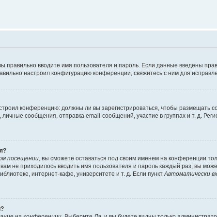
вы правильно вводите имя пользователя и пароль. Если данные введены прав
равильно настроил конфигурацию конференции, свяжитесь с ним для исправле
 настроил конференцию: должны ли вы зарегистрироваться, чтобы размещать 
чные сообщения, отправка email-сообщений, участие в группах и т. д. Регис
я?
ом посещении
, вы сможете оставаться под своим именем на конференции тол
ы вам не приходилось вводить имя пользователя и пароль каждый раз, вы мож
блиотеке, интернет-кафе, университете и т. д. Если пункт
Автоматически вх
й?
ание на конференции
. Выберите
Да
, и вы будете видны только администрат