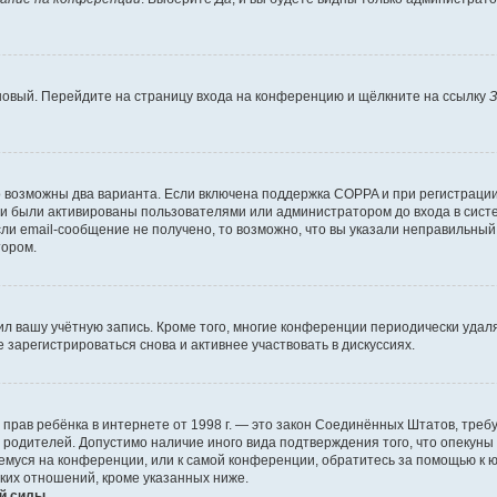
 новый. Перейдите на страницу входа на конференцию и щёлкните на ссылку
З
о возможны два варианта. Если включена поддержка COPPA и при регистрации 
и были активированы пользователями или администратором до входа в систе
и email-сообщение не получено, то возможно, что вы указали неправильный 
тором.
ил вашу учётную запись. Кроме того, многие конференции периодически уда
зарегистрироваться снова и активнее участвовать в дискуссиях.
тных прав ребёнка в интернете от 1998 г. — это закон Соединённых Штатов, т
е родителей. Допустимо наличие иного вида подтверждения того, что опек
ющемуся на конференции, или к самой конференции, обратитесь за помощью к 
ких отношений, кроме указанных ниже.
й силы.