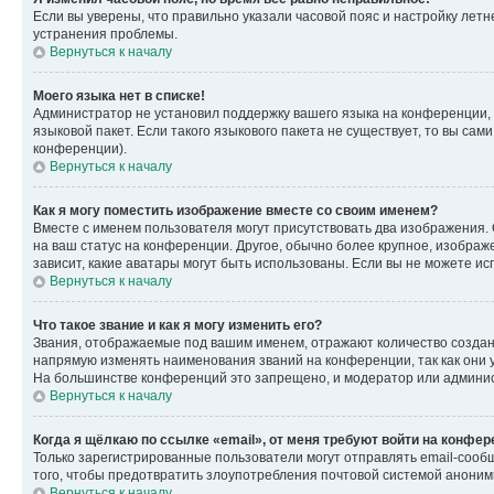
Если вы уверены, что правильно указали часовой пояс и настройку лет
устранения проблемы.
Вернуться к началу
Моего языка нет в списке!
Администратор не установил поддержку вашего языка на конференции, 
языковой пакет. Если такого языкового пакета не существует, то вы с
конференции).
Вернуться к началу
Как я могу поместить изображение вместе со своим именем?
Вместе с именем пользователя могут присутствовать два изображения. О
на ваш статус на конференции. Другое, обычно более крупное, изображе
зависит, какие аватары могут быть использованы. Если вы не можете 
Вернуться к началу
Что такое звание и как я могу изменить его?
Звания, отображаемые под вашим именем, отражают количество созда
напрямую изменять наименования званий на конференции, так как они 
На большинстве конференций это запрещено, и модератор или админис
Вернуться к началу
Когда я щёлкаю по ссылке «email», от меня требуют войти на конфе
Только зарегистрированные пользователи могут отправлять email-сооб
того, чтобы предотвратить злоупотребления почтовой системой анони
Вернуться к началу