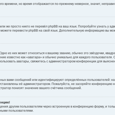
него времени, но время отображается по-прежнему неверное, значит, неправ
или же просто никто не перевёл phpBB на ваш язык. Попробуйте узнать у ад
ами можете перевести phpBB на свой язык. Дополнительную информацию вы мо
дно из них может относиться к вашему званию, обычно это звёздочки, квадр
ние известно как «аватара» и обычно уникально для каждого пользователя. О
использовать аватары, свяжитесь с администратором конференции для выясне
нных вами сообщений или идентифицируют определённых пользователей: на
установлены её администратором. Пожалуйста, не засоряйте конференцию н
тратор понизят значение вашего счётчика сообщений.
ренцию!
щения другим пользователям через встроенную в конференцию форму, и толь
мными пользователями.