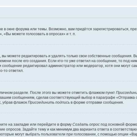
е в окне форума или темы. Возможно, вам придётся зарегистрироваться, пр
 «Вы можете голосовать в опросах» и т. п.
вы можете редактировать и удалять только свои собственные сообщения. В
емени после его создания. Если кто-то уже ответил на сообщение, то под ни
сли сообщение редактировал администратор или модератор, хотя они могут са
о-то ответил.
 личном разделе. После этого вы можете отметить флажком пункт
Присоедини
 вашим сообщениям, сделав соответствующий выбор в параграфе «Отправка 
х, убрав флажок
Присоединить подпись
в форме отправки сообщения.
ите на закладке или перейдите в форму
Создать опрос
под основной формой
ние опросов. Задайте тему и как минимум два варианта ответа в соответству
 которые могут выбрать пользователи при голосовании, с помощью опции «Вар