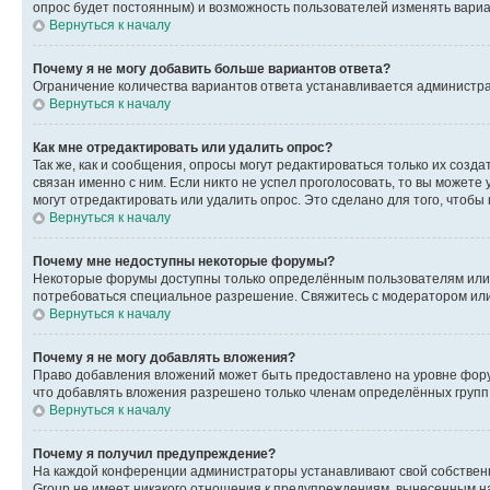
опрос будет постоянным) и возможность пользователей изменять вариан
Вернуться к началу
Почему я не могу добавить больше вариантов ответа?
Ограничение количества вариантов ответа устанавливается администр
Вернуться к началу
Как мне отредактировать или удалить опрос?
Так же, как и сообщения, опросы могут редактироваться только их соз
связан именно с ним. Если никто не успел проголосовать, то вы можете
могут отредактировать или удалить опрос. Это сделано для того, чтобы
Вернуться к началу
Почему мне недоступны некоторые форумы?
Некоторые форумы доступны только определённым пользователям или г
потребоваться специальное разрешение. Свяжитесь с модератором ил
Вернуться к началу
Почему я не могу добавлять вложения?
Право добавления вложений может быть предоставлено на уровне фору
что добавлять вложения разрешено только членам определённых групп.
Вернуться к началу
Почему я получил предупреждение?
На каждой конференции администраторы устанавливают свой собственн
Group не имеет никакого отношения к предупреждениям, вынесенным на