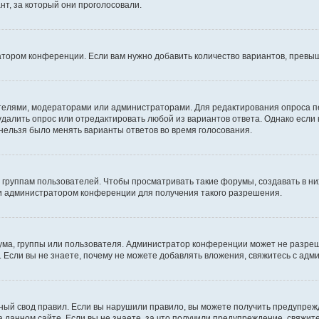
т, за который они проголосовали.
атором конференции. Если вам нужно добавить количество вариантов, превы
дателями, модераторами или администраторами. Для редактирования опроса п
 удалить опрос или отредактировать любой из вариантов ответа. Однако если
 нельзя было менять варианты ответов во время голосования.
руппам пользователей. Чтобы просматривать такие форумы, создавать в них
и администратором конференции для получения такого разрешения.
ма, группы или пользователя. Администратор конференции может не разре
 Если вы не знаете, почему не можете добавлять вложения, свяжитесь с ад
ый свод правил. Если вы нарушили правило, вы можете получить предупреж
 данном сайте. Если вы не знаете, за что получили предупреждение, свяжи