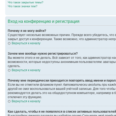
Что такое закрытые темы?
Что такое значки тем?
Вход на конференцию и регистрация
Почему я не могу войти?
Существует несколько возможных причин. Прежде всего убедитесь, что 
закрыт доступ к конференции. Также возможно, что администратор неп
Вернуться к началу
Зачем мне вообще нужно регистрироваться?
Вы можете этого и не делать. Всё зависит от того, как администратор
возможности, которые недоступны анонимным пользователям: аватары, ли
сделать.
Вернуться к началу
Почему мне периодически приходится повторять ввод имени и парол
Если вы не отметили флажком пункт
Автоматически входить при кажд
другой не смог воспользоваться вашей учётной записью. Для того чтоб
рекомендуется делать это на общедоступном компьютере, например в би
отключил эту функцию.
Вернуться к началу
Как сделать, чтобы я не появлялся в списке активных пользователе
В настройках личного раздела вы найдёте опцию
Скрывать моё пребыв