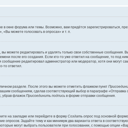
е в окне форума или темы. Возможно, вам придётся зарегистрироваться, пр
 «Вы можете голосовать в опросах» и т. п.
вы можете редактировать и удалять только свои собственные сообщения. В
емени после его создания. Если кто-то уже ответил на сообщение, то под ни
сли сообщение редактировал администратор или модератор, хотя они могут са
о-то ответил.
 личном разделе. После этого вы можете отметить флажком пункт
Присоедини
 вашим сообщениям, сделав соответствующий выбор в параграфе «Отправка 
х, убрав флажок
Присоединить подпись
в форме отправки сообщения.
ите на закладке или перейдите в форму
Создать опрос
под основной формой
ние опросов. Задайте тему и как минимум два варианта ответа в соответству
 которые могут выбрать пользователи при голосовании, с помощью опции «Вар