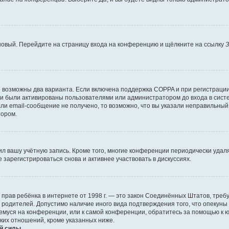
 новый. Перейдите на страницу входа на конференцию и щёлкните на ссылку
З
о возможны два варианта. Если включена поддержка COPPA и при регистрации 
и были активированы пользователями или администратором до входа в систе
и email-сообщение не получено, то возможно, что вы указали неправильный 
тором.
ил вашу учётную запись. Кроме того, многие конференции периодически уда
зарегистрироваться снова и активнее участвовать в дискуссиях.
тных прав ребёнка в интернете от 1998 г. — это закон Соединённых Штатов, т
е родителей. Допустимо наличие иного вида подтверждения того, что опек
ющемуся на конференции, или к самой конференции, обратитесь за помощью к 
ких отношений, кроме указанных ниже.
й силы.