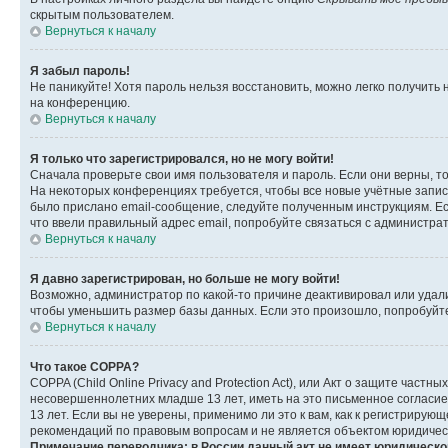
скрытым пользователем.
Вернуться к началу
Я забыл пароль!
Не паникуйте! Хотя пароль нельзя восстановить, можно легко получить
на конференцию.
Вернуться к началу
Я только что зарегистрировался, но не могу войти!
Сначала проверьте свои имя пользователя и пароль. Если они верны, т
На некоторых конференциях требуется, чтобы все новые учётные запис
было прислано email-сообщение, следуйте полученным инструкциям. Есл
что ввели правильный адрес email, попробуйте связаться с администра
Вернуться к началу
Я давно зарегистрирован, но больше не могу войти!
Возможно, администратор по какой-то причине деактивировал или удал
чтобы уменьшить размер базы данных. Если это произошло, попробуйте 
Вернуться к началу
Что такое COPPA?
COPPA (Child Online Privacy and Protection Act), или Акт о защите час
несовершеннолетних младше 13 лет, иметь на это письменное согласи
13 лет. Если вы не уверены, применимо ли это к вам, как к регистриру
рекомендаций по правовым вопросам и не является объектом юридичес
Примечание переводчика: в России данный акт не имеет юридическо