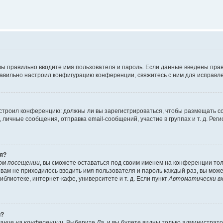
вы правильно вводите имя пользователя и пароль. Если данные введены прав
равильно настроил конфигурацию конференции, свяжитесь с ним для исправле
 настроил конференцию: должны ли вы зарегистрироваться, чтобы размещать 
чные сообщения, отправка email-сообщений, участие в группах и т. д. Регис
я?
ом посещении
, вы сможете оставаться под своим именем на конференции тол
ы вам не приходилось вводить имя пользователя и пароль каждый раз, вы мож
блиотеке, интернет-кафе, университете и т. д. Если пункт
Автоматически вх
й?
ание на конференции
. Выберите
Да
, и вы будете видны только администрат