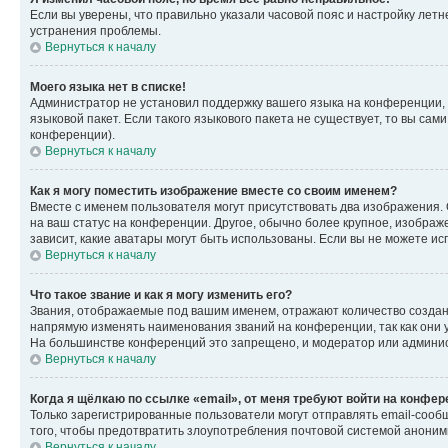
Если вы уверены, что правильно указали часовой пояс и настройку лет
устранения проблемы.
Вернуться к началу
Моего языка нет в списке!
Администратор не установил поддержку вашего языка на конференции, 
языковой пакет. Если такого языкового пакета не существует, то вы с
конференции).
Вернуться к началу
Как я могу поместить изображение вместе со своим именем?
Вместе с именем пользователя могут присутствовать два изображения. О
на ваш статус на конференции. Другое, обычно более крупное, изображе
зависит, какие аватары могут быть использованы. Если вы не можете 
Вернуться к началу
Что такое звание и как я могу изменить его?
Звания, отображаемые под вашим именем, отражают количество созда
напрямую изменять наименования званий на конференции, так как они 
На большинстве конференций это запрещено, и модератор или админис
Вернуться к началу
Когда я щёлкаю по ссылке «email», от меня требуют войти на конфе
Только зарегистрированные пользователи могут отправлять email-сооб
того, чтобы предотвратить злоупотребления почтовой системой анони
Вернуться к началу