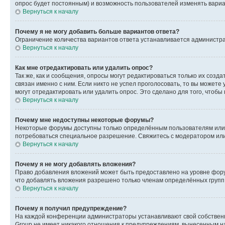
опрос будет постоянным) и возможность пользователей изменять вариан
Вернуться к началу
Почему я не могу добавить больше вариантов ответа?
Ограничение количества вариантов ответа устанавливается администр
Вернуться к началу
Как мне отредактировать или удалить опрос?
Так же, как и сообщения, опросы могут редактироваться только их соз
связан именно с ним. Если никто не успел проголосовать, то вы можете
могут отредактировать или удалить опрос. Это сделано для того, чтобы
Вернуться к началу
Почему мне недоступны некоторые форумы?
Некоторые форумы доступны только определённым пользователям или г
потребоваться специальное разрешение. Свяжитесь с модератором ил
Вернуться к началу
Почему я не могу добавлять вложения?
Право добавления вложений может быть предоставлено на уровне фору
что добавлять вложения разрешено только членам определённых групп.
Вернуться к началу
Почему я получил предупреждение?
На каждой конференции администраторы устанавливают свой собственн
Group не имеет никакого отношения к предупреждениям, вынесенным на