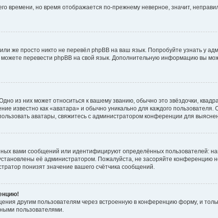
него времени, но время отображается по-прежнему неверное, значит, неправ
или же просто никто не перевёл phpBB на ваш язык. Попробуйте узнать у ад
ами можете перевести phpBB на свой язык. Дополнительную информацию вы мо
дно из них может относиться к вашему званию, обычно это звёздочки, квадр
ние известно как «аватара» и обычно уникально для каждого пользователя. О
использовать аватары, свяжитесь с администратором конференции для выясне
нных вами сообщений или идентифицируют определённых пользователей: на
установлены её администратором. Пожалуйста, не засоряйте конференцию н
тратор понизят значение вашего счётчика сообщений.
ренцию!
щения другим пользователям через встроенную в конференцию форму, и толь
мными пользователями.