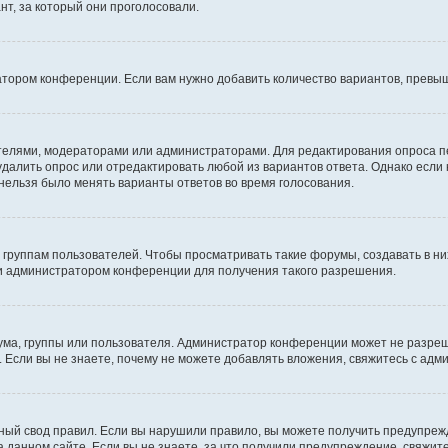
т, за который они проголосовали.
атором конференции. Если вам нужно добавить количество вариантов, превы
дателями, модераторами или администраторами. Для редактирования опроса п
 удалить опрос или отредактировать любой из вариантов ответа. Однако если
 нельзя было менять варианты ответов во время голосования.
руппам пользователей. Чтобы просматривать такие форумы, создавать в них
и администратором конференции для получения такого разрешения.
ма, группы или пользователя. Администратор конференции может не разре
 Если вы не знаете, почему не можете добавлять вложения, свяжитесь с ад
ый свод правил. Если вы нарушили правило, вы можете получить предупреж
 данном сайте. Если вы не знаете, за что получили предупреждение, свяжи