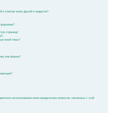
й в списках моих друзей и недругов?
и форумам?
стую страницу!
и?
ные мной темы?
тему или форум?
ференции?
рректного использования и/или юридических вопросов, связанных с этой