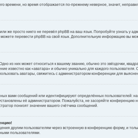
него времени, но время отображается по-прежнему неверное, значит, неправ
или же просто никто не перевёл phpBB на ваш язык. Попробуйте узнать у ад
ами можете перевести phpBB на свой язык. Дополнительную информацию вы мо
дно из них может относиться к вашему званию, обычно это звёздочки, квадр
ние известно как «аватара» и обычно уникально для каждого пользователя. О
использовать аватары, свяжитесь с администратором конференции для выясне
нных вами сообщений или идентифицируют определённых пользователей: на
установлены её администратором. Пожалуйста, не засоряйте конференцию н
тратор понизят значение вашего счётчика сообщений.
ренцию!
щения другим пользователям через встроенную в конференцию форму, и толь
мными пользователями.