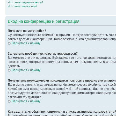
Что такое закрытые темы?
Что такое значки тем?
Вход на конференцию и регистрация
Почему я не могу войти?
Существует несколько возможных причин. Прежде всего убедитесь, что 
закрыт доступ к конференции. Также возможно, что администратор неп
Вернуться к началу
Зачем мне вообще нужно регистрироваться?
Вы можете этого и не делать. Всё зависит от того, как администратор
возможности, которые недоступны анонимным пользователям: аватары, ли
сделать.
Вернуться к началу
Почему мне периодически приходится повторять ввод имени и парол
Если вы не отметили флажком пункт
Автоматически входить при кажд
другой не смог воспользоваться вашей учётной записью. Для того чтоб
рекомендуется делать это на общедоступном компьютере, например в би
отключил эту функцию.
Вернуться к началу
Как сделать, чтобы я не появлялся в списке активных пользователе
В настройках личного раздела вы найдёте опцию
Скрывать моё пребыв