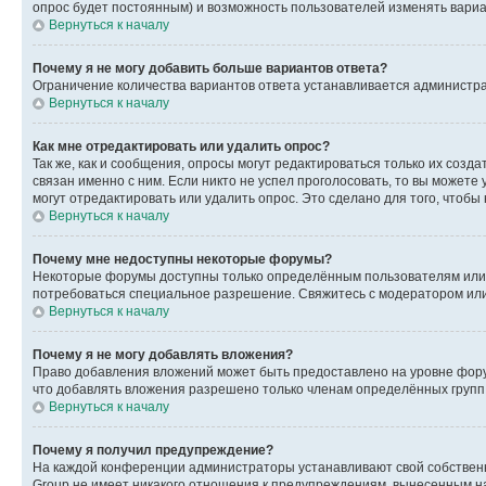
опрос будет постоянным) и возможность пользователей изменять вариан
Вернуться к началу
Почему я не могу добавить больше вариантов ответа?
Ограничение количества вариантов ответа устанавливается администр
Вернуться к началу
Как мне отредактировать или удалить опрос?
Так же, как и сообщения, опросы могут редактироваться только их соз
связан именно с ним. Если никто не успел проголосовать, то вы можете
могут отредактировать или удалить опрос. Это сделано для того, чтобы
Вернуться к началу
Почему мне недоступны некоторые форумы?
Некоторые форумы доступны только определённым пользователям или г
потребоваться специальное разрешение. Свяжитесь с модератором ил
Вернуться к началу
Почему я не могу добавлять вложения?
Право добавления вложений может быть предоставлено на уровне фору
что добавлять вложения разрешено только членам определённых групп.
Вернуться к началу
Почему я получил предупреждение?
На каждой конференции администраторы устанавливают свой собственн
Group не имеет никакого отношения к предупреждениям, вынесенным на