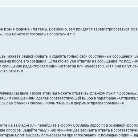
е в окне форума или темы. Возможно, вам придётся зарегистрироваться, пр
 «Вы можете голосовать в опросах» и т. п.
вы можете редактировать и удалять только свои собственные сообщения. В
емени после его создания. Если кто-то уже ответил на сообщение, то под ни
сли сообщение редактировал администратор или модератор, хотя они могут са
о-то ответил.
 личном разделе. После этого вы можете отметить флажком пункт
Присоедини
 вашим сообщениям, сделав соответствующий выбор в параграфе «Отправка 
х, убрав флажок
Присоединить подпись
в форме отправки сообщения.
ите на закладке или перейдите в форму
Создать опрос
под основной формой
ние опросов. Задайте тему и как минимум два варианта ответа в соответству
 которые могут выбрать пользователи при голосовании, с помощью опции «Вар