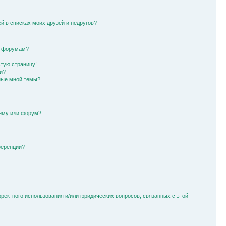
й в списках моих друзей и недругов?
и форумам?
стую страницу!
и?
ные мной темы?
тему или форум?
ференции?
рректного использования и/или юридических вопросов, связанных с этой