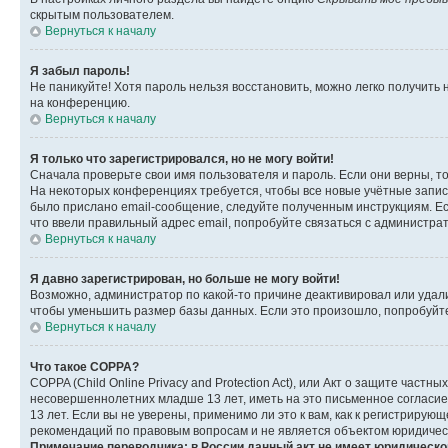
скрытым пользователем.
Вернуться к началу
Я забыл пароль!
Не паникуйте! Хотя пароль нельзя восстановить, можно легко получить
на конференцию.
Вернуться к началу
Я только что зарегистрировался, но не могу войти!
Сначала проверьте свои имя пользователя и пароль. Если они верны, т
На некоторых конференциях требуется, чтобы все новые учётные запис
было прислано email-сообщение, следуйте полученным инструкциям. Есл
что ввели правильный адрес email, попробуйте связаться с администра
Вернуться к началу
Я давно зарегистрирован, но больше не могу войти!
Возможно, администратор по какой-то причине деактивировал или удал
чтобы уменьшить размер базы данных. Если это произошло, попробуйте 
Вернуться к началу
Что такое COPPA?
COPPA (Child Online Privacy and Protection Act), или Акт о защите час
несовершеннолетних младше 13 лет, иметь на это письменное согласи
13 лет. Если вы не уверены, применимо ли это к вам, как к регистриру
рекомендаций по правовым вопросам и не является объектом юридичес
Примечание переводчика: в России данный акт не имеет юридическо