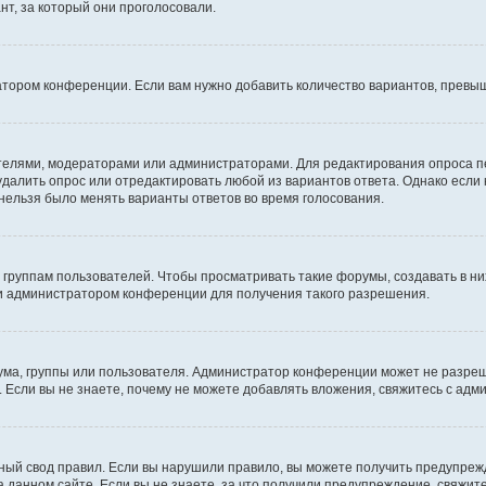
т, за который они проголосовали.
атором конференции. Если вам нужно добавить количество вариантов, превы
дателями, модераторами или администраторами. Для редактирования опроса п
 удалить опрос или отредактировать любой из вариантов ответа. Однако если
 нельзя было менять варианты ответов во время голосования.
руппам пользователей. Чтобы просматривать такие форумы, создавать в них
и администратором конференции для получения такого разрешения.
ма, группы или пользователя. Администратор конференции может не разре
 Если вы не знаете, почему не можете добавлять вложения, свяжитесь с ад
ый свод правил. Если вы нарушили правило, вы можете получить предупреж
 данном сайте. Если вы не знаете, за что получили предупреждение, свяжи