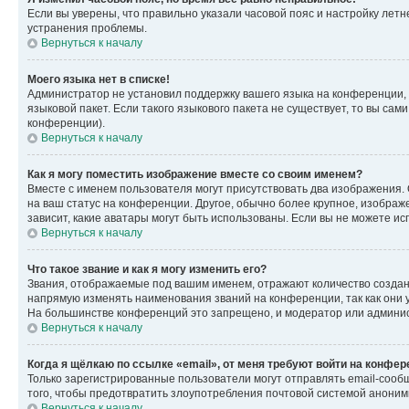
Если вы уверены, что правильно указали часовой пояс и настройку лет
устранения проблемы.
Вернуться к началу
Моего языка нет в списке!
Администратор не установил поддержку вашего языка на конференции, 
языковой пакет. Если такого языкового пакета не существует, то вы с
конференции).
Вернуться к началу
Как я могу поместить изображение вместе со своим именем?
Вместе с именем пользователя могут присутствовать два изображения. О
на ваш статус на конференции. Другое, обычно более крупное, изображе
зависит, какие аватары могут быть использованы. Если вы не можете 
Вернуться к началу
Что такое звание и как я могу изменить его?
Звания, отображаемые под вашим именем, отражают количество созда
напрямую изменять наименования званий на конференции, так как они 
На большинстве конференций это запрещено, и модератор или админис
Вернуться к началу
Когда я щёлкаю по ссылке «email», от меня требуют войти на конфе
Только зарегистрированные пользователи могут отправлять email-сооб
того, чтобы предотвратить злоупотребления почтовой системой анони
Вернуться к началу