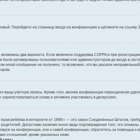
 новый. Перейдите на страницу входа на конференцию и щёлкните на ссылку
З
о возможны два варианта. Если включена поддержка COPPA и при регистрации 
и были активированы пользователями или администратором до входа в систе
и email-сообщение не получено, то возможно, что вы указали неправильный 
тором.
ил вашу учётную запись. Кроме того, многие конференции периодически уда
зарегистрироваться снова и активнее участвовать в дискуссиях.
тных прав ребёнка в интернете от 1998 г. — это закон Соединённых Штатов, т
е родителей. Допустимо наличие иного вида подтверждения того, что опек
ющемуся на конференции, или к самой конференции, обратитесь за помощью к 
ких отношений, кроме указанных ниже.
й силы.