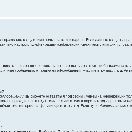
вы правильно вводите имя пользователя и пароль. Если данные введены прав
равильно настроил конфигурацию конференции, свяжитесь с ним для исправле
 настроил конференцию: должны ли вы зарегистрироваться, чтобы размещать 
чные сообщения, отправка email-сообщений, участие в группах и т. д. Регис
я?
ом посещении
, вы сможете оставаться под своим именем на конференции тол
ы вам не приходилось вводить имя пользователя и пароль каждый раз, вы мож
блиотеке, интернет-кафе, университете и т. д. Если пункт
Автоматически вх
й?
ание на конференции
. Выберите
Да
, и вы будете видны только администрат