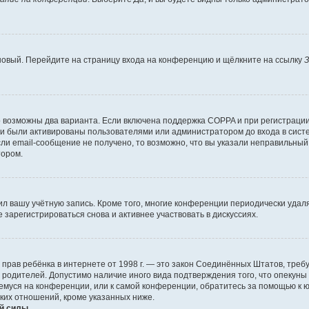
 новый. Перейдите на страницу входа на конференцию и щёлкните на ссылку
З
о возможны два варианта. Если включена поддержка COPPA и при регистрации 
и были активированы пользователями или администратором до входа в систе
и email-сообщение не получено, то возможно, что вы указали неправильный 
тором.
ил вашу учётную запись. Кроме того, многие конференции периодически уда
зарегистрироваться снова и активнее участвовать в дискуссиях.
тных прав ребёнка в интернете от 1998 г. — это закон Соединённых Штатов, т
е родителей. Допустимо наличие иного вида подтверждения того, что опек
ющемуся на конференции, или к самой конференции, обратитесь за помощью к 
ких отношений, кроме указанных ниже.
й силы.