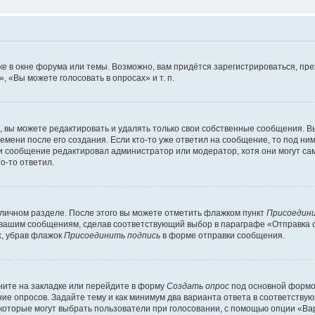
е в окне форума или темы. Возможно, вам придётся зарегистрироваться, пр
 «Вы можете голосовать в опросах» и т. п.
вы можете редактировать и удалять только свои собственные сообщения. В
емени после его создания. Если кто-то уже ответил на сообщение, то под ни
сли сообщение редактировал администратор или модератор, хотя они могут са
о-то ответил.
 личном разделе. После этого вы можете отметить флажком пункт
Присоедини
 вашим сообщениям, сделав соответствующий выбор в параграфе «Отправка 
х, убрав флажок
Присоединить подпись
в форме отправки сообщения.
ите на закладке или перейдите в форму
Создать опрос
под основной формой
ние опросов. Задайте тему и как минимум два варианта ответа в соответству
 которые могут выбрать пользователи при голосовании, с помощью опции «Вар