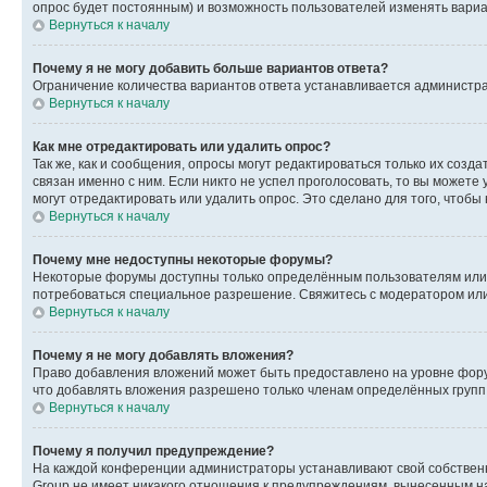
опрос будет постоянным) и возможность пользователей изменять вариан
Вернуться к началу
Почему я не могу добавить больше вариантов ответа?
Ограничение количества вариантов ответа устанавливается администр
Вернуться к началу
Как мне отредактировать или удалить опрос?
Так же, как и сообщения, опросы могут редактироваться только их соз
связан именно с ним. Если никто не успел проголосовать, то вы можете
могут отредактировать или удалить опрос. Это сделано для того, чтобы
Вернуться к началу
Почему мне недоступны некоторые форумы?
Некоторые форумы доступны только определённым пользователям или г
потребоваться специальное разрешение. Свяжитесь с модератором ил
Вернуться к началу
Почему я не могу добавлять вложения?
Право добавления вложений может быть предоставлено на уровне фору
что добавлять вложения разрешено только членам определённых групп.
Вернуться к началу
Почему я получил предупреждение?
На каждой конференции администраторы устанавливают свой собственн
Group не имеет никакого отношения к предупреждениям, вынесенным на