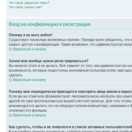
Что такое закрытые темы?
Что такое значки тем?
Вход на конференцию и регистрация
Почему я не могу войти?
Существует несколько возможных причин. Прежде всего убедитесь, что 
закрыт доступ к конференции. Также возможно, что администратор неп
Вернуться к началу
Зачем мне вообще нужно регистрироваться?
Вы можете этого и не делать. Всё зависит от того, как администратор
возможности, которые недоступны анонимным пользователям: аватары, ли
сделать.
Вернуться к началу
Почему мне периодически приходится повторять ввод имени и парол
Если вы не отметили флажком пункт
Автоматически входить при кажд
другой не смог воспользоваться вашей учётной записью. Для того чтоб
рекомендуется делать это на общедоступном компьютере, например в би
отключил эту функцию.
Вернуться к началу
Как сделать, чтобы я не появлялся в списке активных пользователе
В настройках личного раздела вы найдёте опцию
Скрывать моё пребыв