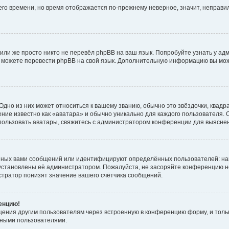
него времени, но время отображается по-прежнему неверное, значит, неправ
или же просто никто не перевёл phpBB на ваш язык. Попробуйте узнать у ад
ами можете перевести phpBB на свой язык. Дополнительную информацию вы мо
дно из них может относиться к вашему званию, обычно это звёздочки, квадр
ние известно как «аватара» и обычно уникально для каждого пользователя. О
использовать аватары, свяжитесь с администратором конференции для выясне
нных вами сообщений или идентифицируют определённых пользователей: на
установлены её администратором. Пожалуйста, не засоряйте конференцию н
тратор понизят значение вашего счётчика сообщений.
ренцию!
щения другим пользователям через встроенную в конференцию форму, и толь
мными пользователями.