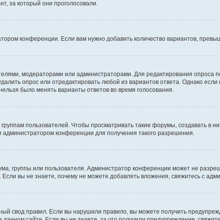
т, за который они проголосовали.
атором конференции. Если вам нужно добавить количество вариантов, превы
дателями, модераторами или администраторами. Для редактирования опроса п
 удалить опрос или отредактировать любой из вариантов ответа. Однако если
 нельзя было менять варианты ответов во время голосования.
руппам пользователей. Чтобы просматривать такие форумы, создавать в них
и администратором конференции для получения такого разрешения.
ма, группы или пользователя. Администратор конференции может не разре
 Если вы не знаете, почему не можете добавлять вложения, свяжитесь с ад
ый свод правил. Если вы нарушили правило, вы можете получить предупреж
 данном сайте. Если вы не знаете, за что получили предупреждение, свяжи