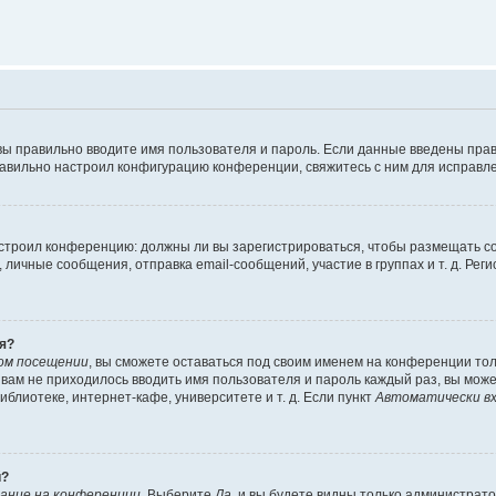
вы правильно вводите имя пользователя и пароль. Если данные введены прав
равильно настроил конфигурацию конференции, свяжитесь с ним для исправле
 настроил конференцию: должны ли вы зарегистрироваться, чтобы размещать 
чные сообщения, отправка email-сообщений, участие в группах и т. д. Регис
я?
ом посещении
, вы сможете оставаться под своим именем на конференции тол
ы вам не приходилось вводить имя пользователя и пароль каждый раз, вы мож
блиотеке, интернет-кафе, университете и т. д. Если пункт
Автоматически вх
й?
ание на конференции
. Выберите
Да
, и вы будете видны только администрат