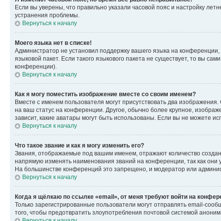
Если вы уверены, что правильно указали часовой пояс и настройку лет
устранения проблемы.
Вернуться к началу
Моего языка нет в списке!
Администратор не установил поддержку вашего языка на конференции, 
языковой пакет. Если такого языкового пакета не существует, то вы с
конференции).
Вернуться к началу
Как я могу поместить изображение вместе со своим именем?
Вместе с именем пользователя могут присутствовать два изображения. О
на ваш статус на конференции. Другое, обычно более крупное, изображе
зависит, какие аватары могут быть использованы. Если вы не можете 
Вернуться к началу
Что такое звание и как я могу изменить его?
Звания, отображаемые под вашим именем, отражают количество созда
напрямую изменять наименования званий на конференции, так как они 
На большинстве конференций это запрещено, и модератор или админис
Вернуться к началу
Когда я щёлкаю по ссылке «email», от меня требуют войти на конфе
Только зарегистрированные пользователи могут отправлять email-сооб
того, чтобы предотвратить злоупотребления почтовой системой анони
Вернуться к началу