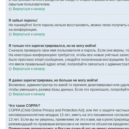
скрытым пользователем.
Вернуться к началу
Я забыл пароль!
Не паникуйте! Хотя пароль нельзя восстановить, можно легко получить
на конференцию.
Вернуться к началу
Я только что зарегистрировался, но не могу войти!
Сначала проверьте свои имя пользователя и пароль. Если они верны, т
На некоторых конференциях требуется, чтобы все новые учётные запис
было прислано email-сообщение, следуйте полученным инструкциям. Есл
что ввели правильный адрес email, попробуйте связаться с администра
Вернуться к началу
Я давно зарегистрирован, но больше не могу войти!
Возможно, администратор по какой-то причине деактивировал или удал
чтобы уменьшить размер базы данных. Если это произошло, попробуйте 
Вернуться к началу
Что такое COPPA?
COPPA (Child Online Privacy and Protection Act), или Акт о защите час
несовершеннолетних младше 13 лет, иметь на это письменное согласи
13 лет. Если вы не уверены, применимо ли это к вам, как к регистриру
рекомендаций по правовым вопросам и не является объектом юридичес
Примечание переводчика: в России данный акт не имеет юридическо