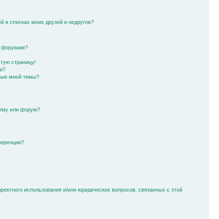
й в списках моих друзей и недругов?
и форумам?
стую страницу!
и?
ные мной темы?
тему или форум?
ференции?
рректного использования и/или юридических вопросов, связанных с этой